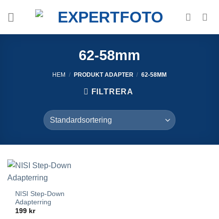
Skip
to
content
62-58mm
HEM
/
PRODUKT ADAPTER
/
62-58MM
FILTRERA
NISI Step-Down
Adapterring
199
kr