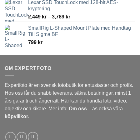
Lexar SSD TouchLock med 128-bit AES-
kryptering
Prisintervall:
2,449
kr
–
3,789
kr
2,449 kr
SmallRig L-Shaped Mount Plate med Handtag
till
Till Sigma BF
3,789 kr
799
kr
OM EXPERTFOTO
Expertfoto är en svensk fotobutik för entusiaster och proffs.
Hos oss får du snabb leverans, säkra betalningar, minst 1
års garanti och ångerrätt. Här kan du handla foto, video,
objektiv och kikare. Mer info:
Om oss
. Läs också våra
köpvillkor.