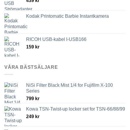
439
kr
3,789 kr
Kodak Printomatic Barbie Instantkamera
RICOH USB-kabel I-USB166
159
kr
VÅRA BÄSTSÄLJARE
NiSi Filter Black Mist 1/4 for Fujifilm X-100
Series
799
kr
Kowa TSN-Twist-up locker set for TSN-66/88/99
249
kr