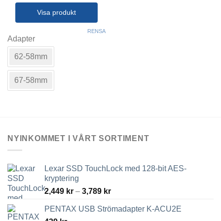
Visa produkt
Den
RENSA
här
Adapter
produkten
62-58mm
har
flera
varianter.
67-58mm
De
olika
alternativen
kan
väljas
NYINKOMMET I VÅRT SORTIMENT
på
produktsidan
Lexar SSD TouchLock med 128-bit AES-
kryptering
Prisintervall:
2,449
kr
–
3,789
kr
2,449 kr
PENTAX USB Strömadapter K-ACU2E
till