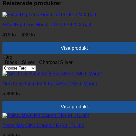
Relaterade produkter
SmallRig Lens Hood Till FUJIFILM X half
Prisintervall:
419
kr
–
439
kr
419 kr
till
Visa produkt
439 kr
RENSA
Den
Färg
här
Black
Silver
Charcoal Silver
produkten
har
flera
NiSi Lens 9mm F2.8 For APS-C MFT-Mount
varianter.
De
5,899
kr
olika
alternativen
kan
Visa produkt
väljas
på
produktsidan
Zeiss IMS CP.3 Canon EF (50, 15, 85)
6,589
kr