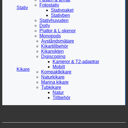
Fotostativ
Stativ
Stativpaket
Stativben
Stativhuvuden
Dolly
Plattor & L-skenor
Monopods
Avståndsmätare
Kikartillbehör
Kikarsikten
Digiscoping
Kameror & T2-adaptrar
Mobilt
Kikare
Kompaktkikare
Naturkikare
Marina kikare
Tubkikare
Natur
Tillbehör