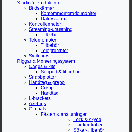
Studio & Produktion
Bildskärmar
Kameramonterade monitor
Datorskärmar
Kontrollenheter
Streaming-utrustning
Tillbehör
Teleprompter
Tillbehör
Teleprompter
Switchers
Riggar & Monteringssystem
Cages & kits
Support & tillbehör
Snabbplattor
Handtag & grepp
Grepp
Handtag
L-brackets
Axelrigs
Gimbals
Fästen & anslutningar
Lock & skydd
Fjärrkontroller
Sökar-tillbehör