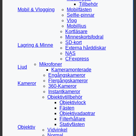
Tillbehör
Mobil & Vlogging
Mobilfästen
Selfie-pinnar
Vlog
Mobilljus
Kortläsare
Minneskortsfodral
SD-kort
Lagring & Minne
Externa hårddiskar
NAS
CFexpress
Mikrofoner
Ljud
Kameramonterade
Engångskameror
Flergångskameror
Kameror
360-Kameror
Instantkameror
Objektivtillbehör
Objektivlock
Fästen
Objektivadaptrar
Filterhållare
Stativfästen
Objektiv
Vidvinkel
Normal