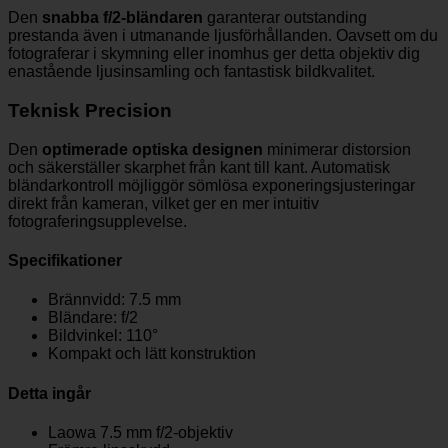
Den
snabba f/2-bländaren
garanterar outstanding
prestanda även i utmanande ljusförhållanden. Oavsett om du
fotograferar i skymning eller inomhus ger detta objektiv dig
enastående ljusinsamling och fantastisk bildkvalitet.
Teknisk Precision
Den
optimerade optiska designen
minimerar distorsion
och säkerställer skarphet från kant till kant. Automatisk
bländarkontroll möjliggör sömlösa exponeringsjusteringar
direkt från kameran, vilket ger en mer intuitiv
fotograferingsupplevelse.
Specifikationer
Brännvidd: 7.5 mm
Bländare: f/2
Bildvinkel: 110°
Kompakt och lätt konstruktion
Detta ingår
Laowa 7.5 mm f/2-objektiv