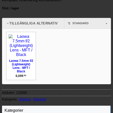
Slut i lager
TILLGÄNGLIGA ALTERNATIV
Laowa 7.5mm f/2
(Lightweight)
Lens - MFT /
Black
6,099
kr
Artikelnr:
131608
Kategorier:
Objektiv
,
Vidvinkel
Kategorier