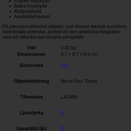
Främre linsskydd
Bakre linsskydd
Motljusskydd
Användarmanual
Ett precision-tillverkat objektiv som förenar teknisk excellens
med kreativ potential, perfekt för den ambitiösa fotografen
som vill utforska nya visuella perspektiv.
Vikt
0.32 kg
Dimensioner
9.7 × 8.7 × 9.9 cm
Brännvidd
7.5
Objektivfattning
Micro Four Thirds
Tillverkare
LAOWA
Ljusstyrka
2
Garantitid (år)
3