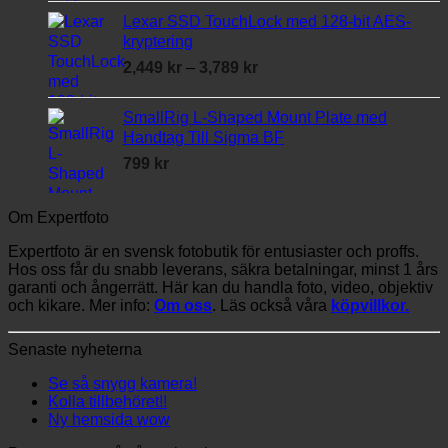
Lexar SSD TouchLock med 128-bit AES-
kryptering
Prisintervall:
2,449
kr
–
3,789
kr
2,449 kr
till
SmallRig L-Shaped Mount Plate med
3,789 kr
Handtag Till Sigma BF
799
kr
Om Expertfoto
Expertfoto är en svensk fotobutik för entusiaster och proffs.
Hos oss får du snabb leverans, säkra betalningar, minst 1 års
garanti och ångerrätt. Här kan du handla foto, video, objektiv
och kikare. Mer info:
Om oss
. Läs också våra
köpvillkor.
Senaste nyheterna
Se så snygg kamera!
Kolla tillbehöret!!
Ny hemsida wow