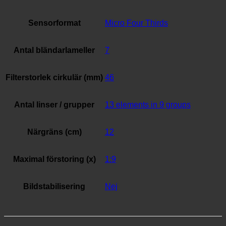
Sensorformat
Micro Four Thirds
Antal bländarlameller
7
Filterstorlek cirkulär (mm)
46
Antal linser / grupper
13 elements in 9 groups
Närgräns (cm)
12
Maximal förstoring (x)
1:9
Bildstabilisering
Nej