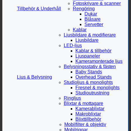
Fotoskrivare & scanner
Tillbehör & Underhåll
Rengöring
Dukar
Blåsare
Servetter
Kablar
Ljusbildare & modifierare
Ljusbildare
LED-ljus
Kablar & tillbehör
Ljuspaneler
Kameramonterade ljus
Belysningsstativ & fästen
Baby Stands
Ljus & Belysning
Overhead Stands
Studioljus & monolights
Fresnel & monolights
Studioutrustning
Ringljus
Blixtar & mottagare
Kamerablixtar
Makroblixtar
Blixttillbehör
Mobilfilter & objektiv
Mobilriggar