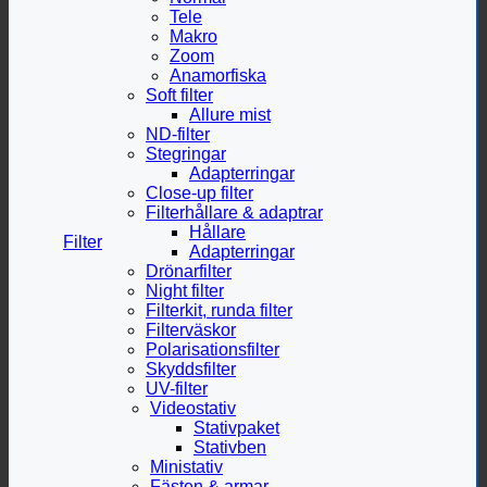
Tele
Makro
Zoom
Anamorfiska
Soft filter
Allure mist
ND-filter
Stegringar
Adapterringar
Close-up filter
Filterhållare & adaptrar
Hållare
Filter
Adapterringar
Drönarfilter
Night filter
Filterkit, runda filter
Filterväskor
Polarisationsfilter
Skyddsfilter
UV-filter
Videostativ
Stativpaket
Stativben
Ministativ
Fästen & armar