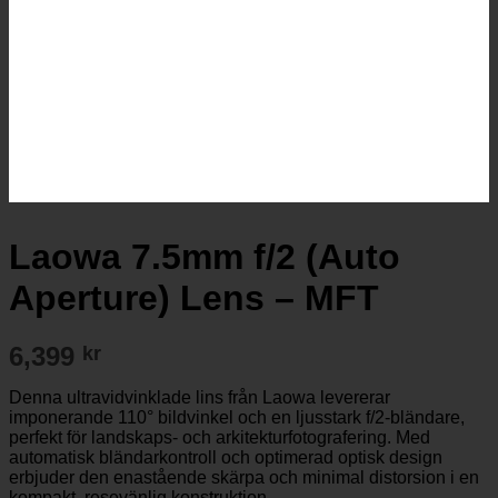
Inga produkter i varukorgen.
Gå tillbaka till butiken
Laowa 7.5mm f/2 (Auto
Aperture) Lens – MFT
6,399
kr
Denna ultravidvinklade lins från Laowa levererar
imponerande 110° bildvinkel och en ljusstark f/2-bländare,
perfekt för landskaps- och arkitekturfotografering. Med
automatisk bländarkontroll och optimerad optisk design
erbjuder den enastående skärpa och minimal distorsion i en
kompakt, resevänlig konstruktion.