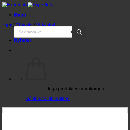
Skip
to
Menu
content
Hem
/
Objektiv
/
Vidvinkel
Produktsökning
Nyheter
Inga produkter i varukorgen.
Gå tillbaka till butiken
Varukorg