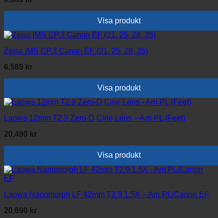
Visa produkt
Zeiss IMS CP.3 Canon EF (21, 25, 28, 35)
6,589
kr
Visa produkt
Laowa 12mm T2.9 Zero-D Cine Lens – Arri PL (Feet)
20,490
kr
Visa produkt
Laowa Nanomorph LF 42mm T2.9 1.5X – Arri PL/Canon EF
20,690
kr