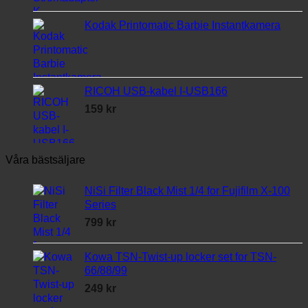
Kodak Printomatic Barbie Instantkamera
RICOH USB-kabel I-USB166
159
kr
Våra bästsäljare
NiSi Filter Black Mist 1/4 for Fujifilm X-100
Series
799
kr
Kowa TSN-Twist-up locker set for TSN-
66/88/99
249
kr