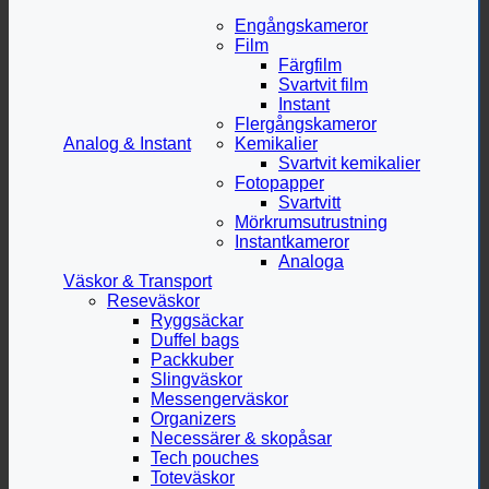
Engångskameror
Film
Färgfilm
Svartvit film
Instant
Flergångskameror
Analog & Instant
Kemikalier
Svartvit kemikalier
Fotopapper
Svartvitt
Mörkrumsutrustning
Instantkameror
Analoga
Väskor & Transport
Reseväskor
Ryggsäckar
Duffel bags
Packkuber
Slingväskor
Messengerväskor
Organizers
Necessärer & skopåsar
Tech pouches
Toteväskor