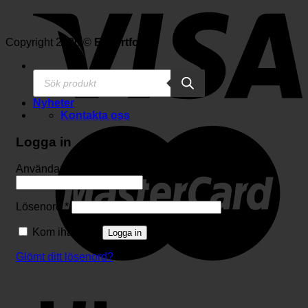
Copyright 2026 ©
Expertfoto
Produktsökning
Nyheter
Kontakta oss
Logga in
Användarnamn eller e-postadress
*
Lösenord
*
Kom ihåg mig
Logga in
Glömt ditt lösenord?