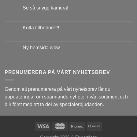
Se så snygg kamera!
Kolla tillbehöret!!
Ny hemsida wow
PRENUMERERA PÅ VÅRT NYHETSBREV
Genom att prenumerera på vårt nyhetsbrev får du
uppdateringar om spännande nyheter i vårt sortiment och
blir först med att ta del av specialerbjudanden.
Copyright 2026 ©
Expertfoto