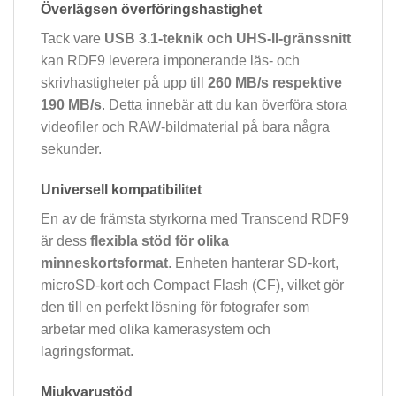
Överlägsen överföringshastighet
Tack vare
USB 3.1-teknik och UHS-II-gränssnitt
kan RDF9 leverera imponerande läs- och
skrivhastigheter på upp till
260 MB/s respektive
190 MB/s
. Detta innebär att du kan överföra stora
videofiler och RAW-bildmaterial på bara några
sekunder.
Universell kompatibilitet
En av de främsta styrkorna med Transcend RDF9
är dess
flexibla stöd för olika
minneskortsformat
. Enheten hanterar SD-kort,
microSD-kort och Compact Flash (CF), vilket gör
den till en perfekt lösning för fotografer som
arbetar med olika kamerasystem och
lagringsformat.
Mjukvarustöd