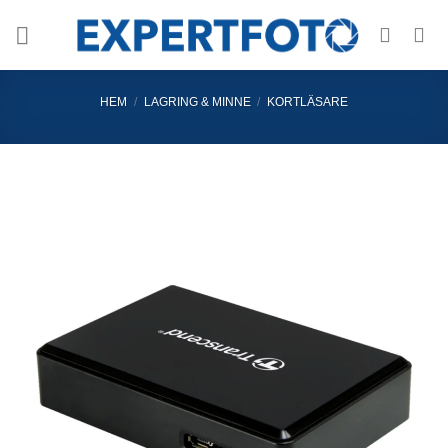
Skip
to
content
HEM
/
LAGRING & MINNE
/
KORTLÄSARE