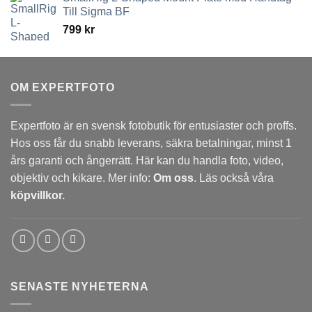
till
Till Sigma BF
3,789 kr
799
kr
OM EXPERTFOTO
Expertfoto är en svensk fotobutik för entusiaster och proffs.
Hos oss får du snabb leverans, säkra betalningar, minst 1
års garanti och ångerrätt. Här kan du handla foto, video,
objektiv och kikare. Mer info:
Om oss
. Läs också våra
köpvillkor.
SENASTE NYHETERNA