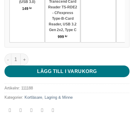
Transcend Card
(USB 3.0)
29
Reader TS-RDE2
149
kr
- CFexpress
Type-B-Card
Reader, USB 3.2
Gen 2x2, Type C
999
kr
Transcend Cardreader RDF9 All-in-1 UHS-II R260/3.1 mängd
LÄGG TILL I VARUKORG
Artikelnr:
111188
Kategorier:
Kortläsare
,
Lagring & Minne