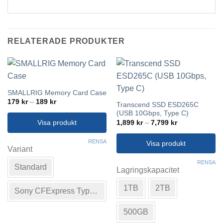
RELATERADE PRODUKTER
SMALLRIG Memory Card Case
Prisintervall:
179
kr
–
189
kr
Transcend SSD ESD265C
179 kr
(USB 10Gbps, Type C)
till
189 kr
Prisintervall:
1,899
kr
–
7,799
kr
Visa produkt
1,899 kr
till
Den
7,799 kr
RENSA
Visa produkt
här
Variant
Den
produkten
RENSA
Standard
här
Lagringskapacitet
har
produkten
flera
1TB
2TB
har
varianter.
Sony CFExpress Type A
flera
De
varianter.
500GB
olika
De
alternativen