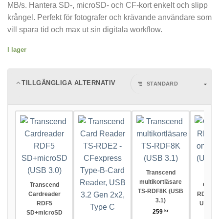
MB/s. Hantera SD-, microSD- och CF-kort enkelt och slipp
krångel. Perfekt för fotografer och krävande användare som
vill spara tid och max ut sin digitala workflow.
I lager
TILLGÄNGLIGA ALTERNATIV
Transcend
multikortläsare
Transcend
Cardr
TS-RDF8K (USB
Cardreader
RDC8 al
3.1)
RDF5
USB 3.
259
kr
SD+microSD
TYP