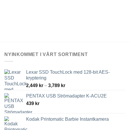
olika
kan
alternativen
väljas
kan
på
väljas
produktsidan
på
produktsidan
NYINKOMMET I VÅRT SORTIMENT
Lexar SSD TouchLock med 128-bit AES-
kryptering
Prisintervall:
2,449
kr
–
3,789
kr
2,449 kr
PENTAX USB Strömadapter K-ACU2E
till
439
kr
3,789 kr
Kodak Printomatic Barbie Instantkamera