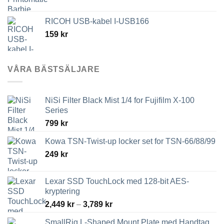
RICOH USB-kabel I-USB166
159
kr
VÅRA BÄSTSÄLJARE
NiSi Filter Black Mist 1/4 for Fujifilm X-100
Series
799
kr
Kowa TSN-Twist-up locker set for TSN-66/88/99
249
kr
Lexar SSD TouchLock med 128-bit AES-
kryptering
Prisintervall:
2,449
kr
–
3,789
kr
2,449 kr
SmallRig L-Shaped Mount Plate med Handtag