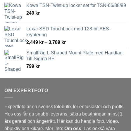
Kowa TSN-Twist-up locker set for TSN-66/88/99
249
kr
Lexar SSD TouchLock med 128-bit AES-
kryptering
Prisintervall:
2,449
kr
–
3,789
kr
2,449 kr
SmallRig L-Shaped Mount Plate med Handtag
till
Till Sigma BF
3,789 kr
799
kr
OM EXPERTFOTO
Expertfoto är en svensk fotobutik för entusiaster och proffs.
Hos oss får du snabb leverans, säkra betalningar, minst 1
års garanti och ångerrätt. Här kan du handla foto, video,
objektiv och kikare. Mer info:
Om oss
. Läs också våra