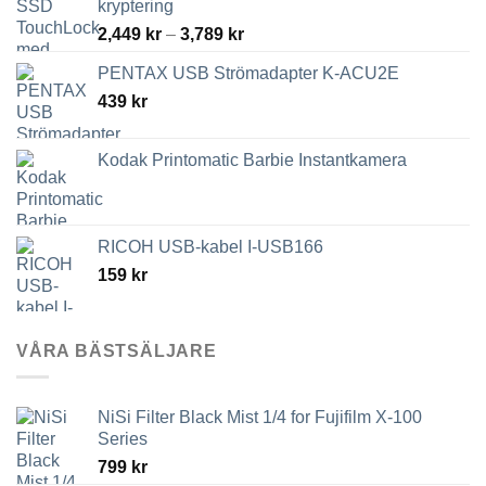
kryptering
Prisintervall:
2,449
kr
–
3,789
kr
2,449 kr
PENTAX USB Strömadapter K-ACU2E
till
439
kr
3,789 kr
Kodak Printomatic Barbie Instantkamera
RICOH USB-kabel I-USB166
159
kr
VÅRA BÄSTSÄLJARE
NiSi Filter Black Mist 1/4 for Fujifilm X-100
Series
799
kr