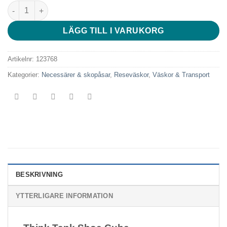
Think Tank Shoe Cube mängd
LÄGG TILL I VARUKORG
Artikelnr:
123768
Kategorier:
Necessärer & skopåsar
,
Reseväskor
,
Väskor & Transport
BESKRIVNING
YTTERLIGARE INFORMATION