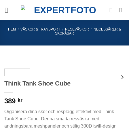
Skip
to
content
HEM
/
VÄSKOR & TRANSPORT
/
RESEVÄSKOR
/
NECESSÄRER &
SKOPÅSAR
Think Tank Shoe Cube
389
kr
Organisera dina skor och resplagg effektivt med Think
Tank Shoe Cube. Denna smarta resväska med
andningsbara meshpaneler och stilig 300D twill-design