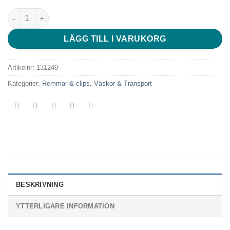
SmallRig 5126 Quick Release Neck Support Till Action Kamera
LÄGG TILL I VARUKORG
Artikelnr:
131249
Kategorier:
Remmar & clips
,
Väskor & Transport
BESKRIVNING
YTTERLIGARE INFORMATION