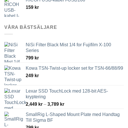
159
kr
VÅRA BÄSTSÄLJARE
NiSi Filter Black Mist 1/4 for Fujifilm X-100
Series
799
kr
Kowa TSN-Twist-up locker set for TSN-66/88/99
249
kr
Lexar SSD TouchLock med 128-bit AES-
kryptering
Prisintervall:
2,449
kr
–
3,789
kr
2,449 kr
SmallRig L-Shaped Mount Plate med Handtag
till
Till Sigma BF
3,789 kr
799
kr