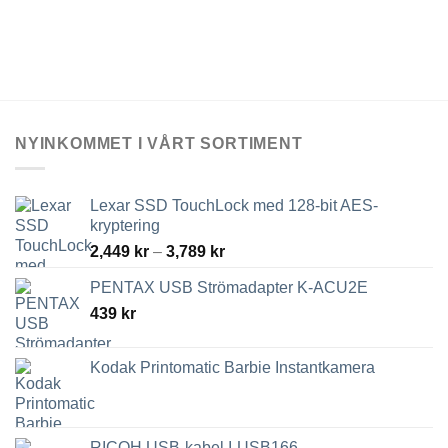
alternativen
kan
väljas
på
produktsidan
NYINKOMMET I VÅRT SORTIMENT
Lexar SSD TouchLock med 128-bit AES-
kryptering
Prisintervall:
2,449
kr
–
3,789
kr
2,449 kr
PENTAX USB Strömadapter K-ACU2E
till
439
kr
3,789 kr
Kodak Printomatic Barbie Instantkamera
RICOH USB-kabel I-USB166