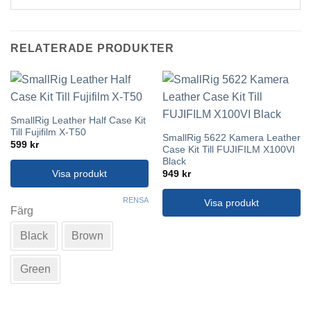
RELATERADE PRODUKTER
SmallRig Leather Half Case Kit
Till Fujifilm X-T50
SmallRig 5622 Kamera Leather
599
kr
Case Kit Till FUJIFILM X100VI
Black
Visa produkt
949
kr
Den
RENSA
Visa produkt
här
Färg
produkten
Black
Brown
har
flera
varianter.
Green
De
olika