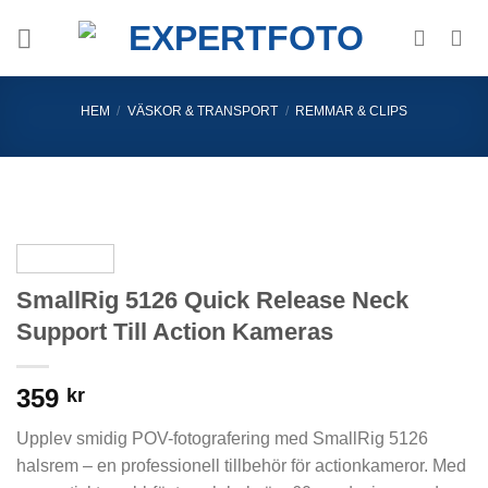
Skip
to
content
HEM
/
VÄSKOR & TRANSPORT
/
REMMAR & CLIPS
SmallRig 5126 Quick Release Neck
Support Till Action Kameras
359
kr
Upplev smidig POV-fotografering med SmallRig 5126
halsrem – en professionell tillbehör för actionkameror. Med