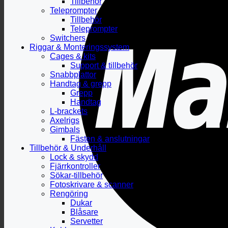
Tillbehör
Teleprompter
Tillbehör
Teleprompter
Switchers
Riggar & Monteringssystem
Cages & kits
Support & tillbehör
Snabbplattor
Handtag & grepp
Grepp
Handtag
L-brackets
Axelrigs
Gimbals
Fästen & anslutningar
Tillbehör & Underhåll
Lock & skydd
Fjärrkontroller
Sökar-tillbehör
Fotoskrivare & scanner
Rengöring
Dukar
Blåsare
Servetter