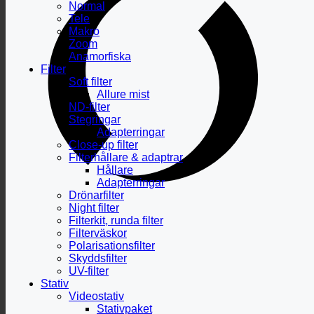
Normal
Tele
Makro
Zoom
Anamorfiska
Filter
Soft filter
Allure mist
ND-filter
Stegringar
Adapterringar
Close-up filter
Filterhållare & adaptrar
Hållare
Adapterringar
Drönarfilter
Night filter
Filterkit, runda filter
Filterväskor
Polarisationsfilter
Skyddsfilter
UV-filter
Stativ
Videostativ
Stativpaket