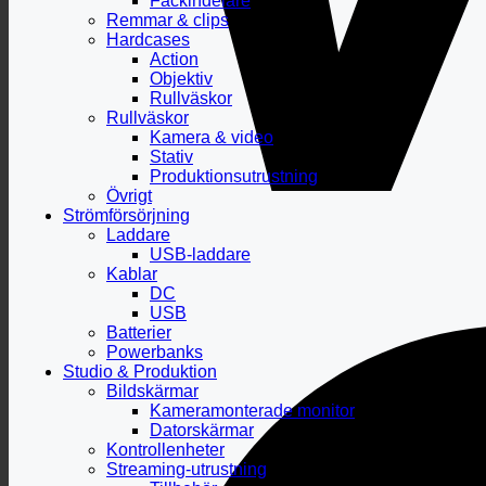
Fackindelare
Remmar & clips
Hardcases
Action
Objektiv
Rullväskor
Rullväskor
Kamera & video
Stativ
Produktionsutrustning
Övrigt
Strömförsörjning
Laddare
USB-laddare
Kablar
DC
USB
Batterier
Powerbanks
Studio & Produktion
Bildskärmar
Kameramonterade monitor
Datorskärmar
Kontrollenheter
Streaming-utrustning