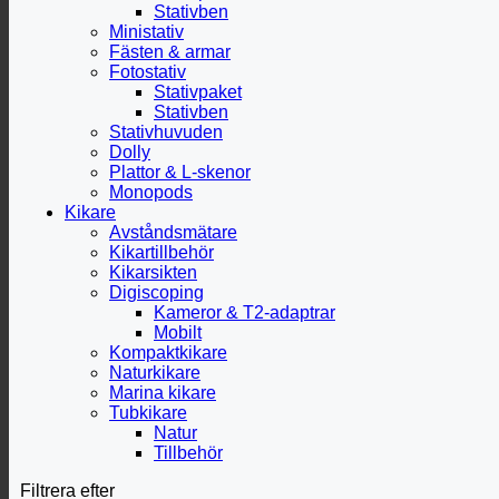
Stativben
Ministativ
Fästen & armar
Fotostativ
Stativpaket
Stativben
Stativhuvuden
Dolly
Plattor & L-skenor
Monopods
Kikare
Avståndsmätare
Kikartillbehör
Kikarsikten
Digiscoping
Kameror & T2-adaptrar
Mobilt
Kompaktkikare
Naturkikare
Marina kikare
Tubkikare
Natur
Tillbehör
Filtrera efter