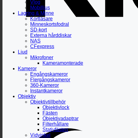
Vlog
Mobilljus
Lagring & Minne
Kortläsare
Minneskortsfodral
SD-kort
Externa hårddiskar
NAS
CFexpress
Ljud
Mikrofoner
Kameramonterade
Kameror
Engångskameror
Flergångskameror
360-Kameror
Instantkameror
Objektiv
Objektivtillbehör
Objektivlock
Fästen
Objektivadaptrar
Filterhållare
Stativfästen
Vidvinkel