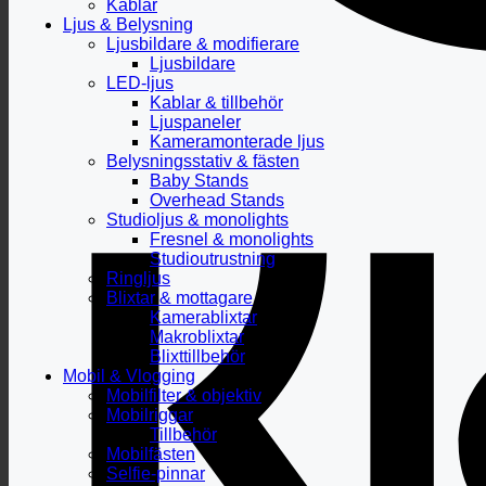
Kablar
Ljus & Belysning
Ljusbildare & modifierare
Ljusbildare
LED-ljus
Kablar & tillbehör
Ljuspaneler
Kameramonterade ljus
Belysningsstativ & fästen
Baby Stands
Overhead Stands
Studioljus & monolights
Fresnel & monolights
Studioutrustning
Ringljus
Blixtar & mottagare
Kamerablixtar
Makroblixtar
Blixttillbehör
Mobil & Vlogging
Mobilfilter & objektiv
Mobilriggar
Tillbehör
Mobilfästen
Selfie-pinnar