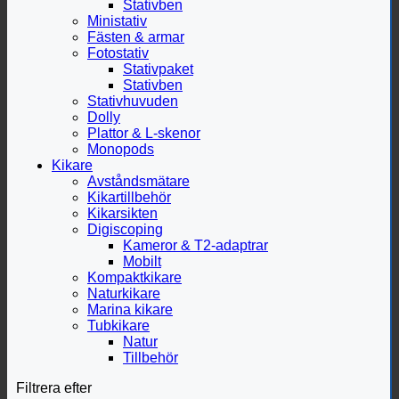
Stativben
Ministativ
Fästen & armar
Fotostativ
Stativpaket
Stativben
Stativhuvuden
Dolly
Plattor & L-skenor
Monopods
Kikare
Avståndsmätare
Kikartillbehör
Kikarsikten
Digiscoping
Kameror & T2-adaptrar
Mobilt
Kompaktkikare
Naturkikare
Marina kikare
Tubkikare
Natur
Tillbehör
Filtrera efter