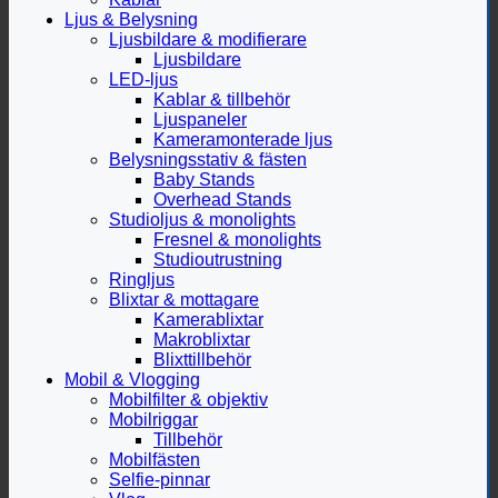
Ljus & Belysning
Ljusbildare & modifierare
Ljusbildare
LED-ljus
Kablar & tillbehör
Ljuspaneler
Kameramonterade ljus
Belysningsstativ & fästen
Baby Stands
Overhead Stands
Studioljus & monolights
Fresnel & monolights
Studioutrustning
Ringljus
Blixtar & mottagare
Kamerablixtar
Makroblixtar
Blixttillbehör
Mobil & Vlogging
Mobilfilter & objektiv
Mobilriggar
Tillbehör
Mobilfästen
Selfie-pinnar