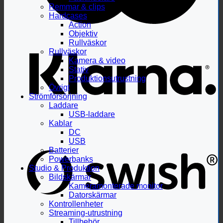
Remmar & clips
Hardcases
Action
Objektiv
Rullväskor
Rullväskor
Kamera & video
Stativ
Produktionsutrustning
Övrigt
Strömförsörjning
Laddare
USB-laddare
Kablar
DC
USB
Batterier
Powerbanks
Studio & Produktion
Bildskärmar
Kameramonterade monitor
Datorskärmar
Kontrollenheter
Streaming-utrustning
Tillbehör