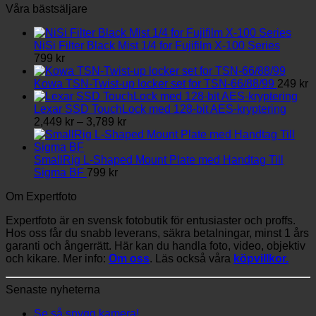
Våra bästsäljare
NiSi Filter Black Mist 1/4 for Fujifilm X-100 Series
799
kr
Kowa TSN-Twist-up locker set for TSN-66/88/99
249
kr
Lexar SSD TouchLock med 128-bit AES-kryptering
Prisintervall:
2,449
kr
–
3,789
kr
2,449 kr
till
3,789 kr
SmallRig L-Shaped Mount Plate med Handtag Till
Sigma BF
799
kr
Om Expertfoto
Expertfoto är en svensk fotobutik för entusiaster och proffs.
Hos oss får du snabb leverans, säkra betalningar, minst 1 års
garanti och ångerrätt. Här kan du handla foto, video, objektiv
och kikare. Mer info:
Om oss
. Läs också våra
köpvillkor.
Senaste nyheterna
Se så snygg kamera!