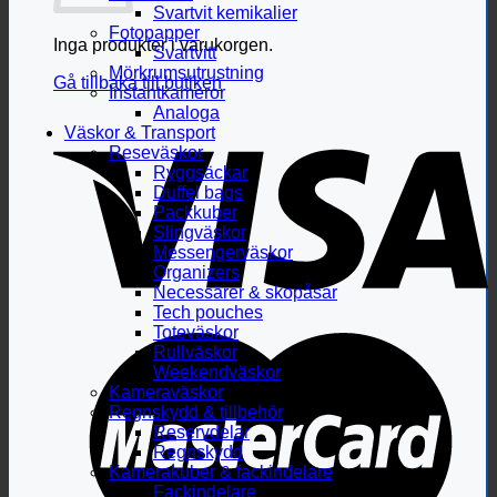
Svartvit kemikalier
Fotopapper
Inga produkter i varukorgen.
Svartvitt
Mörkrumsutrustning
Gå tillbaka till butiken
Instantkameror
Analoga
Väskor & Transport
Reseväskor
Ryggsäckar
Duffel bags
Packkuber
Slingväskor
Messengerväskor
Organizers
Necessärer & skopåsar
Tech pouches
Toteväskor
Rullväskor
Weekendväskor
Kameraväskor
Regnskydd & tillbehör
Reservdelar
Regnskydd
Kamerakuber & fackindelare
Fackindelare