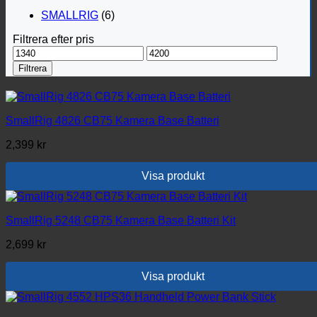
SMALLRIG
(6)
Filtrera efter pris
Min
Max
pris
pris
Filtrera
SmallRig 4826 CB75 Kamera Base Batteri
2,399
kr
Visa produkt
SmallRig 5248 CB75 Kamera Base Batteri Kit
2,699
kr
Visa produkt