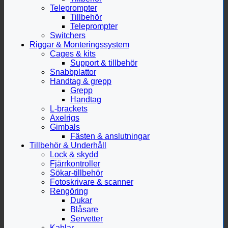
Teleprompter
Tillbehör
Teleprompter
Switchers
Riggar & Monteringssystem
Cages & kits
Support & tillbehör
Snabbplattor
Handtag & grepp
Grepp
Handtag
L-brackets
Axelrigs
Gimbals
Fästen & anslutningar
Tillbehör & Underhåll
Lock & skydd
Fjärrkontroller
Sökar-tillbehör
Fotoskrivare & scanner
Rengöring
Dukar
Blåsare
Servetter
Kablar