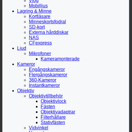
Vlog
Mobilljus
Lagring & Minne
Kortläsare
Minneskortsfodral
SD-kort
Externa hårddiskar
NAS
CFexpress
Ljud
Mikrofoner
Kameramonterade
Kameror
Engångskameror
Flergångskameror
360-Kameror
Instantkameror
Objektiv
Objektivtillbehör
Objektivlock
Fästen
Objektivadaptrar
Filterhållare
Stativfästen
Vidvinkel