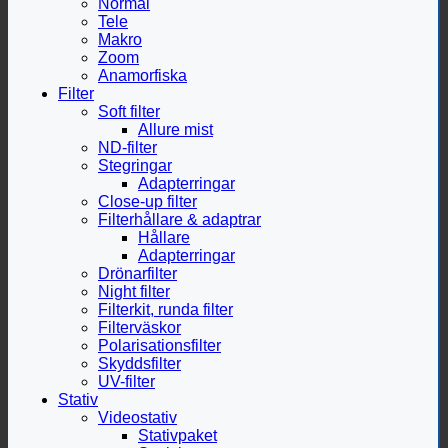
Normal
Tele
Makro
Zoom
Anamorfiska
Filter
Soft filter
Allure mist
ND-filter
Stegringar
Adapterringar
Close-up filter
Filterhållare & adaptrar
Hållare
Adapterringar
Drönarfilter
Night filter
Filterkit, runda filter
Filterväskor
Polarisationsfilter
Skyddsfilter
UV-filter
Stativ
Videostativ
Stativpaket