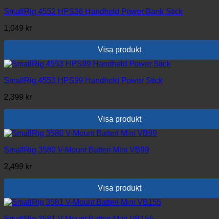
SmallRig 4552 HPS36 Handheld Power Bank Stick
1,049
kr
Visa produkt
SmallRig 4553 HPS99 Handheld Power Stick
2,399
kr
Visa produkt
SmallRig 3580 V-Mount Batteri Mini VB99
2,499
kr
Visa produkt
SmallRig 3581 V-Mount Batteri Mini VB155