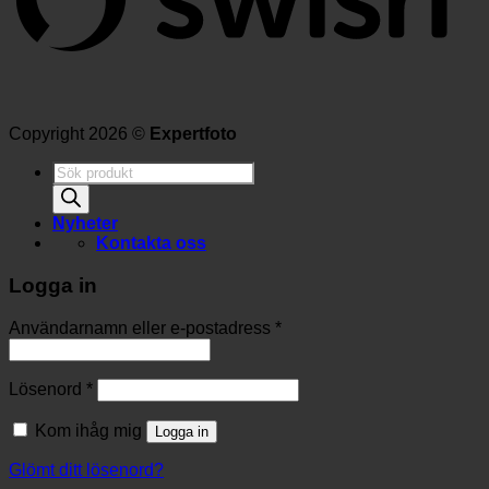
Copyright 2026 ©
Expertfoto
Produktsökning
Nyheter
Kontakta oss
Logga in
Användarnamn eller e-postadress
*
Lösenord
*
Kom ihåg mig
Logga in
Glömt ditt lösenord?