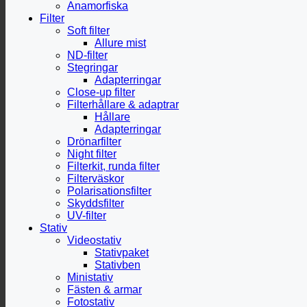
Anamorfiska
Filter
Soft filter
Allure mist
ND-filter
Stegringar
Adapterringar
Close-up filter
Filterhållare & adaptrar
Hållare
Adapterringar
Drönarfilter
Night filter
Filterkit, runda filter
Filterväskor
Polarisationsfilter
Skyddsfilter
UV-filter
Stativ
Videostativ
Stativpaket
Stativben
Ministativ
Fästen & armar
Fotostativ