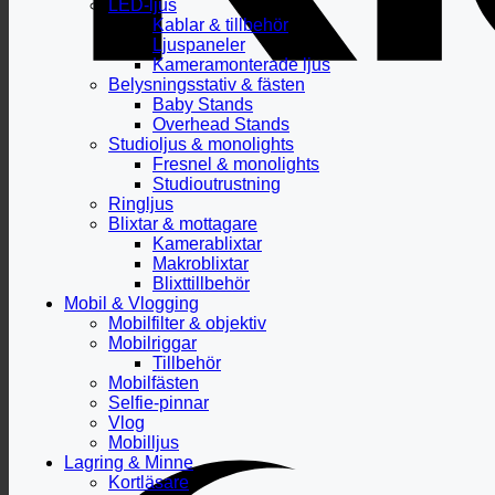
LED-ljus
Kablar & tillbehör
Ljuspaneler
Kameramonterade ljus
Belysningsstativ & fästen
Baby Stands
Overhead Stands
Studioljus & monolights
Fresnel & monolights
Studioutrustning
Ringljus
Blixtar & mottagare
Kamerablixtar
Makroblixtar
Blixttillbehör
Mobil & Vlogging
Mobilfilter & objektiv
Mobilriggar
Tillbehör
Mobilfästen
Selfie-pinnar
Vlog
Mobilljus
Lagring & Minne
Kortläsare