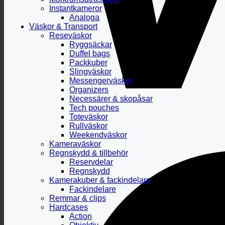
Instantkameror
Analoga
Väskor & Transport
Reseväskor
Ryggsäckar
Duffel bags
Packkuber
Slingväskor
Messengerväskor
Organizers
Necessärer & skopåsar
Tech pouches
Toteväskor
Rullväskor
Weekendväskor
Kameraväskor
Regnskydd & tillbehör
Reservdelar
Regnskydd
Kamerakuber & fackindelare
Fackindelare
Remmar & clips
Hardcases
Action