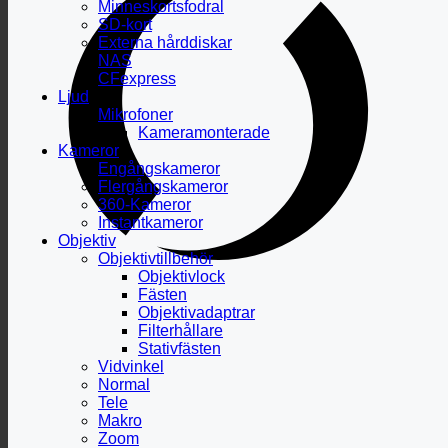
Minneskortsfodral
SD-kort
Externa hårddiskar
NAS
CFexpress
Ljud
Mikrofoner
Kameramonterade
Kameror
Engångskameror
Flergångskameror
360-Kameror
Instantkameror
Objektiv
Objektivtillbehör
Objektivlock
Fästen
Objektivadaptrar
Filterhållare
Stativfästen
Vidvinkel
Normal
Tele
Makro
Zoom