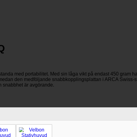
Q
anda med portabilitet. Med sin låga vikt på endast 450 gram han
ng, medan den medföljande snabbkopplingsplattan i ARCA Swiss-st
ch snabbhet är avgörande.