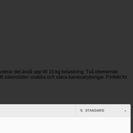
terar det ändå upp till 10 kg belastning. Två oberoende
il säkerställer snabba och säkra kamerabytningar. Perfekt för