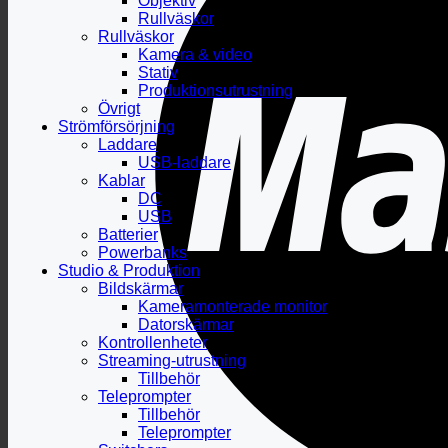
Objektiv
Rullväskor
Rullväskor
Kamera & video
Stativ
Produktionsutrustning
Övrigt
Strömförsörjning
Laddare
USB-laddare
Kablar
DC
USB
Batterier
Powerbanks
Studio & Produktion
Bildskärmar
Kameramonterade monitor
Datorskärmar
Kontrollenheter
Streaming-utrustning
Tillbehör
Teleprompter
Tillbehör
Teleprompter