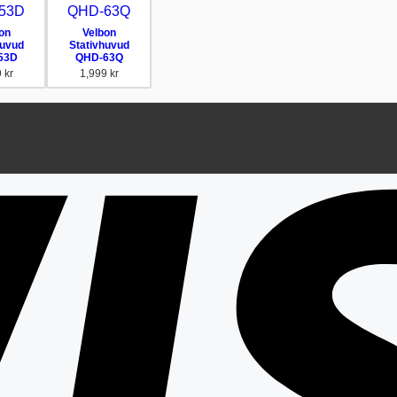
on
Velbon
huvud
Stativhuvud
53D
QHD-63Q
9
kr
1,999
kr