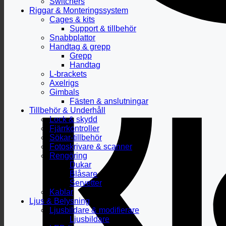
Switchers
Riggar & Monteringssystem
Cages & kits
Support & tillbehör
Snabbplattor
Handtag & grepp
Grepp
Handtag
L-brackets
Axelrigs
Gimbals
Fästen & anslutningar
Tillbehör & Underhåll
Lock & skydd
Fjärrkontroller
Sökar-tillbehör
Fotoskrivare & scanner
Rengöring
Dukar
Blåsare
Servetter
Kablar
Ljus & Belysning
Ljusbildare & modifierare
Ljusbildare