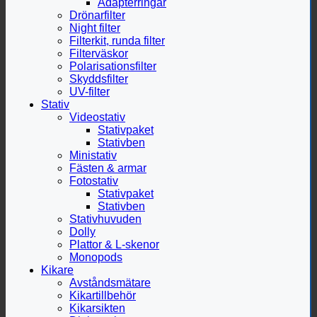
Adapterringar
Drönarfilter
Night filter
Filterkit, runda filter
Filterväskor
Polarisationsfilter
Skyddsfilter
UV-filter
Stativ
Videostativ
Stativpaket
Stativben
Ministativ
Fästen & armar
Fotostativ
Stativpaket
Stativben
Stativhuvuden
Dolly
Plattor & L-skenor
Monopods
Kikare
Avståndsmätare
Kikartillbehör
Kikarsikten