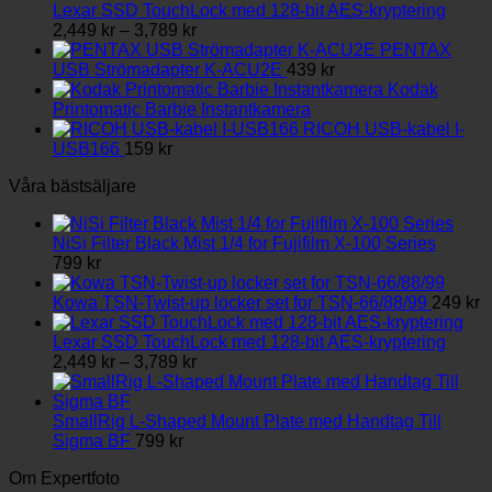
Lexar SSD TouchLock med 128-bit AES-kryptering
Prisintervall:
2,449
kr
–
3,789
kr
2,449 kr
PENTAX
till
USB Strömadapter K-ACU2E
439
kr
3,789 kr
Kodak
Printomatic Barbie Instantkamera
RICOH USB-kabel I-
USB166
159
kr
Våra bästsäljare
NiSi Filter Black Mist 1/4 for Fujifilm X-100 Series
799
kr
Kowa TSN-Twist-up locker set for TSN-66/88/99
249
kr
Lexar SSD TouchLock med 128-bit AES-kryptering
Prisintervall:
2,449
kr
–
3,789
kr
2,449 kr
till
3,789 kr
SmallRig L-Shaped Mount Plate med Handtag Till
Sigma BF
799
kr
Om Expertfoto