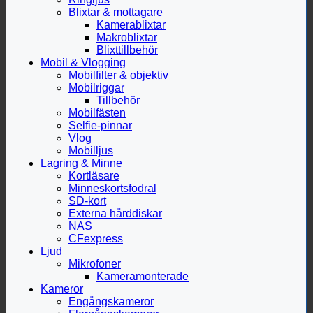
Blixtar & mottagare
Kamerablixtar
Makroblixtar
Blixttillbehör
Mobil & Vlogging
Mobilfilter & objektiv
Mobilriggar
Tillbehör
Mobilfästen
Selfie-pinnar
Vlog
Mobilljus
Lagring & Minne
Kortläsare
Minneskortsfodral
SD-kort
Externa hårddiskar
NAS
CFexpress
Ljud
Mikrofoner
Kameramonterade
Kameror
Engångskameror