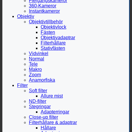
Flergångskameror
360-Kameror
Instantkameror
Objektiv
Objektivtillbehör
Objektivlock
Fästen
Objektivadaptrar
Filterhållare
Stativfästen
Vidvinkel
Normal
Tele
Makro
Zoom
Anamorfiska
Filter
Soft filter
Allure mist
ND-filter
Stegringar
Adapterringar
Close-up filter
Filterhållare & adaptrar
Hållare