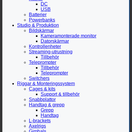
DC
USB
Batterier
Powerbanks
Studio & Produktion
Bildskärmar
Kameramonterade monitor
Datorskärmar
Kontrollenheter
Streaming-utrustning
Tillbehör
Teleprompter
Tillbehör
Teleprompter
Switchers
Riggar & Monteringssystem
Cages & kits
Support & tillbehör
Snabbplattor
Handtag & grepp
Grepp
Handtag
L-brackets
Axelrigs
Gimbals