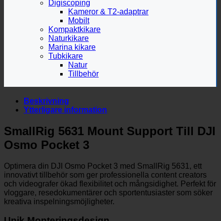
Digiscoping
Kameror & T2-adaptrar
Mobilt
Kompaktkikare
Naturkikare
Marina kikare
Tubkikare
Natur
Tillbehör
Beskrivning
Ytterligare information
SmallRig 5631 Mount Support Till DJI
Osmo Pocket 3
Optimera din DJI Osmo Pocket 3 med SmallRig 5631, ett
innovativt tillbehör som ger professionella content creators
och videografer ökad flexibilitet och mångsidighet. Perfekt för
vloggare, resedokumentärer och sportentusiaster som söker
kreativa inspelningsmöjligheter.
Unik Monteringsdesign