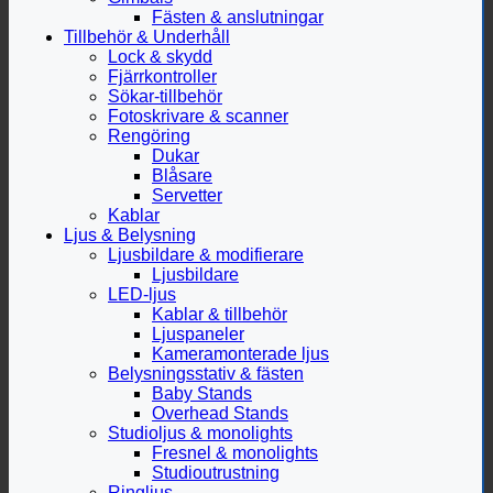
Fästen & anslutningar
Tillbehör & Underhåll
Lock & skydd
Fjärrkontroller
Sökar-tillbehör
Fotoskrivare & scanner
Rengöring
Dukar
Blåsare
Servetter
Kablar
Ljus & Belysning
Ljusbildare & modifierare
Ljusbildare
LED-ljus
Kablar & tillbehör
Ljuspaneler
Kameramonterade ljus
Belysningsstativ & fästen
Baby Stands
Overhead Stands
Studioljus & monolights
Fresnel & monolights
Studioutrustning
Ringljus