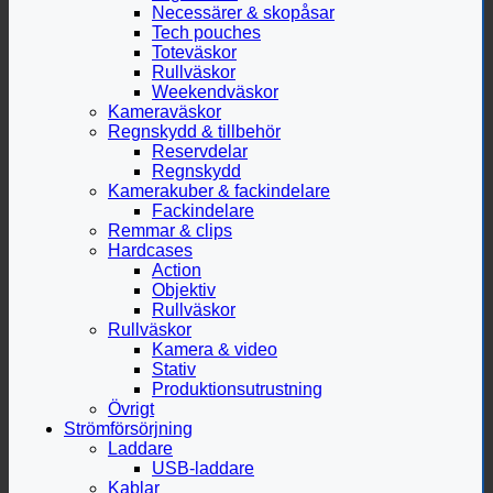
Necessärer & skopåsar
Tech pouches
Toteväskor
Rullväskor
Weekendväskor
Kameraväskor
Regnskydd & tillbehör
Reservdelar
Regnskydd
Kamerakuber & fackindelare
Fackindelare
Remmar & clips
Hardcases
Action
Objektiv
Rullväskor
Rullväskor
Kamera & video
Stativ
Produktionsutrustning
Övrigt
Strömförsörjning
Laddare
USB-laddare
Kablar