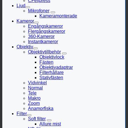
CFexpress
Ljud
Mikrofoner
Kameramonterade
Kameror
Engångskameror
Flergångskameror
360-Kameror
Instantkameror
Objektiv
Objektivtillbehör
Objektivlock
Fästen
Objektivadaptrar
Filterhållare
Stativfästen
Vidvinkel
Normal
Tele
Makro
Zoom
Anamorfiska
Filter
Soft filter
Allure mist