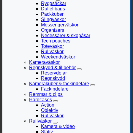
Ryggsäckar
Duffel bags
Packkuber
Slingväskor
Messengerväskor
Organizers
Necessärer & skopåsar
Tech pouches
Toteväskor
Rullväskor
Weekendväskor
Kameraväskor
Regnskydd & tillbehör
Reservdelar
Regnskydd
Kamerakuber & fackindelare
Fackindelare
Remmar & clips
Hardcases
Action
Objektiv
Rullväskor
Rullväskor
Kamera & video
Stativ