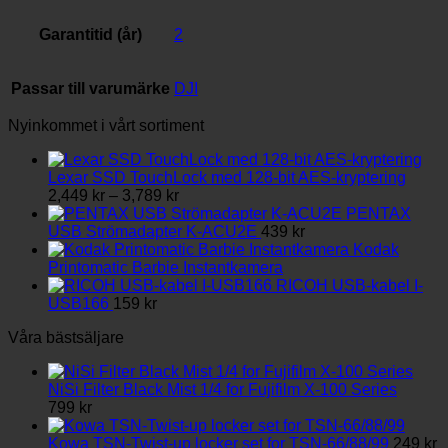
Garantitid (år)
2
Passar till varumärke
DJI
Nyinkommet i vårt sortiment
Lexar SSD TouchLock med 128-bit AES-kryptering
Prisintervall:
2,449
kr
–
3,789
kr
2,449 kr
PENTAX
till
USB Strömadapter K-ACU2E
439
kr
3,789 kr
Kodak
Printomatic Barbie Instantkamera
RICOH USB-kabel I-
USB166
159
kr
Våra bästsäljare
NiSi Filter Black Mist 1/4 for Fujifilm X-100 Series
799
kr
Kowa TSN-Twist-up locker set for TSN-66/88/99
249
kr