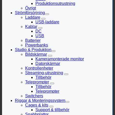
Produktionsutrustning
Övrigt
Strömförsörjning
Laddare
USB-laddare
Kablar
DC
USB
Batterier
Powerbanks
Studio & Produktion
Bildskärmar
Kameramonterade monitor
Datorskärmar
Kontrollenheter
Streaming-utrustning
Tillbehör
Teleprompter
Tillbehör
Teleprompter
Switchers
Riggar & Monteringssystem
Cages & kits
Support & tillbehör
Snabbplattor