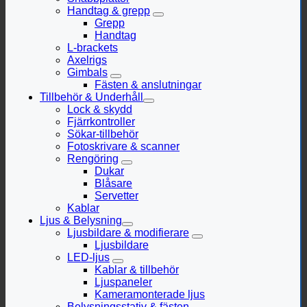
Handtag & grepp
Grepp
Handtag
L-brackets
Axelrigs
Gimbals
Fästen & anslutningar
Tillbehör & Underhåll
Lock & skydd
Fjärrkontroller
Sökar-tillbehör
Fotoskrivare & scanner
Rengöring
Dukar
Blåsare
Servetter
Kablar
Ljus & Belysning
Ljusbildare & modifierare
Ljusbildare
LED-ljus
Kablar & tillbehör
Ljuspaneler
Kameramonterade ljus
Belysningsstativ & fästen