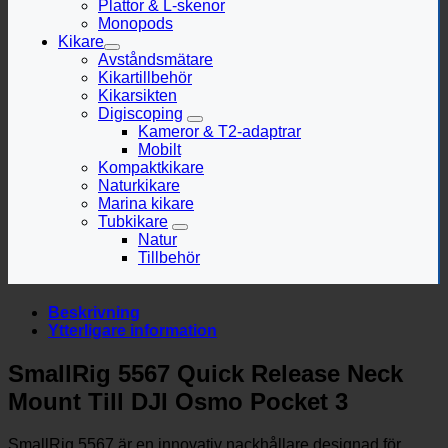
Plattor & L-skenor
Monopods
Kikare
Avståndsmätare
Kikartillbehör
Kikarsikten
Digiscoping
Kameror & T2-adaptrar
Mobilt
Kompaktkikare
Naturkikare
Marina kikare
Tubkikare
Natur
Tillbehör
Beskrivning
Ytterligare information
SmallRig 5567 Quick Release Neck
Mount Till DJI Osmo Pocket 3
SmallRig 5567 är en innovativ nackhållare designad för