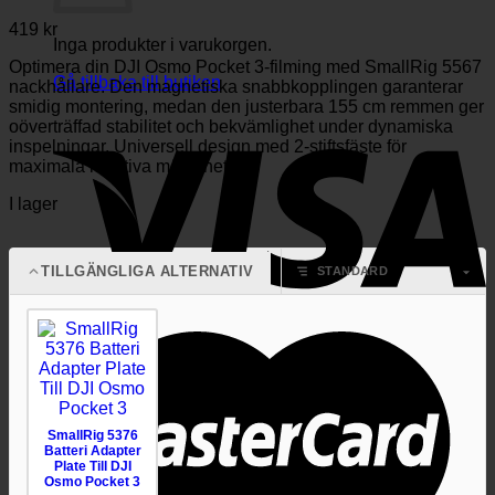
419
kr
Inga produkter i varukorgen.
Optimera din DJI Osmo Pocket 3-filming med SmallRig 5567
Gå tillbaka till butiken
nackhållare. Den magnetiska snabbkopplingen garanterar
smidig montering, medan den justerbara 155 cm remmen ger
oöverträffad stabilitet och bekvämlighet under dynamiska
inspelningar. Universell design med 2-stiftsfäste för
maximala kreativa möjligheter.
I lager
TILLGÄNGLIGA ALTERNATIV
SmallRig 5376
Batteri Adapter
Plate Till DJI
Osmo Pocket 3