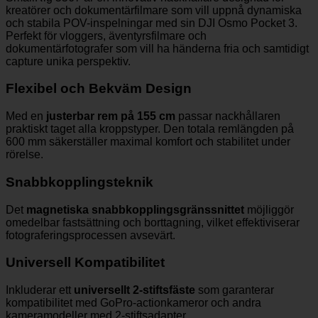
kreatörer och dokumentärfilmare som vill uppnå dynamiska
och stabila POV-inspelningar med sin DJI Osmo Pocket 3.
Perfekt för vloggers, äventyrsfilmare och
dokumentärfotografer som vill ha händerna fria och samtidigt
capture unika perspektiv.
Flexibel och Bekväm Design
Med en
justerbar rem på 155 cm
passar nackhållaren
praktiskt taget alla kroppstyper. Den totala remlängden på
600 mm säkerställer maximal komfort och stabilitet under
rörelse.
Snabbkopplingsteknik
Det
magnetiska snabbkopplingsgränssnittet
möjliggör
omedelbar fastsättning och borttagning, vilket effektiviserar
fotograferingsprocessen avsevärt.
Universell Kompatibilitet
Inkluderar ett
universellt 2-stiftsfäste
som garanterar
kompatibilitet med GoPro-actionkameror och andra
kameramodeller med 2-stiftsadapter.