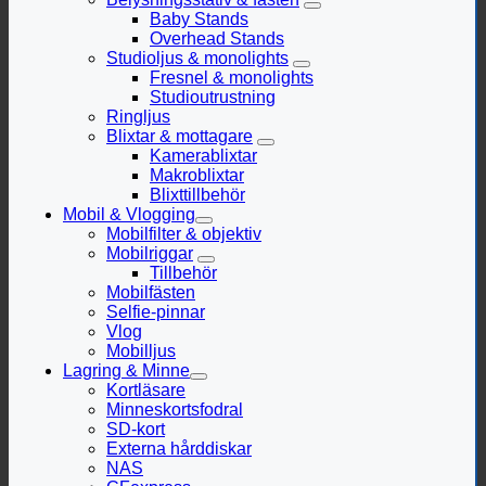
Baby Stands
Overhead Stands
Studioljus & monolights
Fresnel & monolights
Studioutrustning
Ringljus
Blixtar & mottagare
Kamerablixtar
Makroblixtar
Blixttillbehör
Mobil & Vlogging
Mobilfilter & objektiv
Mobilriggar
Tillbehör
Mobilfästen
Selfie-pinnar
Vlog
Mobilljus
Lagring & Minne
Kortläsare
Minneskortsfodral
SD-kort
Externa hårddiskar
NAS