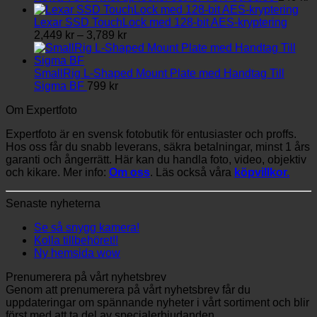
Lexar SSD TouchLock med 128-bit AES-kryptering
Prisintervall:
2,449
kr
–
3,789
kr
2,449 kr
till
3,789 kr
SmallRig L-Shaped Mount Plate med Handtag Till
Sigma BF
799
kr
Om Expertfoto
Expertfoto är en svensk fotobutik för entusiaster och proffs.
Hos oss får du snabb leverans, säkra betalningar, minst 1 års
garanti och ångerrätt. Här kan du handla foto, video, objektiv
och kikare. Mer info:
Om oss
. Läs också våra
köpvillkor.
Senaste nyheterna
Se så snygg kamera!
Kolla tillbehöret!!
Ny hemsida wow
Prenumerera på vårt nyhetsbrev
Genom att prenumerera på vårt nyhetsbrev får du
uppdateringar om spännande nyheter i vårt sortiment och blir
först med att ta del av specialerbjudanden.