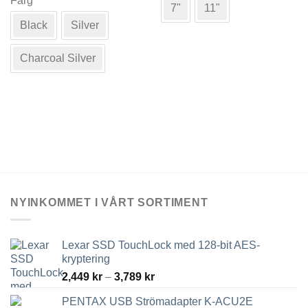
Färg
7"
11"
har
produkten
Black
Silver
flera
har
varianter.
flera
De
varianter.
Charcoal Silver
olika
De
alternativen
olika
kan
alternativen
väljas
kan
på
väljas
produktsidan
på
produktsidan
NYINKOMMET I VÅRT SORTIMENT
Lexar SSD TouchLock med 128-bit AES-
kryptering
Prisintervall:
2,449
kr
–
3,789
kr
2,449 kr
PENTAX USB Strömadapter K-ACU2E
till