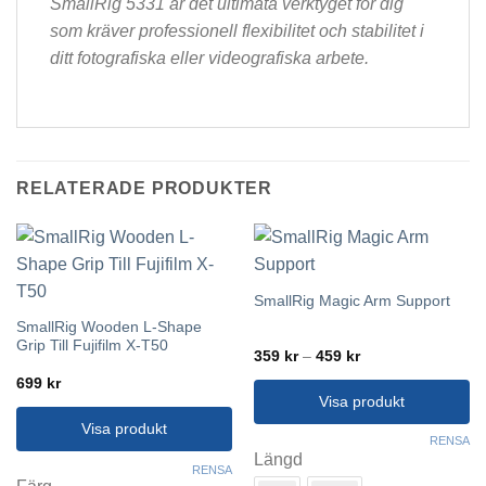
SmallRig 5331 är det ultimata verktyget för dig
som kräver professionell flexibilitet och stabilitet i
ditt fotografiska eller videografiska arbete.
RELATERADE PRODUKTER
SmallRig Magic Arm Support
SmallRig Wooden L-Shape
Grip Till Fujifilm X-T50
Prisintervall:
359
kr
–
459
kr
359 kr
699
kr
till
459 kr
Visa produkt
Visa produkt
Den
RENSA
här
Längd
Den
RENSA
produkten
här