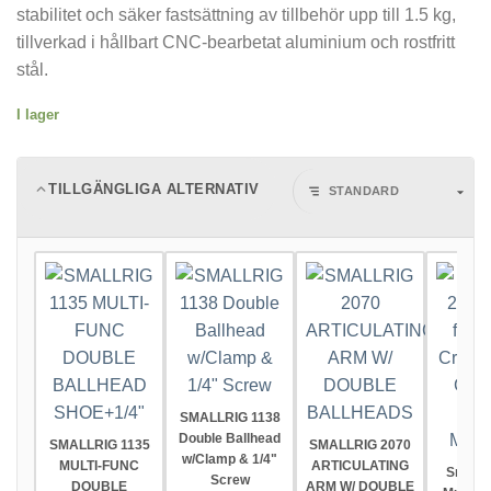
stabilitet och säker fastsättning av tillbehör upp till 1.5 kg,
tillverkad i hållbart CNC-bearbetat aluminium och rostfritt
stål.
I lager
TILLGÄNGLIGA ALTERNATIV
SMALLRIG 1138
Double Ballhead
SMALLRIG 1135
SMALLRIG 2070
w/Clamp & 1/4"
MULTI-FUNC
ARTICULATING
SmallR
Screw
DOUBLE
ARM W/ DOUBLE