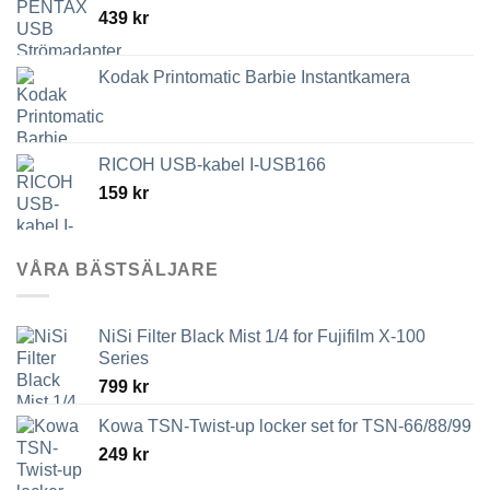
439
kr
3,789 kr
Kodak Printomatic Barbie Instantkamera
RICOH USB-kabel I-USB166
159
kr
VÅRA BÄSTSÄLJARE
NiSi Filter Black Mist 1/4 for Fujifilm X-100
Series
799
kr
Kowa TSN-Twist-up locker set for TSN-66/88/99
249
kr