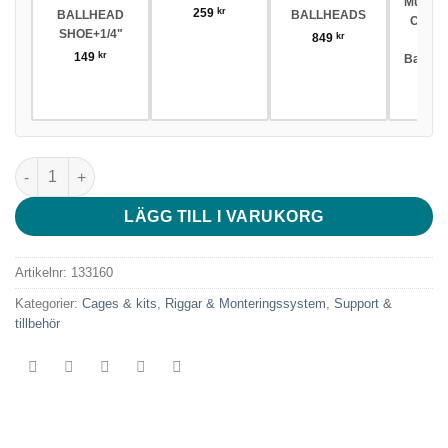
Multi-fu
259
kr
BALLHEAD
BALLHEADS
Crab-
SHOE+1/4"
849
kr
Clam
149
kr
Ballhea
A
23
SmallRig 5331 Double Head Crab-Shaped Clamp mängd
LÄGG TILL I VARUKORG
Artikelnr:
133160
Kategorier:
Cages & kits
,
Riggar & Monteringssystem
,
Support &
tillbehör