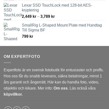
Lexar SSD TouchLock med 128-bit AES-
kryptering
Prisintervall:
2,449
kr
–
3,789
kr
2,449 kr
SmallRig L-Shaped Mount Plate med Handtag
till
Till Sigma BF
3,789 kr
799
kr
OM EXPERTFOTO
Expertfoto är en svensk fotobutik för entusiaster och proffs.
Hos oss får du snabb leverans, säkra betalningar, minst 1
års garanti och ångerrätt. Här kan du handla foto, video,
objektiv och kikare. Mer info:
Om oss
. Läs också våra
köpvillkor.