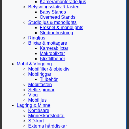
Kameramonterade ljus
Belysningsstativ & fästen
Baby Stands
Overhead Stands
Studioljus & monolights
Fresnel & monolights
Studioutrustning
Ringljus
Blixtar & mottagare
Kamerablixtar
Makroblixtar
Blixttillbehör
Mobil & Vlogging
Mobilfilter & objektiv
Mobilriggar
Tillbehör
Mobilfästen
Selfie-pinnar
Vlog
Mobilljus
Lagring & Minne
Kortläsare
Minneskortsfodral
SD-kort
Externa hårddiskar