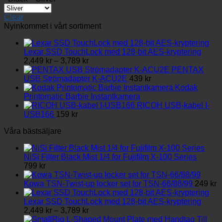
produkten
har
Clear
flera
Nyinkommet i vårt sortiment
varianter.
De
olika
Lexar SSD TouchLock med 128-bit AES-kryptering
Prisintervall:
alternativen
2,449
kr
–
3,789
kr
2,449 kr
kan
PENTAX
till
väljas
USB Strömadapter K-ACU2E
439
kr
3,789 kr
på
Kodak
produktsidan
Printomatic Barbie Instantkamera
RICOH USB-kabel I-
USB166
159
kr
Våra bästsäljare
NiSi Filter Black Mist 1/4 for Fujifilm X-100 Series
799
kr
Kowa TSN-Twist-up locker set for TSN-66/88/99
249
kr
Lexar SSD TouchLock med 128-bit AES-kryptering
Prisintervall:
2,449
kr
–
3,789
kr
2,449 kr