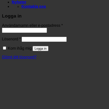
Nyheter
Kontakta oss
Logga in
Användarnamn eller e-postadress
*
Lösenord
*
Kom ihåg mig
Logga in
Glömt ditt lösenord?