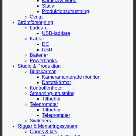
Kamera & video
Stativ
Produktionsutrustning
Övrigt
Strömförsörjning
Laddare
USB-laddare
Kablar
DC
USB
Batterier
Powerbanks
Studio & Produktion
Bildskärmar
Kameramonterade monitor
Datorskärmar
Kontrollenheter
Streaming-utrustning
Tillbehör
Teleprompter
Tillbehör
Teleprompter
Switchers
Riggar & Monteringssystem
Cages & kits