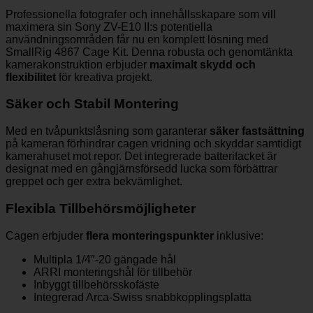
Professionella fotografer och innehållsskapare som vill
maximera sin Sony ZV-E10 II:s potentiella
användningsområden får nu en komplett lösning med
SmallRig 4867 Cage Kit. Denna robusta och genomtänkta
kamerakonstruktion erbjuder
maximalt skydd och
flexibilitet
för kreativa projekt.
Säker och Stabil Montering
Med en tvåpunktslåsning som garanterar
säker fastsättning
på kameran förhindrar cagen vridning och skyddar samtidigt
kamerahuset mot repor. Det integrerade batterifacket är
designat med en gångjärnsförsedd lucka som förbättrar
greppet och ger extra bekvämlighet.
Flexibla Tillbehörsmöjligheter
Cagen erbjuder
flera monteringspunkter
inklusive:
Multipla 1/4″-20 gängade hål
ARRI monteringshål för tillbehör
Inbyggt tillbehörsskofäste
Integrerad Arca-Swiss snabbkopplingsplatta