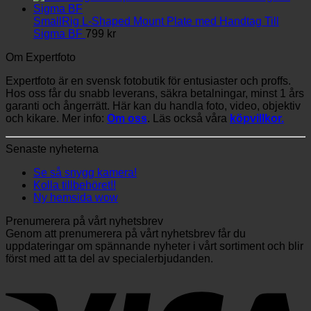
till
3,789 kr
SmallRig L-Shaped Mount Plate med Handtag Till
Sigma BF
799
kr
Om Expertfoto
Expertfoto är en svensk fotobutik för entusiaster och proffs.
Hos oss får du snabb leverans, säkra betalningar, minst 1 års
garanti och ångerrätt. Här kan du handla foto, video, objektiv
och kikare. Mer info:
Om oss
. Läs också våra
köpvillkor.
Senaste nyheterna
Se så snygg kamera!
Kolla tillbehöret!!
Ny hemsida wow
Prenumerera på vårt nyhetsbrev
Genom att prenumerera på vårt nyhetsbrev får du
uppdateringar om spännande nyheter i vårt sortiment och blir
först med att ta del av specialerbjudanden.