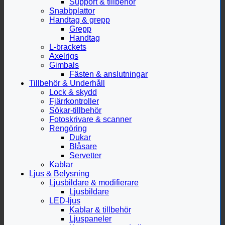
Support & tillbehör
Snabbplattor
Handtag & grepp
Grepp
Handtag
L-brackets
Axelrigs
Gimbals
Fästen & anslutningar
Tillbehör & Underhåll
Lock & skydd
Fjärrkontroller
Sökar-tillbehör
Fotoskrivare & scanner
Rengöring
Dukar
Blåsare
Servetter
Kablar
Ljus & Belysning
Ljusbildare & modifierare
Ljusbildare
LED-ljus
Kablar & tillbehör
Ljuspaneler