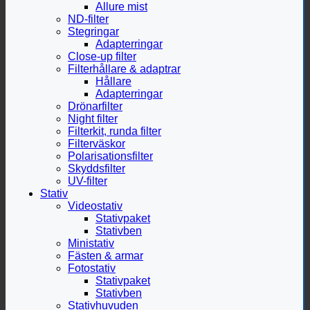
Allure mist
ND-filter
Stegringar
Adapterringar
Close-up filter
Filterhållare & adaptrar
Hållare
Adapterringar
Drönarfilter
Night filter
Filterkit, runda filter
Filterväskor
Polarisationsfilter
Skyddsfilter
UV-filter
Stativ
Videostativ
Stativpaket
Stativben
Ministativ
Fästen & armar
Fotostativ
Stativpaket
Stativben
Stativhuvuden