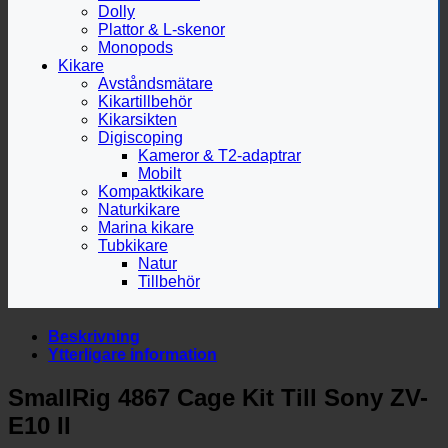
Dolly
Plattor & L-skenor
Monopods
Kikare
Avståndsmätare
Kikartillbehör
Kikarsikten
Digiscoping
Kameror & T2-adaptrar
Mobilt
Kompaktkikare
Naturkikare
Marina kikare
Tubkikare
Natur
Tillbehör
Beskrivning
Ytterligare information
SmallRig 4867 Cage Kit Till Sony ZV-
E10 II