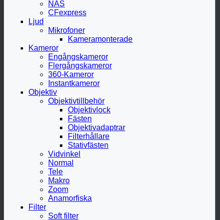
NAS
CFexpress
Ljud
Mikrofoner
Kameramonterade
Kameror
Engångskameror
Flergångskameror
360-Kameror
Instantkameror
Objektiv
Objektivtillbehör
Objektivlock
Fästen
Objektivadaptrar
Filterhållare
Stativfästen
Vidvinkel
Normal
Tele
Makro
Zoom
Anamorfiska
Filter
Soft filter