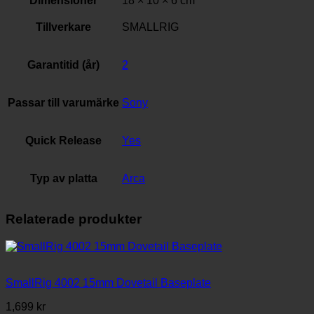
Dimensioner
18 × 10 × 6 cm
Tillverkare
SMALLRIG
Garantitid (år)
2
Passar till varumärke
Sony
Quick Release
Yes
Typ av platta
Arca
Relaterade produkter
SmallRig 4002 15mm Dovetail Baseplate
1,699
kr