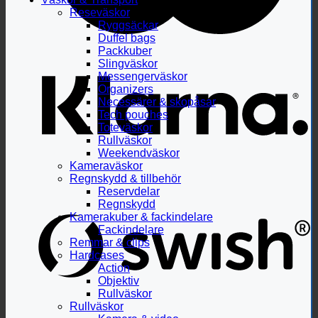
Reseväskor
Ryggsäckar
Duffel bags
Packkuber
Slingväskor
Messengerväskor
Organizers
Necessärer & skopåsar
Tech pouches
Toteväskor
Rullväskor
Weekendväskor
Kameraväskor
Regnskydd & tillbehör
Reservdelar
Regnskydd
Kamerakuber & fackindelare
Fackindelare
Remmar & clips
Hardcases
Action
Objektiv
Rullväskor
Rullväskor