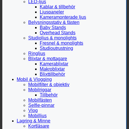
LED-ljus
Kablar & tillbehör
Ljuspaneler
Kameramonterade ljus
Belysningsstativ & fästen
Baby Stands
Overhead Stands
Studioljus & monolights
Fresnel & monolights
Studioutrustning
Ringljus
Blixtar & mottagare
Kamerablixtar
Makroblixtar
Blixttillbehör
Mobil & Vlogging
Mobilfilter & objektiv
Mobilriggar
Tillbehör
Mobilfästen
Selfie-pinnar
Vlog
Mobilljus
Lagring & Minne
Kortläsare