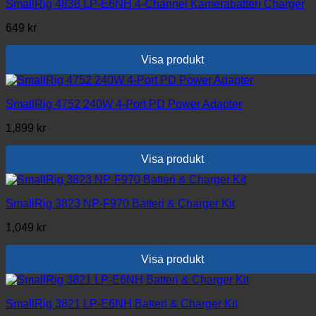
SmallRig 4838 LP-E6NH 4-Channel Kamerabatteri Charger
649
kr
Visa produkt
SmallRig 4752 240W 4-Port PD Power Adapter
1,899
kr
Visa produkt
SmallRig 3823 NP-F970 Batteri & Charger Kit
1,049
kr
Visa produkt
SmallRig 3821 LP-E6NH Batteri & Charger Kit