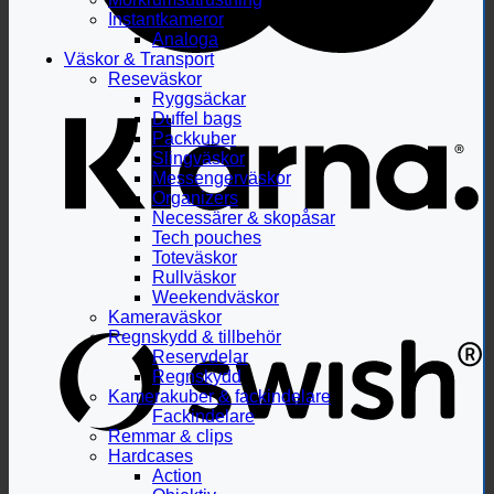
Instantkameror
Analoga
Väskor & Transport
Reseväskor
Ryggsäckar
Duffel bags
Packkuber
Slingväskor
Messengerväskor
Organizers
Necessärer & skopåsar
Tech pouches
Toteväskor
Rullväskor
Weekendväskor
Kameraväskor
Regnskydd & tillbehör
Reservdelar
Regnskydd
Kamerakuber & fackindelare
Fackindelare
Remmar & clips
Hardcases
Action