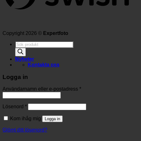
Copyright 2026 ©
Expertfoto
Produktsökning
Nyheter
Kontakta oss
Logga in
Användarnamn eller e-postadress
*
Lösenord
*
Kom ihåg mig
Logga in
Glömt ditt lösenord?