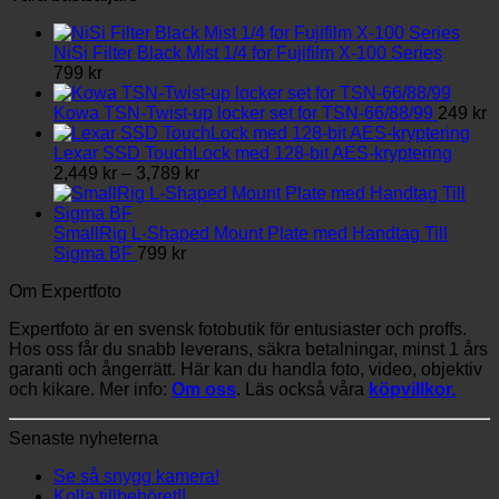
NiSi Filter Black Mist 1/4 for Fujifilm X-100 Series
799
kr
Kowa TSN-Twist-up locker set for TSN-66/88/99
249
kr
Lexar SSD TouchLock med 128-bit AES-kryptering
Prisintervall:
2,449
kr
–
3,789
kr
2,449 kr
till
3,789 kr
SmallRig L-Shaped Mount Plate med Handtag Till
Sigma BF
799
kr
Om Expertfoto
Expertfoto är en svensk fotobutik för entusiaster och proffs.
Hos oss får du snabb leverans, säkra betalningar, minst 1 års
garanti och ångerrätt. Här kan du handla foto, video, objektiv
och kikare. Mer info:
Om oss
. Läs också våra
köpvillkor.
Senaste nyheterna
Se så snygg kamera!
Kolla tillbehöret!!