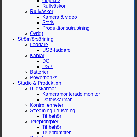
Objektiv
Rullväskor
Rullväskor
Kamera & video
Stativ
Produktionsutrustning
Övrigt
Strömförsörjning
Laddare
USB-laddare
Kablar
DC
USB
Batterier
Powerbanks
Studio & Produktion
Bildskärmar
Kameramonterade monitor
Datorskärmar
Kontrollenheter
Streaming-utrustning
Tillbehör
Teleprompter
Tillbehör
Teleprompter