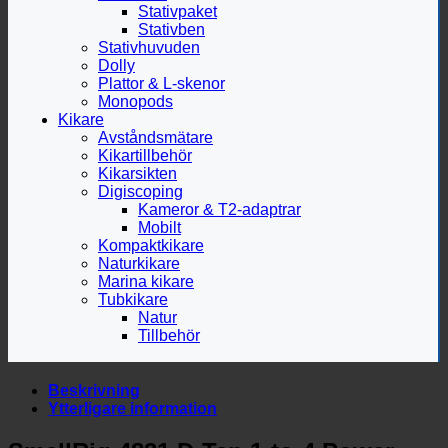
Stativpaket
Stativben
Stativhuvuden
Dolly
Plattor & L-skenor
Monopods
Kikare
Avståndsmätare
Kikartillbehör
Kikarsikten
Digiscoping
Kameror & T2-adaptrar
Mobilt
Kompaktkikare
Naturkikare
Marina kikare
Tubkikare
Natur
Tillbehör
Beskrivning
Ytterligare information