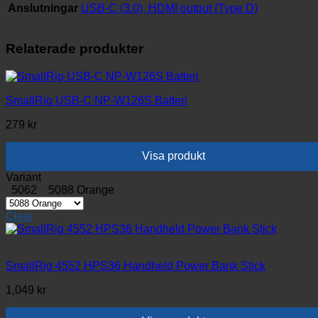
Anslutningar
USB-C (3.0), HDMI output (Type D)
Relaterade produkter
SmallRig USB-C NP-W126S Batteri
279
kr
Visa produkt
Den
Variant
här
5062
5088 Orange
produkten
har
Clear
flera
varianter.
De
olika
SmallRig 4552 HPS36 Handheld Power Bank Stick
alternativen
1,049
kr
kan
väljas
på