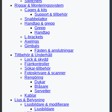
Switchers
Riggar & Monteringssystem
Cages & kits
Support & tillbehör
Snabbplattor
Handtag & grepp
Grepp
Handtag
L-brackets
Axelrigs
Gimbals
Fästen & anslutningar
Tillbehör & Underhåll
Lock & skydd
Fjärrkontroller
Sökar-tillbehör
Fotoskrivare & scanner
Rengöring
Dukar
Blåsare
Servetter
Kablar
Ljus & Belysning
Ljusbildare & modifierare
Ljusbildare