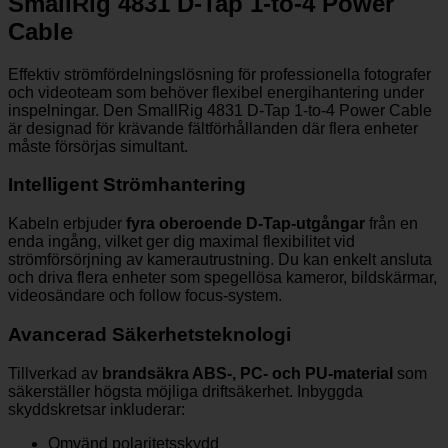
SmallRig 4831 D-Tap 1-to-4 Power
Cable
Effektiv strömfördelningslösning för professionella fotografer
och videoteam som behöver flexibel energihantering under
inspelningar. Den SmallRig 4831 D-Tap 1-to-4 Power Cable
är designad för krävande fältförhållanden där flera enheter
måste försörjas simultant.
Intelligent Strömhantering
Kabeln erbjuder
fyra oberoende D-Tap-utgångar
från en
enda ingång, vilket ger dig maximal flexibilitet vid
strömförsörjning av kamerautrustning. Du kan enkelt ansluta
och driva flera enheter som spegellösa kameror, bildskärmar,
videosändare och follow focus-system.
Avancerad Säkerhetsteknologi
Tillverkad av
brandsäkra ABS-, PC- och PU-material
som
säkerställer högsta möjliga driftsäkerhet. Inbyggda
skyddskretsar inkluderar:
Omvänd polaritetsskydd