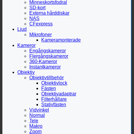
Minneskortsfodral
SD-kort
Externa hårddiskar
NAS
CFexpress
Ljud
Mikrofoner
Kameramonterade
Kameror
Engångskameror
Flergångskameror
360-Kameror
Instantkameror
Objektiv
Objektivtillbehör
Objektivlock
Fästen
Objektivadaptrar
Filterhållare
Stativfästen
Vidvinkel
Normal
Tele
Makro
Zoom