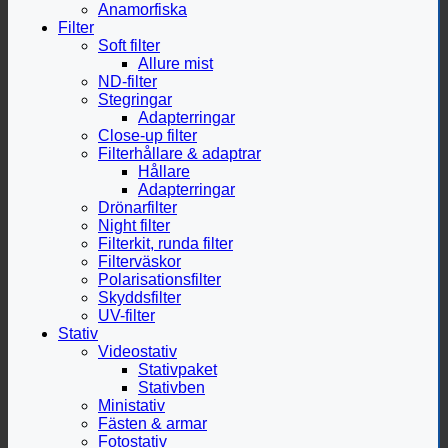
Anamorfiska
Filter
Soft filter
Allure mist
ND-filter
Stegringar
Adapterringar
Close-up filter
Filterhållare & adaptrar
Hållare
Adapterringar
Drönarfilter
Night filter
Filterkit, runda filter
Filterväskor
Polarisationsfilter
Skyddsfilter
UV-filter
Stativ
Videostativ
Stativpaket
Stativben
Ministativ
Fästen & armar
Fotostativ