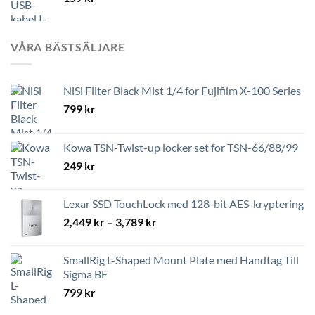
VÅRA BÄSTSÄLJARE
NiSi Filter Black Mist 1/4 for Fujifilm X-100 Series
799
kr
Kowa TSN-Twist-up locker set for TSN-66/88/99
249
kr
Lexar SSD TouchLock med 128-bit AES-kryptering
Prisintervall:
2,449
kr
–
3,789
kr
2,449 kr
till
SmallRig L-Shaped Mount Plate med Handtag Till
3,789 kr
Sigma BF
799
kr