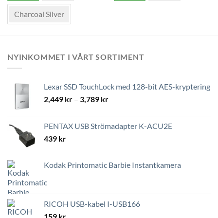
flera
flera
varianter.
varianter.
Charcoal Silver
De
De
olika
olika
alternativen
alternativen
kan
kan
NYINKOMMET I VÅRT SORTIMENT
väljas
väljas
på
på
produktsidan
produktsidan
Lexar SSD TouchLock med 128-bit AES-kryptering
Prisintervall:
2,449
kr
–
3,789
kr
2,449 kr
till
PENTAX USB Strömadapter K-ACU2E
3,789 kr
439
kr
Kodak Printomatic Barbie Instantkamera
RICOH USB-kabel I-USB166
159
kr