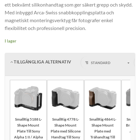
ett bekvämt silikonhandtag som ger säkert grepp och skydd.
Med inbyggd Arca-Swiss snabbkopplingsplatta och
magnetiskt monteringsverktyg får fotografer enkel
flexibilitet och professionell precision.
I lager
TILLGÄNGLIGA ALTERNATIV
SmallRig 5188 L-
SmallRig 4778 L-
SmallRig 4864 L-
SmallRig
Shape Mount
Shape Mount
Shape Mount
Bracket 
Plate Till Sony
Plate med Silicone
Plate med
Alpha 
Alpha 1 II / Alpha
Handtag Till Sony
Trähandtag Till
Alph