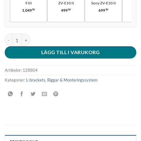
9 III
ZV-E10 II
Sony ZV-E10 II
69
kr
kr
kr
1,049
499
699
SmallRig 4797 L-Shape Mount Plate med Silicone Handtag Till Sony A
LÄGG TILL I VARUKORG
Artikelnr:
128804
Kategorier:
L-brackets
,
Riggar & Monteringssystem