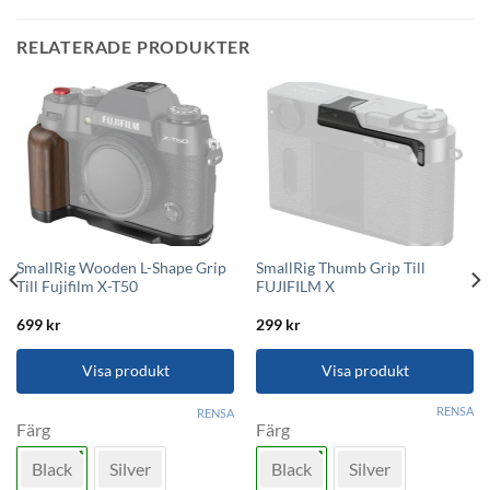
RELATERADE PRODUKTER
SmallRig Wooden L-Shape Grip
SmallRig Thumb Grip Till
Till Fujifilm X-T50
FUJIFILM X
699
kr
299
kr
Visa produkt
Visa produkt
Den
Den
RENSA
RENSA
här
här
Färg
Färg
produkten
produkten
Black
Silver
Black
Silver
har
har