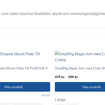
som söker maximal flexibilitet, skydd och monteringsmöjligheter 
ped Mount Plate Till FUJIFILM X
SmallRig Magic Arm med Crab-S
Prisintervall:
479
kr
–
549
kr
479 kr
till
549 kr
Visa produkt
Visa produkt
Den
RENSA
Längd
här