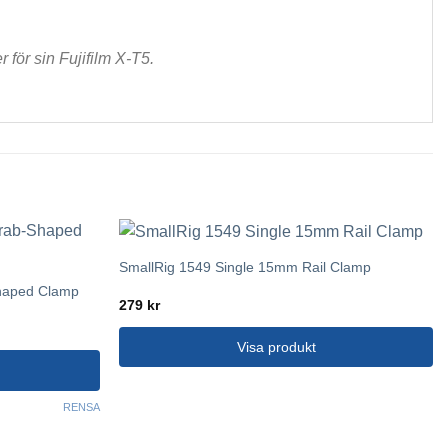
för sin Fujifilm X-T5.
SmallRig 1549 Single 15mm Rail Clamp
haped Clamp
279
kr
Visa produkt
RENSA