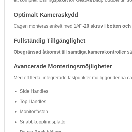
ett komplett lösningspaket för kreativa bildproducenter s
Optimalt Kameraskydd
Cagen monteras enkelt med
1/4″-20 skruv i botten oc
Fullständig Tillgänglighet
Obegränsad åtkomst till samtliga kamerakontroller
säk
Avancerade Monteringsmöjligheter
Med ett flertal integrerade fästpunkter möjliggör denna c
Side Handles
Top Handles
Monitorfästen
Snabbkopplingsplattor