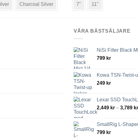
produkten
ilver
Charcoal Silver
7"
11"
har
flera
varianter.
De
VÅRA BÄSTSÄLJARE
olika
alternativen
kan
NiSi Filter Black M
väljas
799
kr
på
produktsidan
Kowa TSN-Twist-up
249
kr
Lexar SSD TouchLo
2,449
kr
–
3,789
k
SmallRig L-Shaped
799
kr