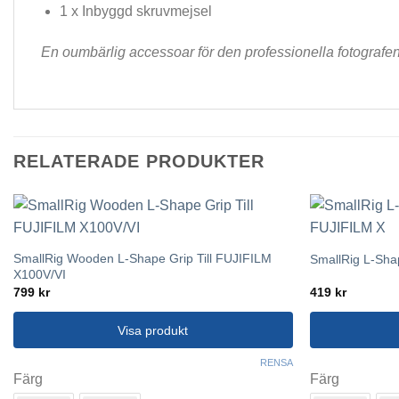
1 x Inbyggd skruvmejsel
En oumbärlig accessoar för den professionella fotografen 
RELATERADE PRODUKTER
SmallRig Wooden L-Shape Grip Till FUJIFILM
SmallRig L-Sha
X100V/VI
799
kr
419
kr
Visa produkt
Den
Den
RENSA
Färg
Färg
här
här