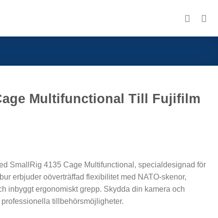
ge Multifunctional Till Fujifilm
med SmallRig 4135 Cage Multifunctional, specialdesignad för
bur erbjuder oöverträffad flexibilitet med NATO-skenor,
ch inbyggt ergonomiskt grepp. Skydda din kamera och
rofessionella tillbehörsmöjligheter.