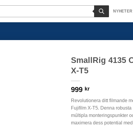
NYHETER
SmallRig 4135 Ca
X-T5
999
kr
Revolutionera ditt filmande 
Fujifilm X-T5. Denna robusta 
múltipla monteringspunkter o
maximera dess potential med p