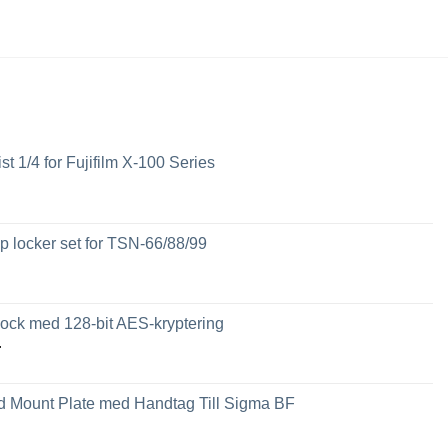
ist 1/4 for Fujifilm X-100 Series
 locker set for TSN-66/88/99
ck med 128-bit AES-kryptering
Prisintervall:
r
2,449 kr
till
 Mount Plate med Handtag Till Sigma BF
3,789 kr