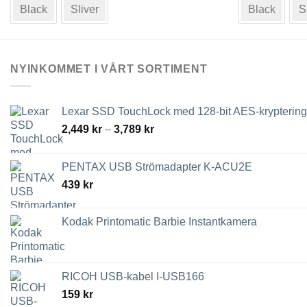
produkten
produkten
Black
Sliver
Black
S
har
har
flera
flera
varianter.
varianter.
De
De
NYINKOMMET I VÅRT SORTIMENT
olika
olika
alternativen
alternativen
kan
kan
Lexar SSD TouchLock med 128-bit AES-kryptering
väljas
väljas
Prisintervall:
2,449
kr
–
3,789
kr
på
på
2,449 kr
till
produktsidan
produktsidan
PENTAX USB Strömadapter K-ACU2E
3,789 kr
439
kr
Kodak Printomatic Barbie Instantkamera
RICOH USB-kabel I-USB166
159
kr