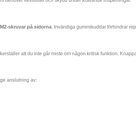
om behöver flexibilitet och skydd under krävande inspelningar.
h M2-skruvar på sidorna
. Invändiga gummikuddar förhindrar rep
erställer att du inte går miste om någon kritisk funktion. Knappar,
age anslutning av: