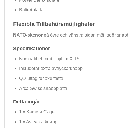
Power Bank-hållare
Batteriplatta
Flexibla Tillbehörsmöjligheter
NATO-skenor
på övre och vänstra sidan möjliggör snabb
Specifikationer
Kompatibel med Fujifilm X-T5
Inkluderar extra avtryckarknapp
QD-uttag för axelfäste
Arca-Swiss snabbplatta
Detta ingår
1 x Kamera Cage
1 x Avtryckarknapp