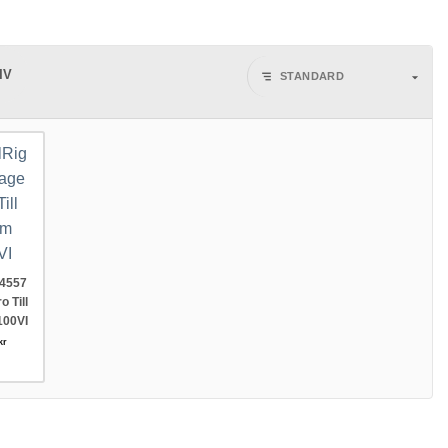
IV
 4557
 Till
100VI
kr
onal Till Fujifilm X-T5 mängd