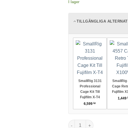
I lager
TILLGÄNGLIGA ALTERNAT
SmallRig 3131
SmallRig
Professional
Cage Retro
Cage Kit Till
Fujifilm X
Fujifilm X-T4
1,449
6,599
kr
SmallRig 4135 Cage Multifuncti