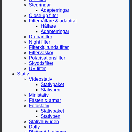
Stegringar
Adapterringar
Close-up filter
Filterhållare & adaptrar
Hållare
Adapterringar
Drönarfilter
Night filter
Filterkit, runda filter
Filterväskor
Polarisationsfilter
Skyddsfilter
UV-filter
Stativ
Videostativ
Stativpaket
Stativben
Ministativ
Fästen & armar
Fotostativ
Stativpaket
Stativben
Stativhuvuden
Dolly