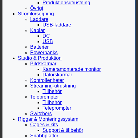
Produktionsutrustning
Övrigt
Strömförsörjning
Laddare
USB-laddare
Kablar
DC
USB
Batterier
Powerbanks
Studio & Produktion
Bildskärmar
Kameramonterade monitor
Datorskärmar
Kontrollenheter
Streaming-utrustning
Tillbehör
Teleprompter
Tillbehör
Teleprompter
Switchers
Riggar & Monteringssystem
Cages & kits
Support & tillbehör
Snabbplattor