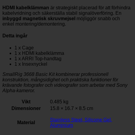
HDMI kabelklämman
är strategiskt placerad för att förhindra
kabelvridning och säkerställa stabil signalöverföring. En
inbyggd magnetisk skruvmejsel
möjliggör snabb och
enkel montering/demontering.
Detta ingår
1 x Cage
1 x HDMI kabelklämma
1 x ARRI Top-handtag
1 x Insexnyckel
SmallRig 3668 Basic Kit kombinerar professionell
konstruktion, mångsidighet och praktiska funktioner för
krävande fotografer och videografer som arbetar med Sony
Alpha-kameror.
Vikt
0.485 kg
Dimensioner
15.8 × 16.7 × 8.5 cm
Stainless Steel, Silicone Gel,
Material
Aluminium