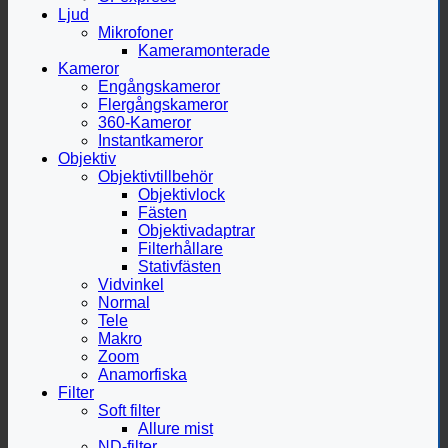
Ljud
Mikrofoner
Kameramonterade
Kameror
Engångskameror
Flergångskameror
360-Kameror
Instantkameror
Objektiv
Objektivtillbehör
Objektivlock
Fästen
Objektivadaptrar
Filterhållare
Stativfästen
Vidvinkel
Normal
Tele
Makro
Zoom
Anamorfiska
Filter
Soft filter
Allure mist
ND-filter