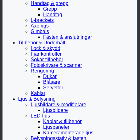
Handtag & grepp
Grepp
Handtag
L-brackets
Axelrigs
Gimbals
Fästen & anslutningar
Tillbehör & Underhåll
Lock & skydd
Fjärrkontroller
Sökar-tillbehör
Fotoskrivare & scanner
Rengöring
Dukar
Blåsare
Servetter
Kablar
Ljus & Belysning
Ljusbildare & modifierare
Ljusbildare
LED-ljus
Kablar & tillbehör
Ljuspaneler
Kameramonterade ljus
Belysningsstativ & fästen