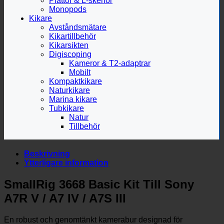
Plattor & L-skenor
Monopods
Kikare
Avståndsmätare
Kikartillbehör
Kikarsikten
Digiscoping
Kameror & T2-adaptrar
Mobilt
Kompaktkikare
Naturkikare
Marina kikare
Tubkikare
Natur
Tillbehör
Beskrivning
Ytterligare information
SmallRig 3668 Basic Kit Till Sony
A7R V / A7 IV / A7S III
En robust och genomtänkt kamerabur designad för