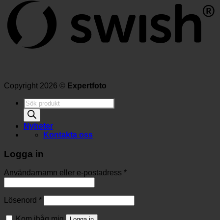
Copyright 2026 ©
Expertfoto
Produktsökning
Nyheter
Kontakta oss
Logga in
Användarnamn eller e-postadress
*
Lösenord
*
Kom ihåg mig
Logga in