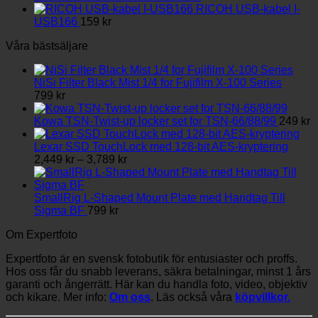
RICOH USB-kabel I-
USB166
159
kr
Våra bästsäljare
NiSi Filter Black Mist 1/4 for Fujifilm X-100 Series
799
kr
Kowa TSN-Twist-up locker set for TSN-66/88/99
249
kr
Lexar SSD TouchLock med 128-bit AES-kryptering
Prisintervall:
2,449
kr
–
3,789
kr
2,449 kr
till
3,789 kr
SmallRig L-Shaped Mount Plate med Handtag Till
Sigma BF
799
kr
Om Expertfoto
Expertfoto är en svensk fotobutik för entusiaster och proffs.
Hos oss får du snabb leverans, säkra betalningar, minst 1 års
garanti och ångerrätt. Här kan du handla foto, video, objektiv
och kikare. Mer info:
Om oss
. Läs också våra
köpvillkor.