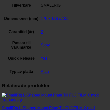
Tillverkare
SMALLRIG
Dimensioner (mm)
170 x 176 x 135
Garantitid (år)
2
Passar till
Sony
varumärke
Quick Release
Yes
Typ av platta
Arca
Relaterade produkter
SmallRig L-Shaped Mount Plate Till FUJIFILM X med