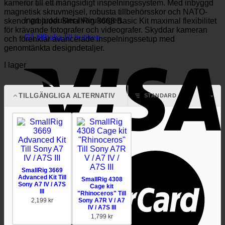
kameror till ett mångsidigt inspelningssystem. Med inbyggd
magnetisk skruvmejsel, robusta tillbehörsskor och NATO-
Inga produkter i varukorgen.
skenor erbjuder SmallRig 3668 Basic Kit maximal flexibilitet
för krävande fotografer och videografer. Skyddar kameran
Gå tillbaka till butiken
och förenklar avancerade inspelningssetup med
genomtänkta designdetaljer.
I lager
TILLGÄNGLIGA ALTERNATIV
SmallRig 3669
Advanced Kit Till
SmallRig 4308
Sony A7 IV / A7S
Cage kit
III
"Rhinoceros" Till
2,199
kr
Sony A7R V / A7
IV / A7S III
1,799
kr