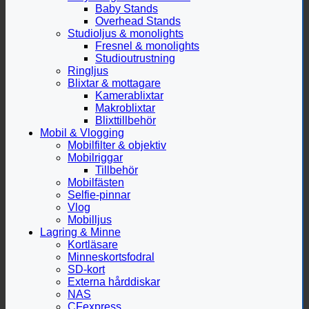
Baby Stands
Overhead Stands
Studioljus & monolights
Fresnel & monolights
Studioutrustning
Ringljus
Blixtar & mottagare
Kamerablixtar
Makroblixtar
Blixttillbehör
Mobil & Vlogging
Mobilfilter & objektiv
Mobilriggar
Tillbehör
Mobilfästen
Selfie-pinnar
Vlog
Mobilljus
Lagring & Minne
Kortläsare
Minneskortsfodral
SD-kort
Externa hårddiskar
NAS
CFexpress