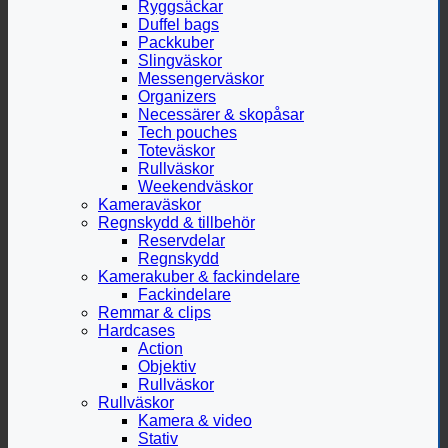
Ryggsäckar
Duffel bags
Packkuber
Slingväskor
Messengerväskor
Organizers
Necessärer & skopåsar
Tech pouches
Toteväskor
Rullväskor
Weekendväskor
Kameraväskor
Regnskydd & tillbehör
Reservdelar
Regnskydd
Kamerakuber & fackindelare
Fackindelare
Remmar & clips
Hardcases
Action
Objektiv
Rullväskor
Rullväskor
Kamera & video
Stativ