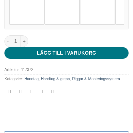
till
1,199 kr
SmallRig 3260 Rotating Nato Handle (Left side) mängd
LÄGG TILL I VARUKORG
Artikelnr:
117372
Kategorier:
Handtag
,
Handtag & grepp
,
Riggar & Monteringssystem