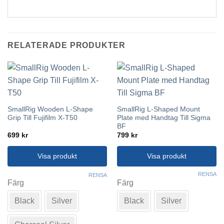
RELATERADE PRODUKTER
SmallRig Wooden L-Shape
SmallRig L-Shaped Mount
Grip Till Fujifilm X-T50
Plate med Handtag Till Sigma
BF
699
kr
799
kr
Visa produkt
Visa produkt
Den
Den
RENSA
RENSA
här
här
Färg
Färg
produkten
produkten
Black
Silver
Black
Silver
har
har
flera
flera