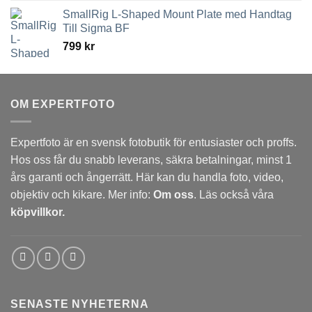
2,449 kr
SmallRig L-Shaped Mount Plate med Handtag
till
Till Sigma BF
3,789 kr
799
kr
OM EXPERTFOTO
Expertfoto är en svensk fotobutik för entusiaster och proffs.
Hos oss får du snabb leverans, säkra betalningar, minst 1
års garanti och ångerrätt. Här kan du handla foto, video,
objektiv och kikare. Mer info:
Om oss
. Läs också våra
köpvillkor.
SENASTE NYHETERNA