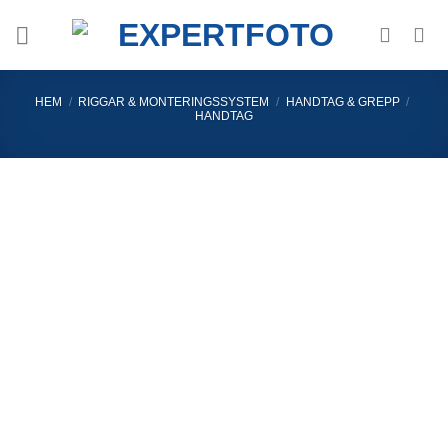
Skip
to
content
HEM
/
RIGGAR & MONTERINGSSYSTEM
/
HANDTAG & GREPP
/
HANDTAG