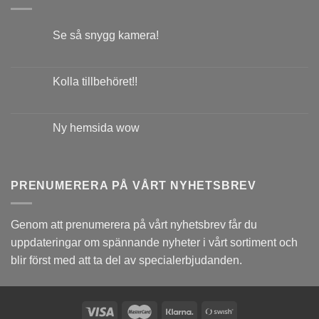
Se så snygg kamera!
Kolla tillbehöret!!
Ny hemsida wow
PRENUMERERA PÅ VÅRT NYHETSBREV
Genom att prenumerera på vårt nyhetsbrev får du
uppdateringar om spännande nyheter i vårt sortiment och
blir först med att ta del av specialerbjudanden.