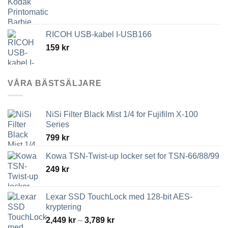
RICOH USB-kabel I-USB166
159
kr
VÅRA BÄSTSÄLJARE
NiSi Filter Black Mist 1/4 for Fujifilm X-100
Series
799
kr
Kowa TSN-Twist-up locker set for TSN-66/88/99
249
kr
Lexar SSD TouchLock med 128-bit AES-
kryptering
Prisintervall:
2,449
kr
–
3,789
kr