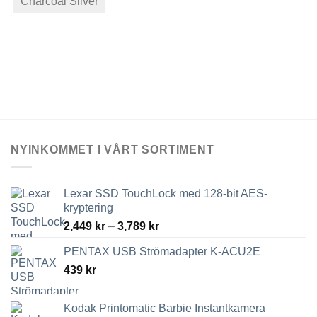
varianter.
varianter.
Charcoal Silver
De
De
olika
olika
alternativen
alternativen
kan
kan
väljas
väljas
på
på
produktsidan
produktsidan
NYINKOMMET I VÅRT SORTIMENT
Lexar SSD TouchLock med 128-bit AES-
kryptering
Prisintervall:
2,449
kr
–
3,789
kr
2,449 kr
PENTAX USB Strömadapter K-ACU2E
till
439
kr
3,789 kr
Kodak Printomatic Barbie Instantkamera