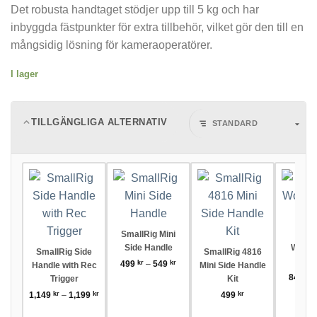
Det robusta handtaget stödjer upp till 5 kg och har
inbyggda fästpunkter för extra tillbehör, vilket gör den till en
mångsidig lösning för kameraoperatörer.
I lager
TILLGÄNGLIGA ALTERNATIV
SmallRig Mini
Smal
Side Handle
Woode
SmallRig Side
SmallRig 4816
Han
Prisintervall:
499
kr
–
549
kr
Handle with Rec
Mini Side Handle
499 kr
849
kr
Trigger
Kit
till
Prisintervall:
1,149
kr
–
1,199
kr
499
kr
549 kr
1,149 kr