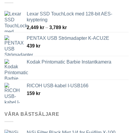
Lexar SSD TouchLock med 128-bit AES-
kryptering
Prisintervall:
2,449
kr
–
3,789
kr
2,449 kr
PENTAX USB Strömadapter K-ACU2E
till
439
kr
3,789 kr
Kodak Printomatic Barbie Instantkamera
RICOH USB-kabel I-USB166
159
kr
VÅRA BÄSTSÄLJARE
NiSi Filter Black Mist 1/4 for Fujifilm X-100