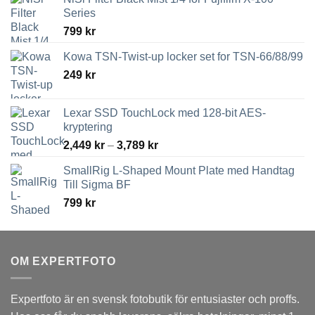
Series
799
kr
Kowa TSN-Twist-up locker set for TSN-66/88/99
249
kr
Lexar SSD TouchLock med 128-bit AES-
kryptering
Prisintervall:
2,449
kr
–
3,789
kr
2,449 kr
SmallRig L-Shaped Mount Plate med Handtag
till
Till Sigma BF
3,789 kr
799
kr
OM EXPERTFOTO
Expertfoto är en svensk fotobutik för entusiaster och proffs.