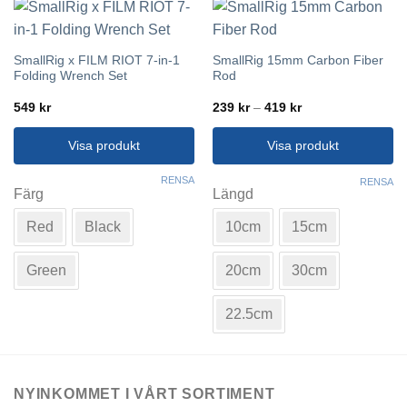
SmallRig x FILM RIOT 7-in-1
SmallRig 15mm Carbon Fiber
Folding Wrench Set
Rod
Prisintervall:
549
kr
239
kr
–
419
kr
239 kr
till
419 kr
Visa produkt
Visa produkt
Den
Den
RENSA
RENSA
här
här
Färg
Längd
produkten
produkten
Red
Black
10cm
15cm
har
har
flera
flera
varianter.
varianter.
Green
20cm
30cm
De
De
olika
olika
22.5cm
alternativen
alternativen
kan
kan
väljas
väljas
på
på
NYINKOMMET I VÅRT SORTIMENT
produktsidan
produktsidan