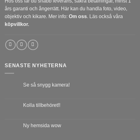
Hos oss får du snabb leverans, säkra betalningar, minst 1
års garanti och ångerrätt. Här kan du handla foto, video,
objektiv och kikare. Mer info:
Om oss
. Läs också våra
köpvillkor.
SENASTE NYHETERNA
Se så snygg kamera!
Kolla tillbehöret!!
Ny hemsida wow