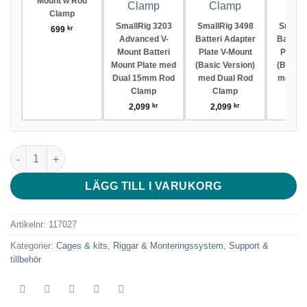
Mount w Rod
Clamp
SmallRig 3203
SmallRig 3498
SmallR
699
kr
Advanced V-
Batteri Adapter
Batteri
Mount Batteri
Plate V-Mount
Plate 
Mount Plate med
(Basic Version)
(Basic 
Dual 15mm Rod
med Dual Rod
med Ex
Clamp
Clamp
A
2,099
kr
2,099
kr
2,3
SmallRig 3204 Advanced V-Mount Batteri Mount Plate med Adj
LÄGG TILL I VARUKORG
Artikelnr:
117027
Kategorier:
Cages & kits
,
Riggar & Monteringssystem
,
Support &
tillbehör