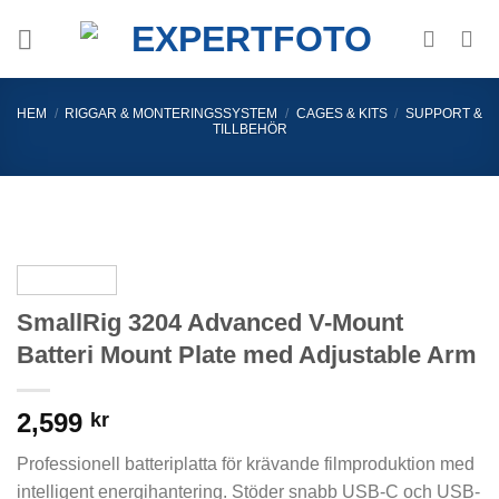
Skip
to
content
HEM
/
RIGGAR & MONTERINGSSYSTEM
/
CAGES & KITS
/
SUPPORT &
TILLBEHÖR
SmallRig 3204 Advanced V-Mount
Batteri Mount Plate med Adjustable Arm
2,599
kr
Professionell batteriplatta för krävande filmproduktion med
intelligent energihantering. Stöder snabb USB-C och USB-