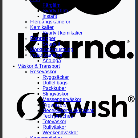
Färgfilm
Svartvit film
Instant
Flergångskameror
Kemikalier
Svartvit kemikalier
Fotopapper
Svartvitt
Mörkrumsutrustning
Instantkameror
Analoga
Väskor & Transport
Reseväskor
Ryggsäckar
Duffel bags
Packkuber
Slingväskor
Messengerväskor
Organizers
Necessärer & skopåsar
Tech pouches
Toteväskor
Rullväskor
Weekendväskor