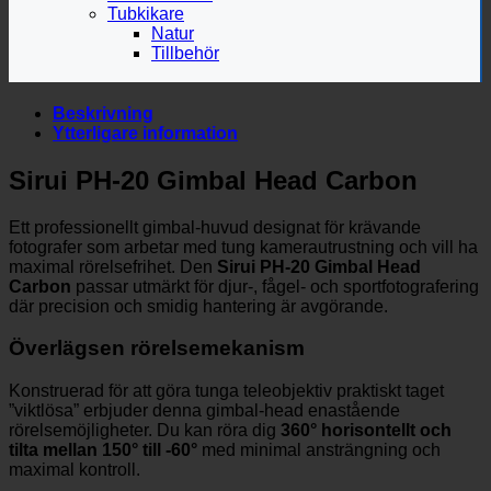
Tubkikare
Natur
Tillbehör
Beskrivning
Ytterligare information
Sirui PH-20 Gimbal Head Carbon
Ett professionellt gimbal-huvud designat för krävande
fotografer som arbetar med tung kamerautrustning och vill ha
maximal rörelsefrihet. Den
Sirui PH-20 Gimbal Head
Carbon
passar utmärkt för djur-, fågel- och sportfotografering
där precision och smidig hantering är avgörande.
Överlägsen rörelsemekanism
Konstruerad för att göra tunga teleobjektiv praktiskt taget
”viktlösa” erbjuder denna gimbal-head enastående
rörelsemöjligheter. Du kan röra dig
360° horisontellt och
tilta mellan 150° till -60°
med minimal ansträngning och
maximal kontroll.