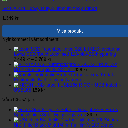
5440 AD14 Heavy-Duty Aluminum Alloy Tripod
1,349
kr
Visa produkt
Nyinkommet i vårt sortiment
Lexar SSD TouchLock med 128-bit AES-kryptering
Prisintervall:
2,449
kr
–
3,789
kr
2,449 kr
PENTAX
till
USB Strömadapter K-ACU2E
439
kr
3,789 kr
Kodak
Printomatic Barbie Instantkamera
RICOH USB-kabel I-
USB166
159
kr
Våra bästsäljare
Focus
Sports Optics Solar Eclipse glasses
89
kr
NiSi Filter Black Mist 1/4 for Fujifilm X-100 Series