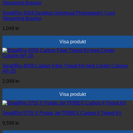
SmallRig 4304 Desktop Overhead Photography / Live
Streaming Bracket
1,049
kr
Visa produkt
SmallRig 4059 Carbon Fiber Tripod Kit med Center Column
AP-20
2,099
kr
Visa produkt
SmallRig 5755 X Potato Jet TRIBEX Carbon II Tripod Kit
9,599
kr