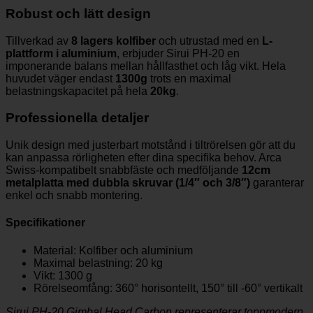
Robust och lätt design
Tillverkad av
8 lagers kolfiber
och utrustad med en
L-
plattform i aluminium
, erbjuder Sirui PH-20 en
imponerande balans mellan hållfasthet och låg vikt. Hela
huvudet väger endast
1300g
trots en maximal
belastningskapacitet på hela
20kg
.
Professionella detaljer
Unik design med justerbart motstånd i tiltrörelsen gör att du
kan anpassa rörligheten efter dina specifika behov. Arca
Swiss-kompatibelt snabbfäste och medföljande
12cm
metalplatta med dubbla skruvar (1/4″ och 3/8″)
garanterar
enkel och snabb montering.
Specifikationer
Material: Kolfiber och aluminium
Maximal belastning: 20 kg
Vikt: 1300 g
Rörelseomfång: 360° horisontellt, 150° till -60° vertikalt
Sirui PH-20 Gimbal Head Carbon representerar toppmodern