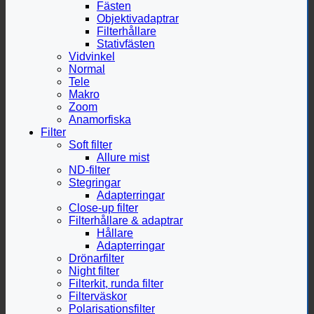
Fästen
Objektivadaptrar
Filterhållare
Stativfästen
Vidvinkel
Normal
Tele
Makro
Zoom
Anamorfiska
Filter
Soft filter
Allure mist
ND-filter
Stegringar
Adapterringar
Close-up filter
Filterhållare & adaptrar
Hållare
Adapterringar
Drönarfilter
Night filter
Filterkit, runda filter
Filterväskor
Polarisationsfilter