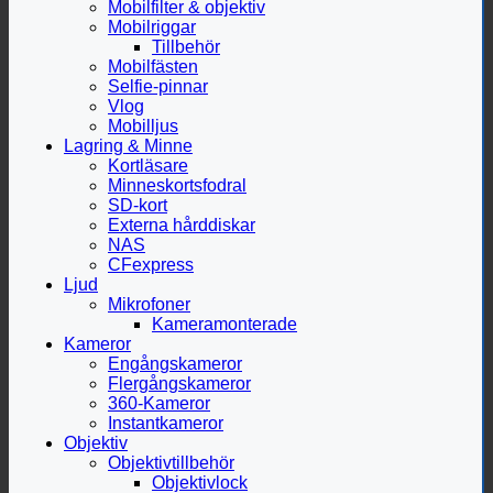
Mobilfilter & objektiv
Mobilriggar
Tillbehör
Mobilfästen
Selfie-pinnar
Vlog
Mobilljus
Lagring & Minne
Kortläsare
Minneskortsfodral
SD-kort
Externa hårddiskar
NAS
CFexpress
Ljud
Mikrofoner
Kameramonterade
Kameror
Engångskameror
Flergångskameror
360-Kameror
Instantkameror
Objektiv
Objektivtillbehör
Objektivlock