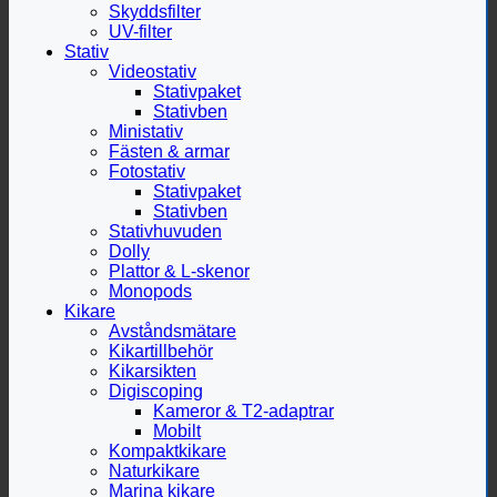
Skyddsfilter
UV-filter
Stativ
Videostativ
Stativpaket
Stativben
Ministativ
Fästen & armar
Fotostativ
Stativpaket
Stativben
Stativhuvuden
Dolly
Plattor & L-skenor
Monopods
Kikare
Avståndsmätare
Kikartillbehör
Kikarsikten
Digiscoping
Kameror & T2-adaptrar
Mobilt
Kompaktkikare
Naturkikare
Marina kikare