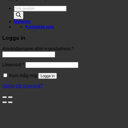
Produktsökning
Nyheter
Kontakta oss
Logga in
Användarnamn eller e-postadress
*
Lösenord
*
Kom ihåg mig
Logga in
Glömt ditt lösenord?