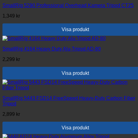
SmallRig 5290 Professional Overhead Kamera Tripod CT25
1,349
kr
Visa produkt
SmallRig 4164 Heavy Duty Alu-Tripod AD-80
2,299
kr
Visa produkt
SmallRig 5443 FSD14 FreeSpeed Heavy-Duty Carbon Fiber
Tripod
2,899
kr
Visa produkt