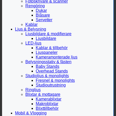
Fotoskrivare & scanner
Rengöring
Dukar
Blåsare
Servetter
Kablar
Ljus & Belysning
Ljusbildare & modifierare
Ljusbildare
LED-ljus
Kablar & tillbehör
Ljuspaneler
Kameramonterade ljus
Belysningsstativ & fästen
Baby Stands
Overhead Stands
Studioljus & monolights
Fresnel & monolights
Studioutrustning
Ringljus
Blixtar & mottagare
Kamerablixtar
Makroblixtar
Blixttillbehör
Mobil & Vlogging