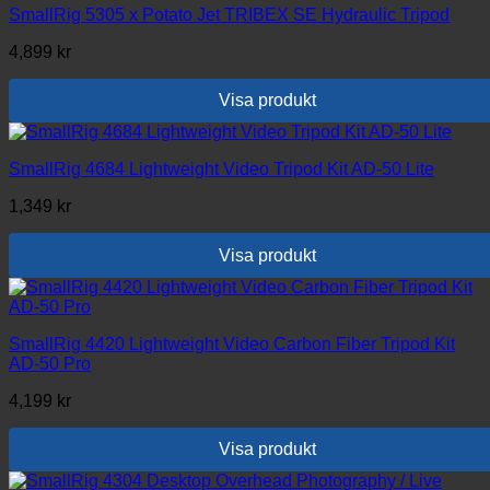
SmallRig 5305 x Potato Jet TRIBEX SE Hydraulic Tripod
4,899
kr
Visa produkt
SmallRig 4684 Lightweight Video Tripod Kit AD-50 Lite
1,349
kr
Visa produkt
SmallRig 4420 Lightweight Video Carbon Fiber Tripod Kit
AD-50 Pro
4,199
kr
Visa produkt