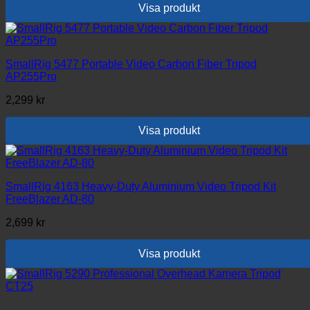
Visa produkt
SmallRig 5477 Portable Video Carbon Fiber Tripod
AP255Pro
2,299
kr
Visa produkt
SmallRig 4163 Heavy-Duty Aluminium Video Tripod Kit
FreeBlazer AD-80
2,699
kr
Visa produkt