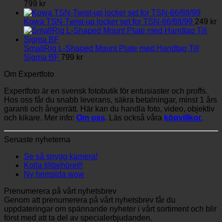
799
kr
Kowa TSN-Twist-up locker set for TSN-66/88/99
249
kr
SmallRig L-Shaped Mount Plate med Handtag Till
Sigma BF
799
kr
Om Expertfoto
Expertfoto är en svensk fotobutik för entusiaster och proffs.
Hos oss får du snabb leverans, säkra betalningar, minst 1 års
garanti och ångerrätt. Här kan du handla foto, video, objektiv
och kikare. Mer info:
Om oss
. Läs också våra
köpvillkor.
Senaste nyheterna
Se så snygg kamera!
Kolla tillbehöret!!
Ny hemsida wow
Prenumerera på vårt nyhetsbrev
Genom att prenumerera på vårt nyhetsbrev får du
uppdateringar om spännande nyheter i vårt sortiment och blir
först med att ta del av specialerbjudanden.