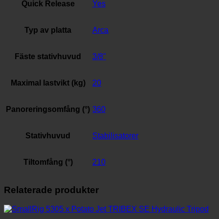
Quick Release
Yes
Typ av platta
Arca
Fäste stativhuvud
3/8"
Maximal lastvikt (kg)
20
Panoreringsomfång (°)
360
Stativhuvud
Stabilisatorer
Tiltomfång (°)
210
Relaterade produkter