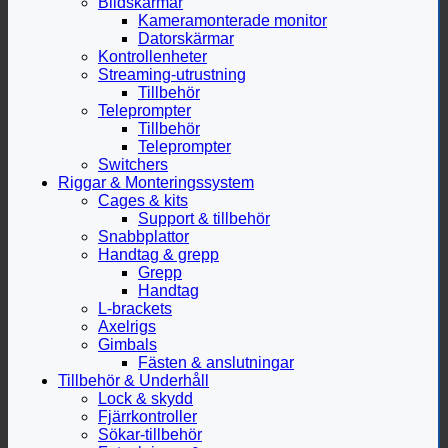
Bildskärmar
Kameramonterade monitor
Datorskärmar
Kontrollenheter
Streaming-utrustning
Tillbehör
Teleprompter
Tillbehör
Teleprompter
Switchers
Riggar & Monteringssystem
Cages & kits
Support & tillbehör
Snabbplattor
Handtag & grepp
Grepp
Handtag
L-brackets
Axelrigs
Gimbals
Fästen & anslutningar
Tillbehör & Underhåll
Lock & skydd
Fjärrkontroller
Sökar-tillbehör