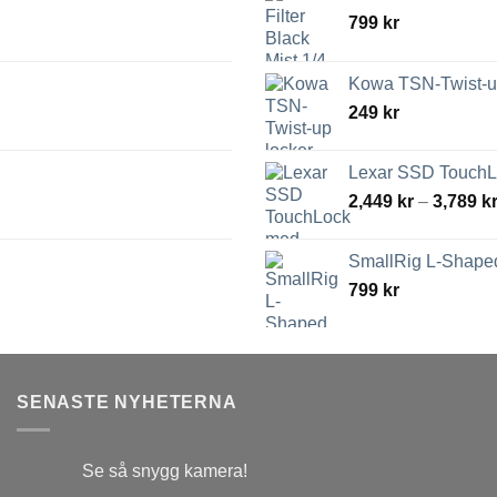
799
kr
Kowa TSN-Twist-up
249
kr
Lexar SSD TouchLo
2,449
kr
–
3,789
k
SmallRig L-Shaped
799
kr
SENASTE NYHETERNA
Se så snygg kamera!