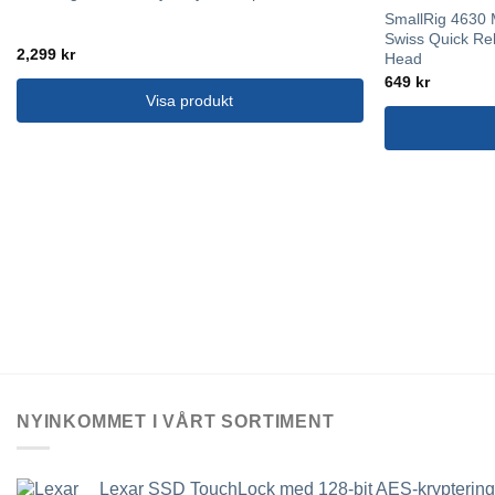
SmallRig 4630 
Swiss Quick Re
2,299
kr
Head
649
kr
Visa produkt
NYINKOMMET I VÅRT SORTIMENT
Lexar SSD TouchLock med 128-bit AES-kryptering