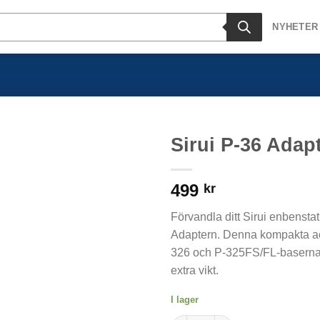
NYHETER
Sirui P-36 Adap
499
kr
Förvandla ditt Sirui enbenstati
Adaptern. Denna kompakta acc
326 och P-325FS/FL-baserna, o
extra vikt.
I lager