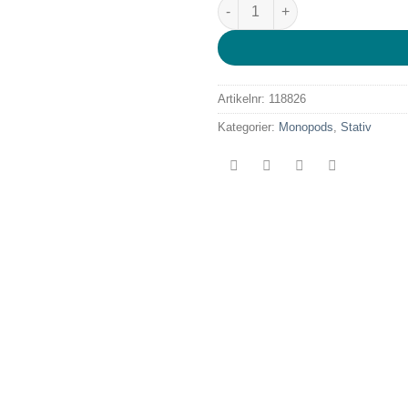
Sirui P-36 Adapter for Monopo
Artikelnr:
118826
Kategorier:
Monopods
,
Stativ