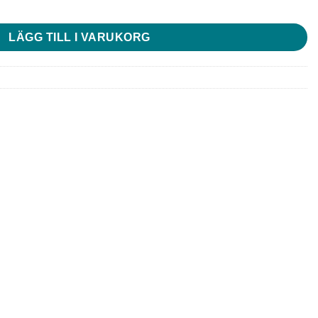
d/feet mängd
LÄGG TILL I VARUKORG