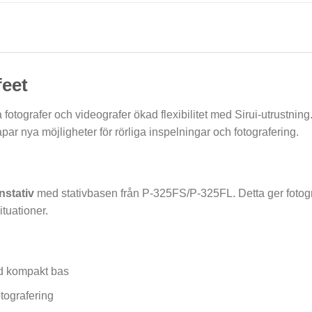
feet
fotografer och videografer ökad flexibilitet med Sirui-utrustnin
r nya möjligheter för rörliga inspelningar och fotografering.
nstativ
med stativbasen från P-325FS/P-325FL. Detta ger fotograf
tuationer.
d kompakt bas
otografering