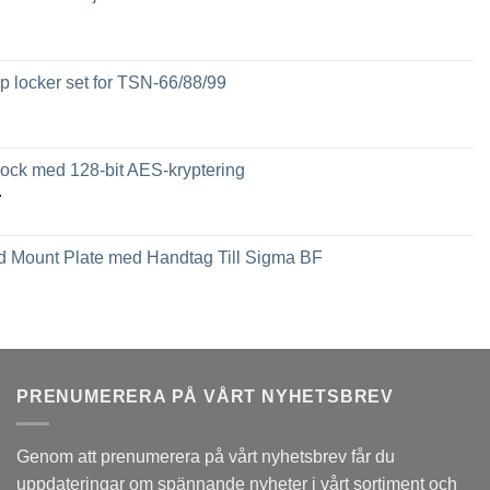
 locker set for TSN-66/88/99
ck med 128-bit AES-kryptering
Prisintervall:
r
2,449 kr
till
 Mount Plate med Handtag Till Sigma BF
3,789 kr
PRENUMERERA PÅ VÅRT NYHETSBREV
Genom att prenumerera på vårt nyhetsbrev får du
uppdateringar om spännande nyheter i vårt sortiment och