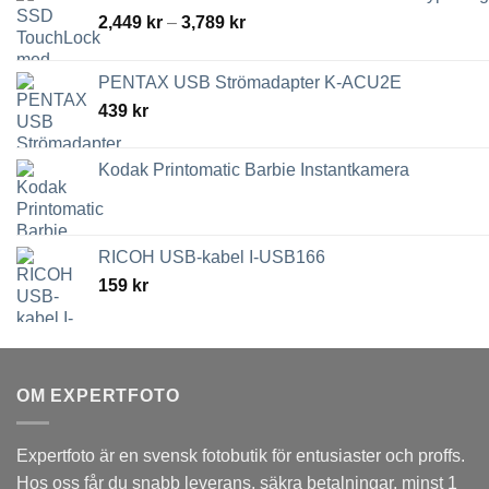
Prisintervall:
2,449
kr
–
3,789
kr
2,449 kr
till
PENTAX USB Strömadapter K-ACU2E
3,789 kr
439
kr
Kodak Printomatic Barbie Instantkamera
RICOH USB-kabel I-USB166
159
kr
OM EXPERTFOTO
Expertfoto är en svensk fotobutik för entusiaster och proffs.
Hos oss får du snabb leverans, säkra betalningar, minst 1