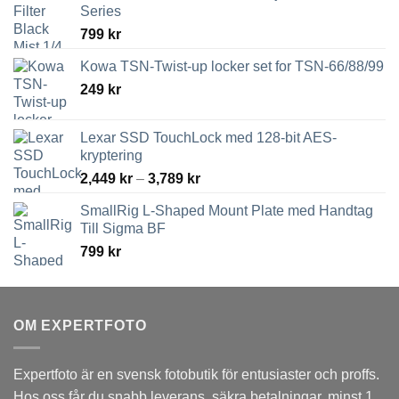
Series
799
kr
Kowa TSN-Twist-up locker set for TSN-66/88/99
249
kr
Lexar SSD TouchLock med 128-bit AES-
kryptering
Prisintervall:
2,449
kr
–
3,789
kr
2,449 kr
SmallRig L-Shaped Mount Plate med Handtag
till
Till Sigma BF
3,789 kr
799
kr
OM EXPERTFOTO
Expertfoto är en svensk fotobutik för entusiaster och proffs.
Hos oss får du snabb leverans, säkra betalningar, minst 1