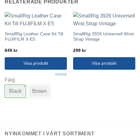
RELATERADE PRODUKTER
SmallRig Leather Case Kit Till
SmallRig 3926 Universell Wrist
FUJIFILM X-E5
Strap Vintage
649
kr
299
kr
Visa produkt
Visa produkt
Den
RENSA
här
Färg
produkten
Black
Brown
har
flera
varianter.
De
olika
alternativen
kan
NYINKOMMET I VÅRT SORTIMENT
väljas