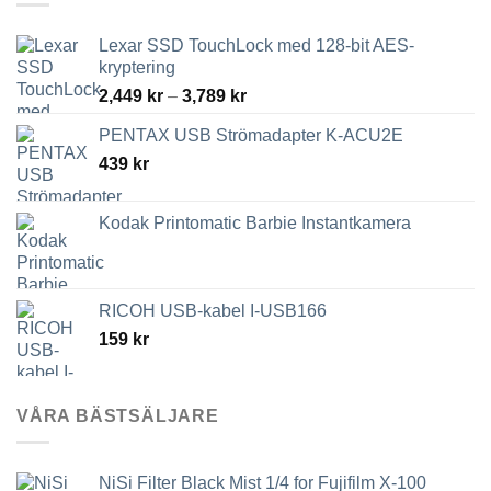
på
produktsidan
Lexar SSD TouchLock med 128-bit AES-
kryptering
Prisintervall:
2,449
kr
–
3,789
kr
2,449 kr
PENTAX USB Strömadapter K-ACU2E
till
439
kr
3,789 kr
Kodak Printomatic Barbie Instantkamera
RICOH USB-kabel I-USB166
159
kr
VÅRA BÄSTSÄLJARE
NiSi Filter Black Mist 1/4 for Fujifilm X-100