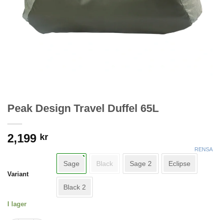
Peak Design Travel Duffel 65L
2,199
kr
RENSA
Sage
Black
Sage 2
Eclipse
Variant
Black 2
I lager