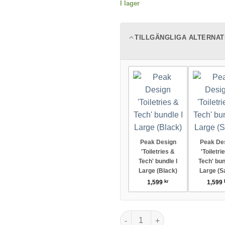
I lager
TILLGÄNGLIGA ALTERNAT
Peak Design
Peak De
'Toiletries &
'Toiletri
Tech' bundle I
Tech' bun
Large (Black)
Large (S
1,599
kr
1,599
Peak Design 'Toiletries & Tech