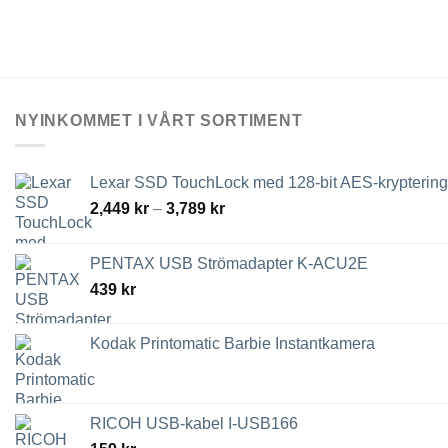
NYINKOMMET I VÅRT SORTIMENT
Lexar SSD TouchLock med 128-bit AES-kryptering
Prisintervall:
2,449
kr
–
3,789
kr
2,449 kr
till
PENTAX USB Strömadapter K-ACU2E
3,789 kr
439
kr
Kodak Printomatic Barbie Instantkamera
RICOH USB-kabel I-USB166