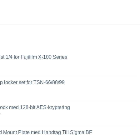
ist 1/4 for Fujifilm X-100 Series
 locker set for TSN-66/88/99
ck med 128-bit AES-kryptering
Prisintervall:
r
2,449 kr
till
 Mount Plate med Handtag Till Sigma BF
3,789 kr