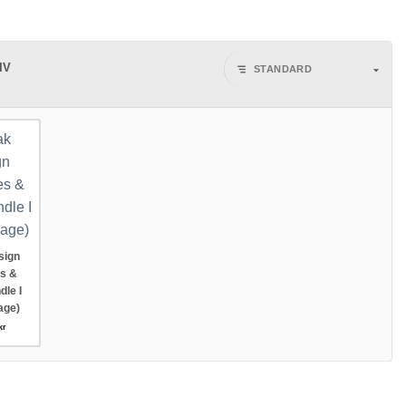
IV
sign
es &
dle I
age)
kr
' bundle I Large (Coyote) mängd