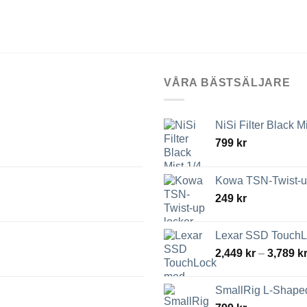
VÅRA BÄSTSÄLJARE
NiSi Filter Black M
799
kr
Kowa TSN-Twist-up
249
kr
Lexar SSD TouchLo
2,449
kr
–
3,789
k
SmallRig L-Shaped