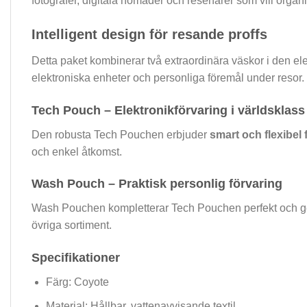
fotografer, digitala nomader och resenärer som vill organi
Intelligent design för resande proffs
Detta paket kombinerar två extraordinära väskor i den e
elektroniska enheter och personliga föremål under resor.
Tech Pouch – Elektronikförvaring i världsklass
Den robusta Tech Pouchen erbjuder
smart och flexibel 
och enkel åtkomst.
Wash Pouch – Praktisk personlig förvaring
Wash Pouchen kompletterar Tech Pouchen perfekt och ger
övriga sortiment.
Specifikationer
Färg: Coyote
Material: Hållbar, vattenavvisande textil