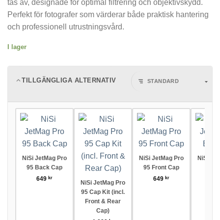
tas av, designade för optimal filtrering och objektivskydd.
Perfekt för fotografer som värderar både praktisk hantering
och professionell utrustningsvård.
I lager
TILLGÄNGLIGA ALTERNATIV
NiSi JetMag Pro
NiSi JetMag Pro
NiSi Je
95 Back Cap
95 Front Cap
Back
649
kr
649
kr
45
NiSi JetMag Pro
95 Cap Kit (incl.
Front & Rear
Cap)