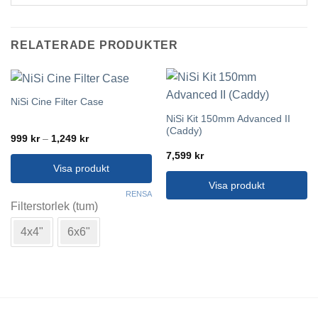
RELATERADE PRODUKTER
NiSi Cine Filter Case
NiSi Kit 150mm Advanced II
(Caddy)
Prisintervall:
999
kr
–
1,249
kr
999 kr
7,599
kr
till
1,249 kr
Visa produkt
Visa produkt
Den
RENSA
här
Filterstorlek (tum)
produkten
4x4"
6x6"
har
flera
varianter.
De
olika
alternativen