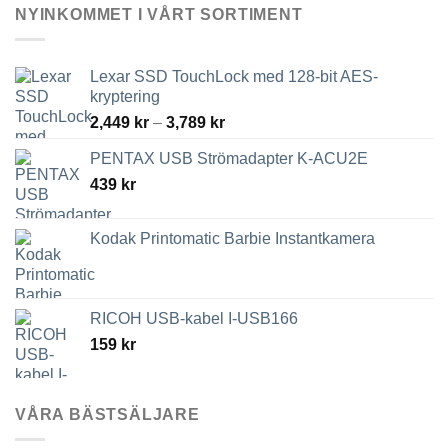
kan
NYINKOMMET I VÅRT SORTIMENT
väljas
på
produktsidan
Lexar SSD TouchLock med 128-bit AES-
kryptering
Prisintervall:
2,449
kr
–
3,789
kr
2,449 kr
PENTAX USB Strömadapter K-ACU2E
till
439
kr
3,789 kr
Kodak Printomatic Barbie Instantkamera
RICOH USB-kabel I-USB166
159
kr
VÅRA BÄSTSÄLJARE