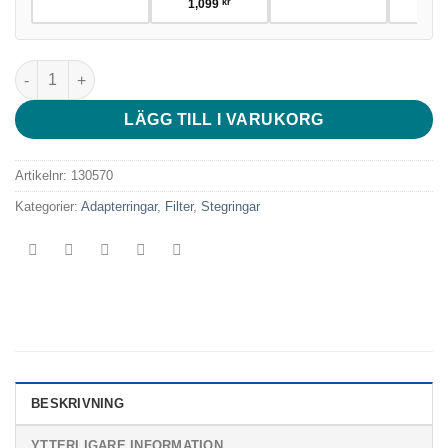
1,099
kr
NiSi JetMag Pro Cap Kit (incl. Front & Rear Cap) mängd
LÄGG TILL I VARUKORG
Artikelnr:
130570
Kategorier:
Adapterringar
,
Filter
,
Stegringar
BESKRIVNING
YTTERLIGARE INFORMATION