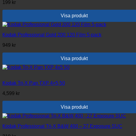
199
kr
Visa produkt
Kodak Professional Gold 200 120 Film 5-pack
949
kr
Visa produkt
Kodak Tri-X Pan TXP 4×5 50
4,599
kr
Visa produkt
Kodak Professional Tri-X B&W 400 – 27 Exposure SUC