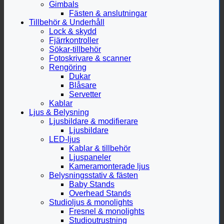
Gimbals
Fästen & anslutningar
Tillbehör & Underhåll
Lock & skydd
Fjärrkontroller
Sökar-tillbehör
Fotoskrivare & scanner
Rengöring
Dukar
Blåsare
Servetter
Kablar
Ljus & Belysning
Ljusbildare & modifierare
Ljusbildare
LED-ljus
Kablar & tillbehör
Ljuspaneler
Kameramonterade ljus
Belysningsstativ & fästen
Baby Stands
Overhead Stands
Studioljus & monolights
Fresnel & monolights
Studioutrustning