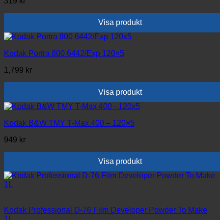
319
kr
Visa produkt
Kodak Portra 800 6442/Exp 120×5
1,799
kr
Visa produkt
Kodak B&W TMY T-Max 400 – 120×5
949
kr
Visa produkt
Kodak Professional D-76 Film Developer Powder To Make
1L