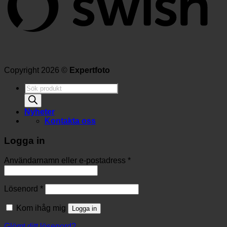
Copyright 2026 ©
Expertfoto
Produktsökning
Nyheter
Kontakta oss
Logga in
Användarnamn eller e-postadress
*
Lösenord
*
Kom ihåg mig
Logga in
Glömt ditt lösenord?