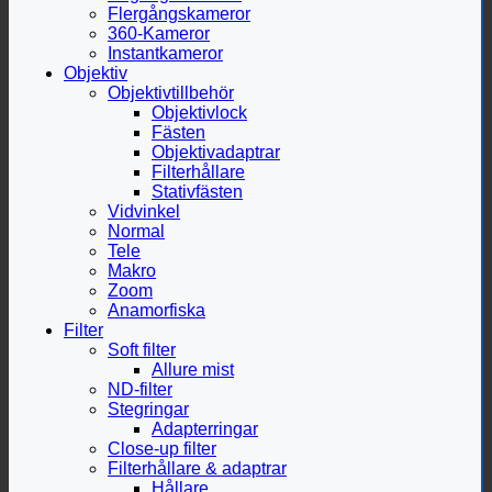
Flergångskameror
360-Kameror
Instantkameror
Objektiv
Objektivtillbehör
Objektivlock
Fästen
Objektivadaptrar
Filterhållare
Stativfästen
Vidvinkel
Normal
Tele
Makro
Zoom
Anamorfiska
Filter
Soft filter
Allure mist
ND-filter
Stegringar
Adapterringar
Close-up filter
Filterhållare & adaptrar
Hållare