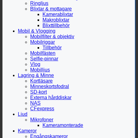
Ringljus
Blixtar & mottagare
Kamerablixtar
Makroblixtar
Blixttillbehör
Mobil & Vlogging
Mobilfilter & objektiv
Mobilriggar
Tillbehör
Mobilfästen
Selfie-pinnar
Vlog
Mobilljus
Lagring & Minne
Kortläsare
Minneskortsfodral
SD-kort
Externa hårddiskar
NAS
CFexpress
Ljud
Mikrofoner
Kameramonterade
Kameror
Engångskameror