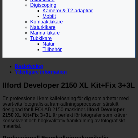
Digiscoping
Kameror & T2-adaptrar
Mobilt
Kompaktkikare
Naturkikare
Marina kikare
Tubkikare
Natur
Tillbehör
Beskrivning
Ytterligare information
Ilford Developer 2150 XL Kit+Fix 3+3L
En professionell kemikalielösning för dig som arbetar med
svart-vita fotografiska framkallningsprocesser, särskilt
designad för ILFOLAB 2150-maskiner.
Ilford Developer
2150 XL Kit+Fix 3+3L
är perfekt för fotografer som kräver
konsekvent och högkvalitativ framkallning av fotografiskt
material.
Professionell Framkallningskemikalie