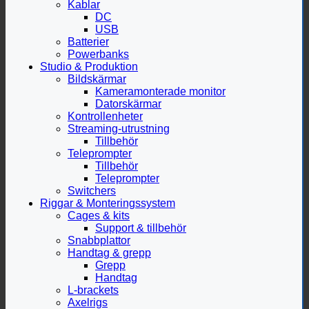
Kablar
DC
USB
Batterier
Powerbanks
Studio & Produktion
Bildskärmar
Kameramonterade monitor
Datorskärmar
Kontrollenheter
Streaming-utrustning
Tillbehör
Teleprompter
Tillbehör
Teleprompter
Switchers
Riggar & Monteringssystem
Cages & kits
Support & tillbehör
Snabbplattor
Handtag & grepp
Grepp
Handtag
L-brackets
Axelrigs