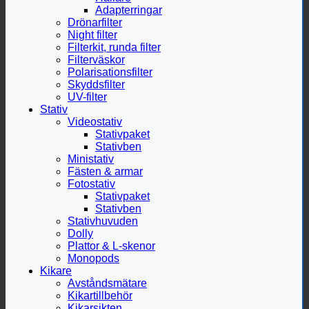
Adapterringar
Drönarfilter
Night filter
Filterkit, runda filter
Filterväskor
Polarisationsfilter
Skyddsfilter
UV-filter
Stativ
Videostativ
Stativpaket
Stativben
Ministativ
Fästen & armar
Fotostativ
Stativpaket
Stativben
Stativhuvuden
Dolly
Plattor & L-skenor
Monopods
Kikare
Avståndsmätare
Kikartillbehör
Kikarsikten