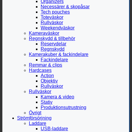
Organizers
Necessärer & skopåsar
Tech pouches
Toteväskor
Rullväskor
Weekendväskor
Kameraväskor
Regnskydd & tillbehör
Reservdelar
Regnskydd
Kamerakuber & fackindelare
Fackindelare
Remmar & clips
Hardcases
Action
Objektiv
Rullväskor
Rullväskor
Kamera & video
Stativ
Produktionsutrustning
Övrigt
Strömförsörjning
Laddare
USB-laddare