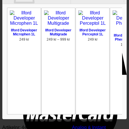
Inga produkter i varukorgen.
Gå tillbaka till butiken
Ilford Developer
Ilford Developer
Ilford Developer
Microphen 1L
Multigrade
Perceptol 1L
Ilford De
Prisintervall:
249
kr
249
kr
–
999
kr
249
kr
Phenisol 
249 kr
1,09
till
999 kr
Artikelnr:
4421992182
Kategorier:
Analog & Instant
,