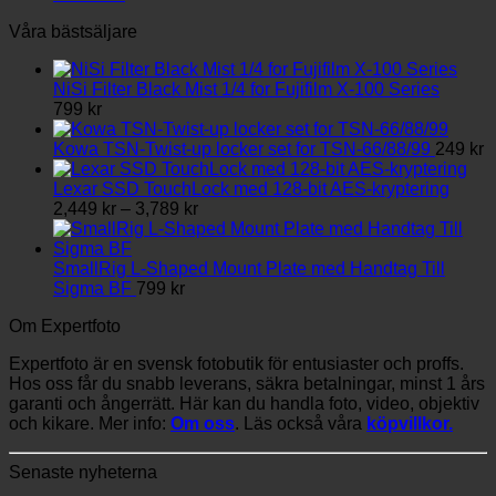
Våra bästsäljare
NiSi Filter Black Mist 1/4 for Fujifilm X-100 Series
799
kr
Kowa TSN-Twist-up locker set for TSN-66/88/99
249
kr
Lexar SSD TouchLock med 128-bit AES-kryptering
Prisintervall:
2,449
kr
–
3,789
kr
2,449 kr
till
3,789 kr
SmallRig L-Shaped Mount Plate med Handtag Till
Sigma BF
799
kr
Om Expertfoto
Expertfoto är en svensk fotobutik för entusiaster och proffs.
Hos oss får du snabb leverans, säkra betalningar, minst 1 års
garanti och ångerrätt. Här kan du handla foto, video, objektiv
och kikare. Mer info:
Om oss
. Läs också våra
köpvillkor.
Senaste nyheterna