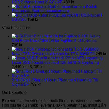
till
väljas
USB Strömadapter K-ACU2E
439
kr
3,789 kr
på
Kodak
produktsidan
Printomatic Barbie Instantkamera
RICOH USB-kabel I-
USB166
159
kr
Våra bästsäljare
NiSi Filter Black Mist 1/4 for Fujifilm X-100 Series
799
kr
Kowa TSN-Twist-up locker set for TSN-66/88/99
249
kr
Lexar SSD TouchLock med 128-bit AES-kryptering
Prisintervall:
2,449
kr
–
3,789
kr
2,449 kr
till
3,789 kr
SmallRig L-Shaped Mount Plate med Handtag Till
Sigma BF
799
kr
Om Expertfoto
Expertfoto är en svensk fotobutik för entusiaster och proffs.
Hos oss får du snabb leverans, säkra betalningar, minst 1 års