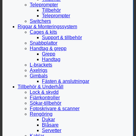
Teleprompter
Tillbehör
Teleprompter
Switchers
Riggar & Monteringssystem
Cages & kits
Support & tillbehör
Snabbplattor
Handtag & grepp
Grepp
Handtag
L-brackets
Axelrigs
Gimbals
Fästen & anslutningar
Tillbehör & Underhåll
Lock & skydd
Fjärrkontroller
Sökar-tillbehör
Fotoskrivare & scanner
Rengöring
Dukar
Blåsare
Servetter
Kablar