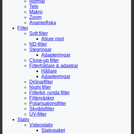
Normal
Tele
Makro
Zoom
Anamorfiska
Filter
Soft filter
Allure mist
ND-filter
Stegringar
Adapterringar
Close-up filter
Filterhållare & adaptrar
Hållare
Adapterringar
Drönarfilter
Night filter
Filterkit, runda filter
Filterväskor
Polarisationsfilter
Skyddsfilter
UV-filter
Stativ
Videostativ
Stativpaket