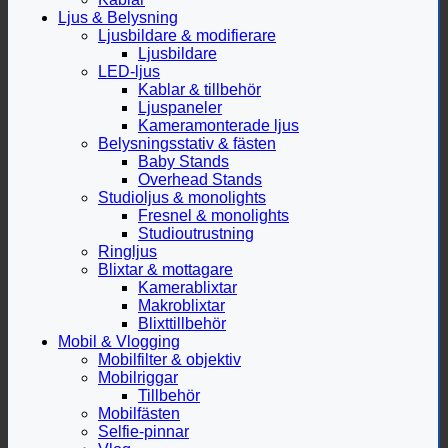
Ljus & Belysning
Ljusbildare & modifierare
Ljusbildare
LED-ljus
Kablar & tillbehör
Ljuspaneler
Kameramonterade ljus
Belysningsstativ & fästen
Baby Stands
Overhead Stands
Studioljus & monolights
Fresnel & monolights
Studioutrustning
Ringljus
Blixtar & mottagare
Kamerablixtar
Makroblixtar
Blixttillbehör
Mobil & Vlogging
Mobilfilter & objektiv
Mobilriggar
Tillbehör
Mobilfästen
Selfie-pinnar