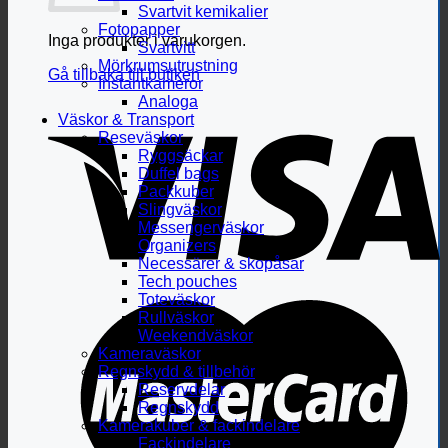
Svartvit kemikalier
Fotopapper
Inga produkter i varukorgen.
Svartvitt
Mörkrumsutrustning
Gå tillbaka till butiken
Instantkameror
Analoga
Väskor & Transport
Reseväskor
Ryggsäckar
Duffel bags
Packkuber
Slingväskor
Messengerväskor
Organizers
Necessärer & skopåsar
Tech pouches
Toteväskor
Rullväskor
Weekendväskor
Kameraväskor
Regnskydd & tillbehör
Reservdelar
Regnskydd
Kamerakuber & fackindelare
Fackindelare