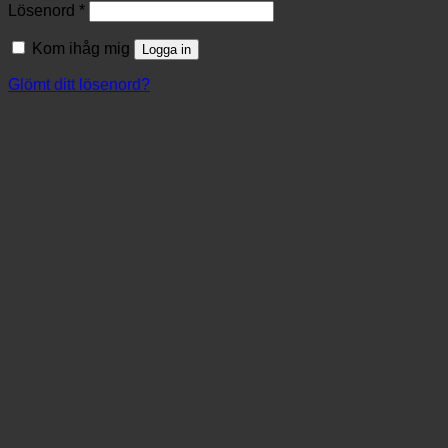
Lösenord
*
Kom ihåg mig
Logga in
Glömt ditt lösenord?