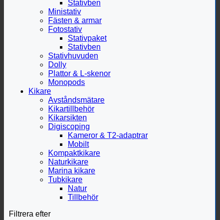
Stativben
Ministativ
Fästen & armar
Fotostativ
Stativpaket
Stativben
Stativhuvuden
Dolly
Plattor & L-skenor
Monopods
Kikare
Avståndsmätare
Kikartillbehör
Kikarsikten
Digiscoping
Kameror & T2-adaptrar
Mobilt
Kompaktkikare
Naturkikare
Marina kikare
Tubkikare
Natur
Tillbehör
Filtrera efter