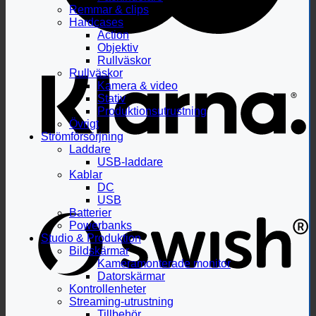
Remmar & clips
Hardcases
Action
Objektiv
Rullväskor
Rullväskor
Kamera & video
Stativ
Produktionsutrustning
Övrigt
Strömförsörjning
Laddare
USB-laddare
Kablar
DC
USB
Batterier
Powerbanks
Studio & Produktion
Bildskärmar
Kameramonterade monitor
Datorskärmar
Kontrollenheter
Streaming-utrustning
Tillbehör