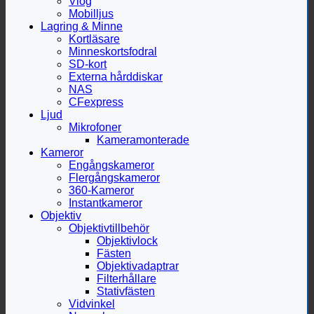
Vlog
Mobilljus
Lagring & Minne
Kortläsare
Minneskortsfodral
SD-kort
Externa hårddiskar
NAS
CFexpress
Ljud
Mikrofoner
Kameramonterade
Kameror
Engångskameror
Flergångskameror
360-Kameror
Instantkameror
Objektiv
Objektivtillbehör
Objektivlock
Fästen
Objektivadaptrar
Filterhållare
Stativfästen
Vidvinkel