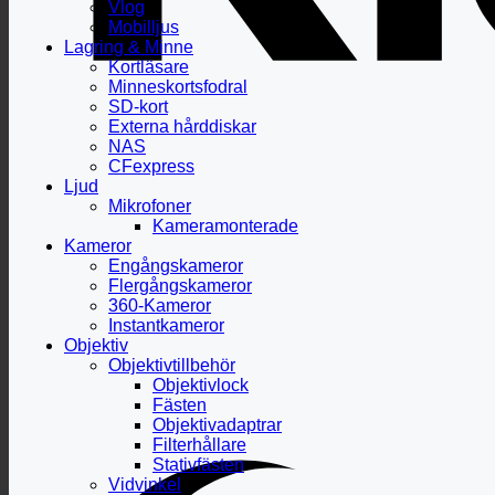
Vlog
Mobilljus
Lagring & Minne
Kortläsare
Minneskortsfodral
SD-kort
Externa hårddiskar
NAS
CFexpress
Ljud
Mikrofoner
Kameramonterade
Kameror
Engångskameror
Flergångskameror
360-Kameror
Instantkameror
Objektiv
Objektivtillbehör
Objektivlock
Fästen
Objektivadaptrar
Filterhållare
Stativfästen
Vidvinkel