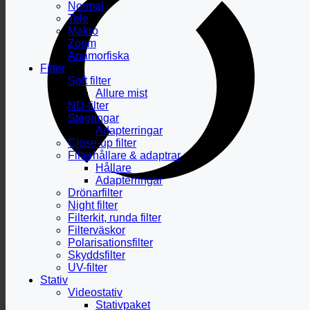
Normal
Tele
Makro
Zoom
Anamorfiska
Filter
Soft filter
Allure mist
ND-filter
Stegringar
Adapterringar
Close-up filter
Filterhållare & adaptrar
Hållare
Adapterringar
Drönarfilter
Night filter
Filterkit, runda filter
Filterväskor
Polarisationsfilter
Skyddsfilter
UV-filter
Stativ
Videostativ
Stativpaket