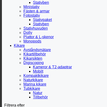
Stativben
Ministativ
Fästen & armar
Fotostativ
Stativpaket
Stativben
Stativhuvuden
Dolly
Plattor & L-skenor
Monopods
Kikare
Avståndsmätare
Kikartillbehör
Kikarsikten
Digiscoping
Kameror & T2-adaptrar
Mobilt
Kompaktkikare
Naturkikare
Marina kikare
Tubkikare
Natur
Tillbehör
Filtrera efter