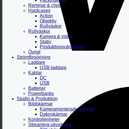
Fackindelare
Remmar & clips
Hardcases
Action
Objektiv
Rullväskor
Rullväskor
Kamera & video
Stativ
Produktionsutrustning
Övrigt
Strömförsörjning
Laddare
USB-laddare
Kablar
DC
USB
Batterier
Powerbanks
Studio & Produktion
Bildskärmar
Kameramonterade monitor
Datorskärmar
Kontrollenheter
Streaming-utrustning