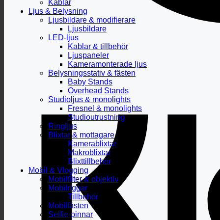
Kablar
Ljus & Belysning
Ljusbildare & modifierare
Ljusbildare
LED-ljus
Kablar & tillbehör
Ljuspaneler
Kameramonterade ljus
Belysningsstativ & fästen
Baby Stands
Overhead Stands
Studioljus & monolights
Fresnel & monolights
Studioutrustning
Ringljus
Blixtar & mottagare
Kamerablixtar
Makroblixtar
Blixttillbehör
Mobil & Vlogging
Mobilfilter & objektiv
Mobilriggar
Tillbehör
Mobilfästen
Selfie-pinnar