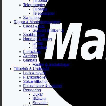
Tillbehör
Teleprompter
Tillbehör
Teleprompter
Switchers
Riggar & Monteringssystem
Cages & kits
Support & tillbehör
Snabbplattor
Handtag & grepp
Grepp
Handtag
L-brackets
Axelrigs
Gimbals
Fästen & anslutningar
Tillbehör & Underhåll
Lock & skydd
Fjärrkontroller
Sökar-tillbehör
Fotoskrivare & scanner
Rengöring
Dukar
Blåsare
Servetter