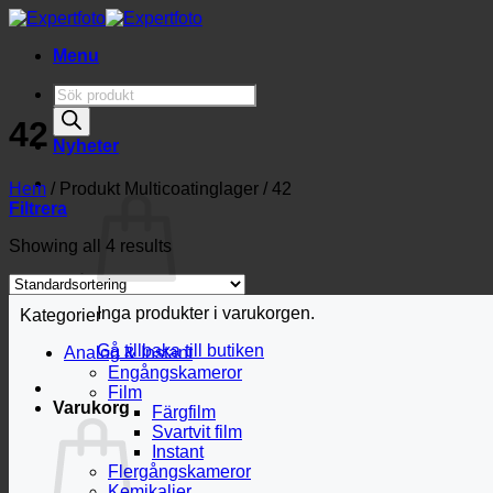
Skip
to
Menu
content
Produktsökning
42
Nyheter
Hem
/
Produkt Multicoatinglager
/
42
Filtrera
Showing all 4 results
Inga produkter i varukorgen.
Kategorier
Gå tillbaka till butiken
Analog & Instant
Engångskameror
Film
Varukorg
Färgfilm
Svartvit film
Instant
Flergångskameror
Kemikalier