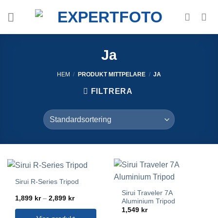
Skip
to
content
Ja
HEM
/
PRODUKT MITTPELARE
/
JA
FILTRERA
Sirui R-Series Tripod
Sirui Traveler 7A
Prisintervall:
1,899
kr
–
2,899
kr
Aluminium Tripod
1,899 kr
1,549
kr
till
2,899 kr