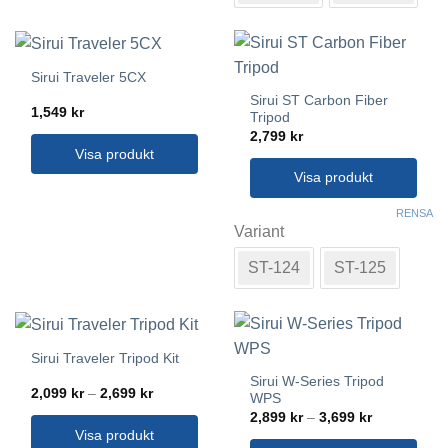
flera
varianter.
De
olika
Sirui Traveler 5CX
alternativen
Sirui ST Carbon Fiber
1,549
kr
kan
Tripod
2,799
kr
väljas
Visa produkt
på
Visa produkt
produktsidan
Den
RENSA
här
Variant
produkten
ST-124
ST-125
har
flera
varianter.
De
olika
Sirui Traveler Tripod Kit
alternativen
Sirui W-Series Tripod
Prisintervall:
2,099
kr
–
2,699
kr
kan
WPS
2,099 kr
Prisintervall
2,899
kr
–
3,699
kr
till
väljas
2,899 kr
2,699 kr
Visa produkt
på
till