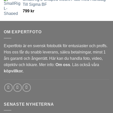
till
Till Sigma BF
3,789 kr
799
kr
OM EXPERTFOTO
Expertfoto är en svensk fotobutik för entusiaster och proffs.
Hos oss får du snabb leverans, säkra betalningar, minst 1
års garanti och ångerrätt. Här kan du handla foto, video,
objektiv och kikare. Mer info:
Om oss
. Läs också våra
köpvillkor.
SENASTE NYHETERNA