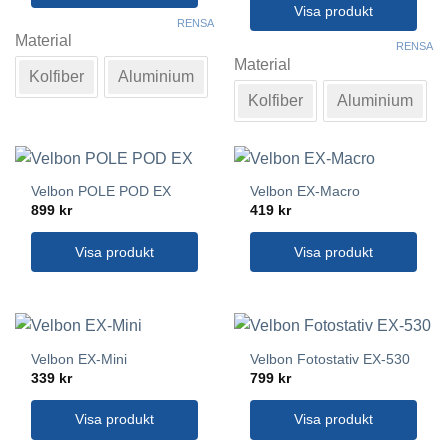
3,699 kr
Visa produkt
produktsidan
Den
RENSA
här
Material
Den
RENSA
produkten
här
Material
Kolfiber
Aluminium
har
produkten
Kolfiber
Aluminium
flera
har
varianter.
flera
De
varianter.
olika
De
alternativen
olika
Velbon POLE POD EX
Velbon EX-Macro
kan
alternativen
899
kr
419
kr
väljas
kan
på
Visa produkt
Visa produkt
väljas
produktsidan
på
produktsidan
Velbon EX-Mini
Velbon Fotostativ EX-530
339
kr
799
kr
Visa produkt
Visa produkt