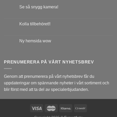
Se så snygg kamera!
Kolla tillbehöret!!
Ny hemsida wow
PRENUMERERA PÅ VÅRT NYHETSBREV
Genom att prenumerera på vårt nyhetsbrev får du
uppdateringar om spännande nyheter i vårt sortiment och
blir först med att ta del av specialerbjudanden.