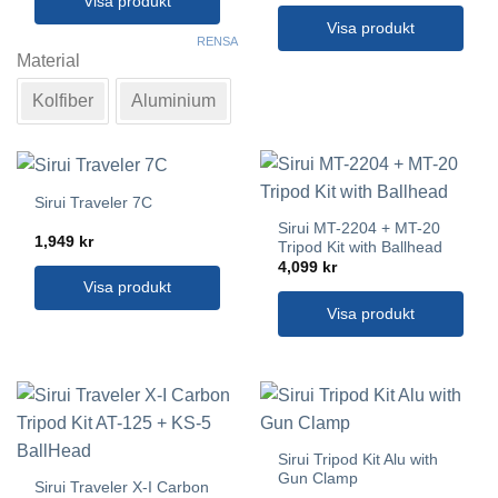
Visa produkt
Visa produkt
Den
RENSA
här
Material
produkten
Kolfiber
Aluminium
har
flera
varianter.
De
olika
Sirui Traveler 7C
alternativen
Sirui MT-2204 + MT-20
1,949
kr
kan
Tripod Kit with Ballhead
4,099
kr
väljas
Visa produkt
på
Visa produkt
produktsidan
Sirui Tripod Kit Alu with
Gun Clamp
Sirui Traveler X-I Carbon