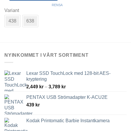
Den
RENSA
här
Variant
produkten
438
638
har
flera
varianter.
De
olika
alternativen
NYINKOMMET I VÅRT SORTIMENT
kan
väljas
på
Lexar SSD TouchLock med 128-bit AES-
produktsidan
kryptering
Prisintervall:
2,449
kr
–
3,789
kr
2,449 kr
PENTAX USB Strömadapter K-ACU2E
till
439
kr
3,789 kr
Kodak Printomatic Barbie Instantkamera