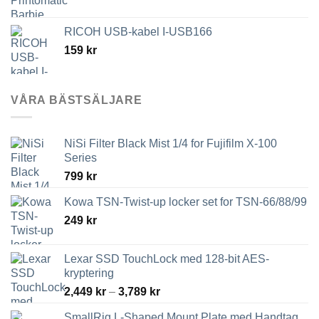
RICOH USB-kabel I-USB166
159
kr
VÅRA BÄSTSÄLJARE
NiSi Filter Black Mist 1/4 for Fujifilm X-100
Series
799
kr
Kowa TSN-Twist-up locker set for TSN-66/88/99
249
kr
Lexar SSD TouchLock med 128-bit AES-
kryptering
Prisintervall:
2,449
kr
–
3,789
kr
2,449 kr
SmallRig L-Shaped Mount Plate med Handtag