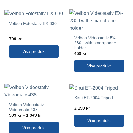
Velbon Fotostativ EX-630
Velbon Videostativ EX-
799
kr
230II with smartphone
holder
Visa produkt
459
kr
Visa produkt
Sirui ET-2004 Tripod
Velbon Videostativ
2,199
kr
Videomate 438
Prisintervall:
999
kr
–
1,349
kr
999 kr
Visa produkt
till
1,349 kr
Visa produkt