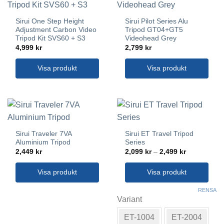
Sirui One Step Height
Sirui Pilot Series Alu
Adjustment Carbon Video
Tripod GT04+GT5
Tripod Kit SVS60 + S3
Videohead Grey
4,999
kr
2,799
kr
Visa produkt
Visa produkt
Sirui Traveler 7VA
Sirui ET Travel Tripod
Aluminium Tripod
Series
Prisintervall
2,449
kr
2,099
kr
–
2,499
kr
2,099 kr
till
2,499 kr
Visa produkt
Visa produkt
Den
RENSA
här
Variant
produkten
ET-1004
ET-2004
har