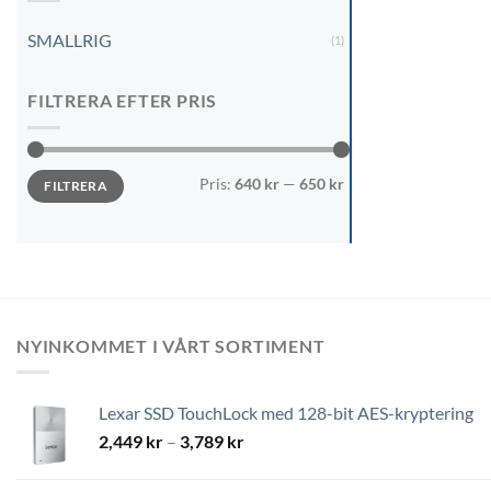
SMALLRIG
(1)
FILTRERA EFTER PRIS
Min
Max
Pris:
640 kr
—
650 kr
FILTRERA
pris
pris
NYINKOMMET I VÅRT SORTIMENT
Lexar SSD TouchLock med 128-bit AES-kryptering
Prisintervall:
2,449
kr
–
3,789
kr
2,449 kr
till