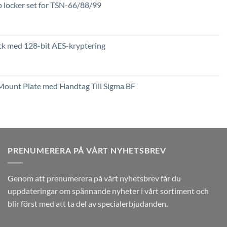
locker set for TSN-66/88/99
k med 128-bit AES-kryptering
Prisintervall:
2,449 kr
till
Mount Plate med Handtag Till Sigma BF
3,789 kr
PRENUMERERA PÅ VÅRT NYHETSBREV
Genom att prenumerera på vårt nyhetsbrev får du
uppdateringar om spännande nyheter i vårt sortiment och
blir först med att ta del av specialerbjudanden.