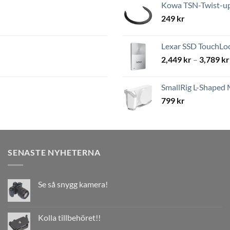
Kowa TSN-Twist-up 
249
kr
Lexar SSD TouchLoc
2,449
kr
–
3,789
kr
SmallRig L-Shaped 
799
kr
SENASTE NYHETERNA
Se så snygg kamera!
Kolla tillbehöret!!