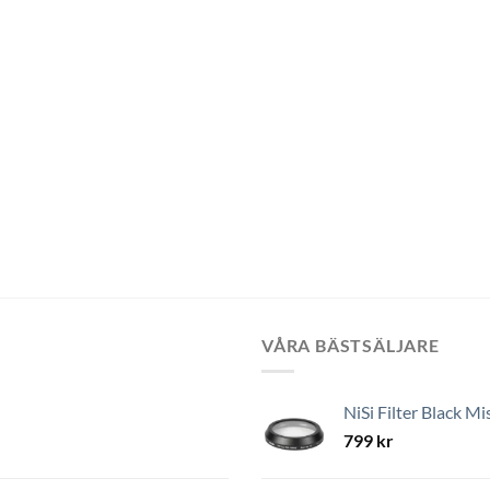
VÅRA BÄSTSÄLJARE
NiSi Filter Black Mi
799
kr