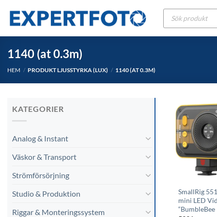
Skip
Produktsökning
to
content
1140 (at 0.3m)
HEM
/
PRODUKT LJUSSTYRKA (LUX)
/
1140 (AT 0.3M)
KATEGORIER
Analog & Instant
Väskor & Transport
Strömförsörjning
SmallRig 55
Studio & Produktion
mini LED Vid
“BumbleBee 
Riggar & Monteringssystem