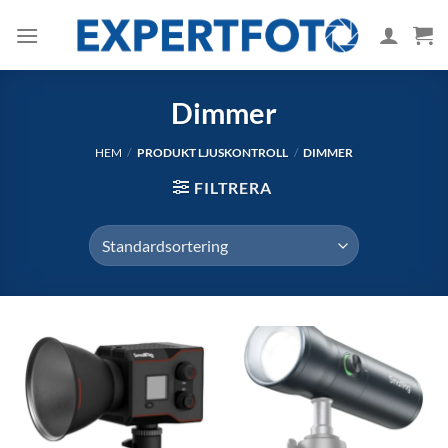
Skip
to
content
Dimmer
HEM
/
PRODUKT LJUSKONTROLL
/
DIMMER
FILTRERA