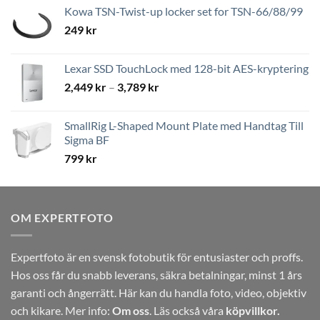
Kowa TSN-Twist-up locker set for TSN-66/88/99
249
kr
Lexar SSD TouchLock med 128-bit AES-kryptering
Prisintervall:
2,449
kr
–
3,789
kr
2,449 kr
till
SmallRig L-Shaped Mount Plate med Handtag Till
3,789 kr
Sigma BF
799
kr
OM EXPERTFOTO
Expertfoto är en svensk fotobutik för entusiaster och proffs.
Hos oss får du snabb leverans, säkra betalningar, minst 1 års
garanti och ångerrätt. Här kan du handla foto, video, objektiv
och kikare. Mer info:
Om oss
. Läs också våra
köpvillkor.