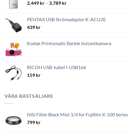
Prisintervall:
2,449
kr
–
3,789
kr
2,449 kr
till
PENTAX USB Strömadapter K-ACU2E
3,789 kr
439
kr
Kodak Printomatic Barbie Instantkamera
RICOH USB-kabel I-USB166
159
kr
VÅRA BÄSTSÄLJARE
NiSi Filter Black Mist 1/4 for Fujifilm X-100 Series
799
kr