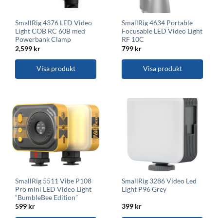
SmallRig 4376 LED Video
SmallRig 4634 Portable
Light COB RC 60B med
Focusable LED Video Light
Powerbank Clamp
RF 10C
2,599
kr
799
kr
Visa produkt
Visa produkt
SmallRig 5511 Vibe P108
SmallRig 3286 Video Led
Pro mini LED Video Light
Light P96 Grey
“BumbleBee Edition”
599
kr
399
kr