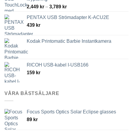
Prisintervall:
2,449
kr
–
3,789
kr
2,449 kr
PENTAX USB Strömadapter K-ACU2E
till
439
kr
3,789 kr
Kodak Printomatic Barbie Instantkamera
RICOH USB-kabel I-USB166
159
kr
VÅRA BÄSTSÄLJARE
Focus Sports Optics Solar Eclipse glasses
89
kr