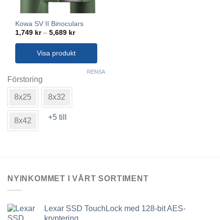
Kowa SV II Binoculars
Prisintervall:
1,749
kr
–
5,689
kr
1,749 kr
till
5,689 kr
Visa produkt
Den
RENSA
här
Förstoring
produkten
8x25
8x32
har
flera
+5 till
varianter.
8x42
De
olika
alternativen
kan
väljas
NYINKOMMET I VÅRT SORTIMENT
på
produktsidan
Lexar SSD TouchLock med 128-bit AES-
kryptering