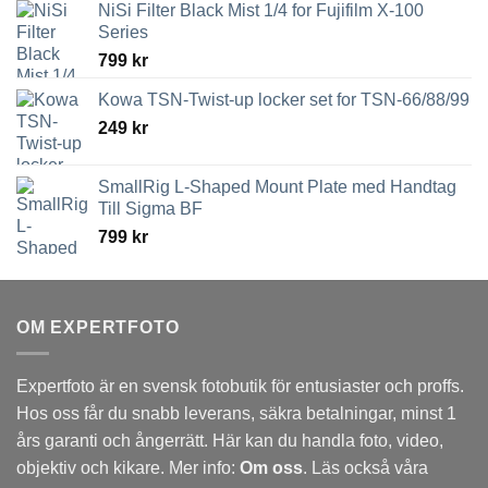
NiSi Filter Black Mist 1/4 for Fujifilm X-100
Series
799
kr
Kowa TSN-Twist-up locker set for TSN-66/88/99
249
kr
SmallRig L-Shaped Mount Plate med Handtag
Till Sigma BF
799
kr
OM EXPERTFOTO
Expertfoto är en svensk fotobutik för entusiaster och proffs.
Hos oss får du snabb leverans, säkra betalningar, minst 1
års garanti och ångerrätt. Här kan du handla foto, video,
objektiv och kikare. Mer info:
Om oss
. Läs också våra