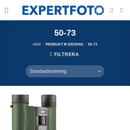
Skip
to
content
50-73
HEM
/
PRODUKT IP-DISTANS
/
50-73
FILTRERA