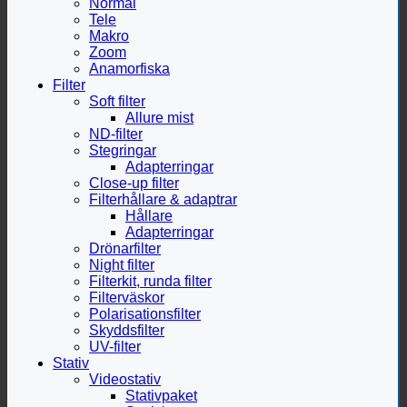
Normal
Tele
Makro
Zoom
Anamorfiska
Filter
Soft filter
Allure mist
ND-filter
Stegringar
Adapterringar
Close-up filter
Filterhållare & adaptrar
Hållare
Adapterringar
Drönarfilter
Night filter
Filterkit, runda filter
Filterväskor
Polarisationsfilter
Skyddsfilter
UV-filter
Stativ
Videostativ
Stativpaket