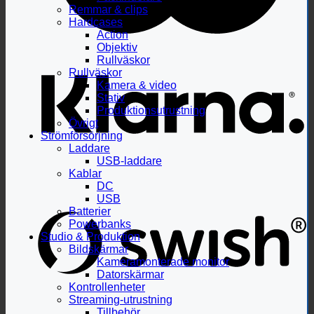
Remmar & clips
Hardcases
Action
Objektiv
Rullväskor
Rullväskor
Kamera & video
Stativ
Produktionsutrustning
Övrigt
Strömförsörjning
Laddare
USB-laddare
Kablar
DC
USB
Batterier
Powerbanks
Studio & Produktion
Bildskärmar
Kameramonterade monitor
Datorskärmar
Kontrollenheter
Streaming-utrustning
Tillbehör