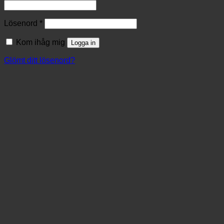
Lösenord
*
Kom ihåg mig
Logga in
Glömt ditt lösenord?