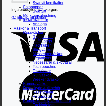
Svartvit kemikalier
Fotopapper
Inga produkter i varukorgen.
Svartvitt
Mörkrumsutrustning
Gå tillbaka till butiken
Instantkameror
Analoga
Väskor & Transport
Reseväskor
Ryggsäckar
Duffel bags
Packkuber
Slingväskor
Messengerväskor
Organizers
Necessärer & skopåsar
Tech pouches
Toteväskor
Rullväskor
Weekendväskor
Kameraväskor
Regnskydd & tillbehör
Reservdelar
Regnskydd
Kamerakuber & fackindelare
Fackindelare