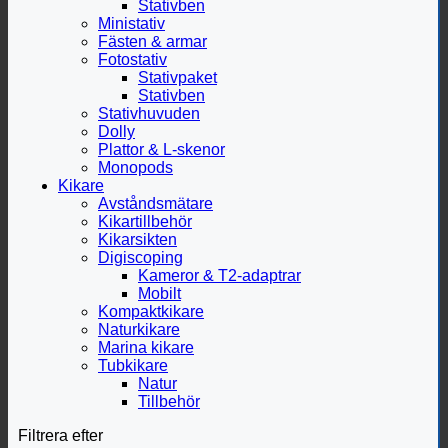
Stativben
Ministativ
Fästen & armar
Fotostativ
Stativpaket
Stativben
Stativhuvuden
Dolly
Plattor & L-skenor
Monopods
Kikare
Avståndsmätare
Kikartillbehör
Kikarsikten
Digiscoping
Kameror & T2-adaptrar
Mobilt
Kompaktkikare
Naturkikare
Marina kikare
Tubkikare
Natur
Tillbehör
Filtrera efter