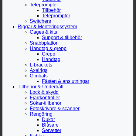
Teleprompter
Tillbehör
Teleprompter
Switchers
Riggar & Monteringssystem
Cages & kits
Support & tillbehör
Snabbplattor
Handtag & grepp
Grepp
Handtag
L-brackets
Axelrigs
Gimbals
Fästen & anslutningar
Tillbehör & Underhåll
Lock & skydd
Fjärrkontroller
Sökar-tillbehör
Fotoskrivare & scanner
Rengöring
Dukar
Blåsare
Servetter
Kablar