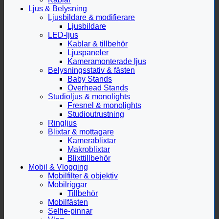
Ljus & Belysning
Ljusbildare & modifierare
Ljusbildare
LED-ljus
Kablar & tillbehör
Ljuspaneler
Kameramonterade ljus
Belysningsstativ & fästen
Baby Stands
Overhead Stands
Studioljus & monolights
Fresnel & monolights
Studioutrustning
Ringljus
Blixtar & mottagare
Kamerablixtar
Makroblixtar
Blixttillbehör
Mobil & Vlogging
Mobilfilter & objektiv
Mobilriggar
Tillbehör
Mobilfästen
Selfie-pinnar