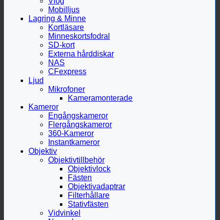
Vlog
Mobilljus
Lagring & Minne
Kortläsare
Minneskortsfodral
SD-kort
Externa hårddiskar
NAS
CFexpress
Ljud
Mikrofoner
Kameramonterade
Kameror
Engångskameror
Flergångskameror
360-Kameror
Instantkameror
Objektiv
Objektivtillbehör
Objektivlock
Fästen
Objektivadaptrar
Filterhållare
Stativfästen
Vidvinkel