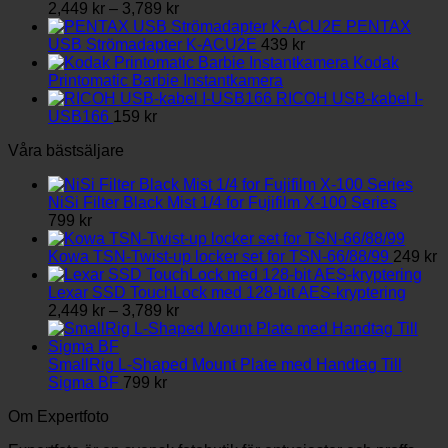
Prisintervall:
väljas
2,449
kr
–
3,789
kr
2,449 kr
på
PENTAX
till
produktsidan
USB Strömadapter K-ACU2E
439
kr
3,789 kr
Kodak
Printomatic Barbie Instantkamera
RICOH USB-kabel I-
USB166
159
kr
Våra bästsäljare
NiSi Filter Black Mist 1/4 for Fujifilm X-100 Series
799
kr
Kowa TSN-Twist-up locker set for TSN-66/88/99
249
kr
Lexar SSD TouchLock med 128-bit AES-kryptering
Prisintervall:
2,449
kr
–
3,789
kr
2,449 kr
till
3,789 kr
SmallRig L-Shaped Mount Plate med Handtag Till
Sigma BF
799
kr
Om Expertfoto