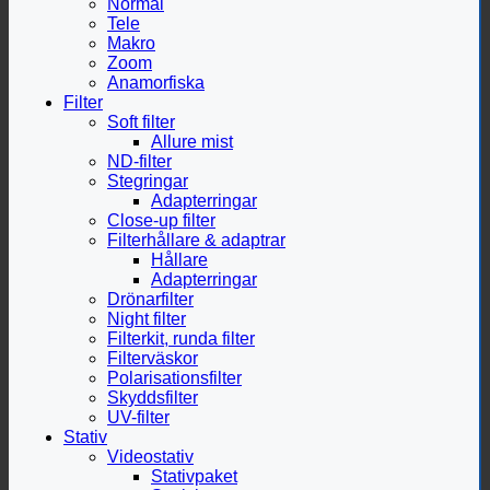
Normal
Tele
Makro
Zoom
Anamorfiska
Filter
Soft filter
Allure mist
ND-filter
Stegringar
Adapterringar
Close-up filter
Filterhållare & adaptrar
Hållare
Adapterringar
Drönarfilter
Night filter
Filterkit, runda filter
Filterväskor
Polarisationsfilter
Skyddsfilter
UV-filter
Stativ
Videostativ
Stativpaket