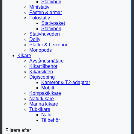
Stativben
Ministativ
Fästen & armar
Fotostativ
Stativpaket
Stativben
Stativhuvuden
Dolly
Plattor & L-skenor
Monopods
Kikare
Avståndsmätare
Kikartillbehör
Kikarsikten
Digiscoping
Kameror & T2-adaptrar
Mobilt
Kompaktkikare
Naturkikare
Marina kikare
Tubkikare
Natur
Tillbehör
Filtrera efter