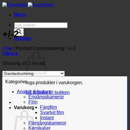
Skip
to
Menu
content
Produktsökning
+/-2
Nyheter
Hem
/
Produkt Dipotrijustering
/
+/-2
Filtrera
Showing all 3 results
Kategorier
Inga produkter i varukorgen.
Analog & Instant
Gå tillbaka till butiken
Engångskameror
Film
Färgfilm
Varukorg
Svartvit film
Instant
Flergångskameror
Kemikalier