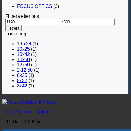
FOCUS OPTICS
(3)
Filtrera efter pris
Min
Max
pris
pris
Filtrera
Förstoring
1-6x24
(1)
10x25
(1)
10x42
(1)
10x50
(1)
12x50
(1)
2-12.50
(1)
8x25
(1)
8x32
(1)
8x42
(1)
Focus Outdoor II Kikare
Prisintervall:
1,199
kr
–
1,699
kr
1,199 kr