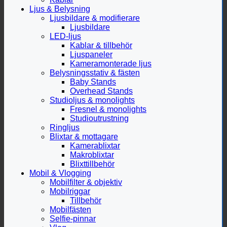
Ljus & Belysning
Ljusbildare & modifierare
Ljusbildare
LED-ljus
Kablar & tillbehör
Ljuspaneler
Kameramonterade ljus
Belysningsstativ & fästen
Baby Stands
Overhead Stands
Studioljus & monolights
Fresnel & monolights
Studioutrustning
Ringljus
Blixtar & mottagare
Kamerablixtar
Makroblixtar
Blixttillbehör
Mobil & Vlogging
Mobilfilter & objektiv
Mobilriggar
Tillbehör
Mobilfästen
Selfie-pinnar