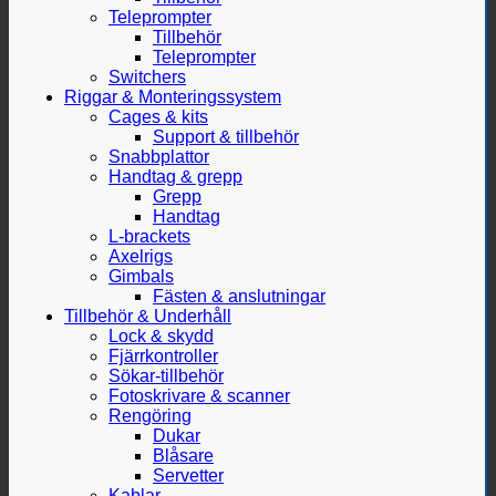
Teleprompter
Tillbehör
Teleprompter
Switchers
Riggar & Monteringssystem
Cages & kits
Support & tillbehör
Snabbplattor
Handtag & grepp
Grepp
Handtag
L-brackets
Axelrigs
Gimbals
Fästen & anslutningar
Tillbehör & Underhåll
Lock & skydd
Fjärrkontroller
Sökar-tillbehör
Fotoskrivare & scanner
Rengöring
Dukar
Blåsare
Servetter
Kablar