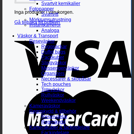
Svartvit kemikalier
Fotopapper
Inga produkter i varukorgen.
Svartvitt
Mörkrumsutrustning
Gå tillbaka till butiken
Instantkameror
Analoga
Väskor & Transport
Reseväskor
Ryggsäckar
Duffel bags
Packkuber
Slingväskor
Messengerväskor
Organizers
Necessärer & skopåsar
Tech pouches
Toteväskor
Rullväskor
Weekendväskor
Kameraväskor
Regnskydd & tillbehör
Reservdelar
Regnskydd
Kamerakuber & fackindelare
Fackindelare