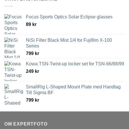
Focus Sports Optics Solar Eclipse glasses
89
kr
NiSi Filter Black Mist 1/4 for Fujifilm X-100
Series
799
kr
Kowa TSN-Twist-up locker set for TSN-66/88/99
249
kr
SmallRig L-Shaped Mount Plate med Handtag
Till Sigma BF
799
kr
OM EXPERTFOTO