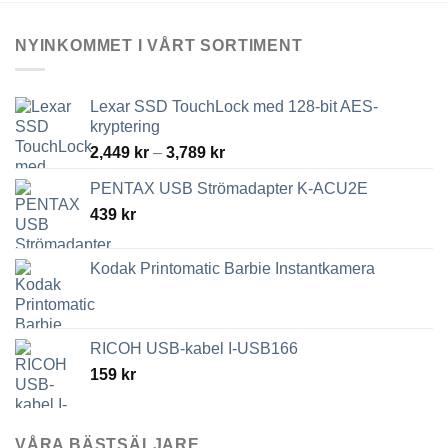
NYINKOMMET I VÅRT SORTIMENT
Lexar SSD TouchLock med 128-bit AES-
kryptering
Prisintervall:
2,449
kr
–
3,789
kr
2,449 kr
PENTAX USB Strömadapter K-ACU2E
till
439
kr
3,789 kr
Kodak Printomatic Barbie Instantkamera
RICOH USB-kabel I-USB166
159
kr
VÅRA BÄSTSÄLJARE