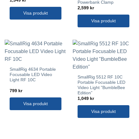
1,349
kr
Powerbank Clamp
2,599
kr
Visa produkt
Visa produkt
SmallRig 4634 Portable
Focusable LED Video
SmallRig 5512 RF 10C
Light RF 10C
Portable Focusable LED
Video Light ”BumbleBee
799
kr
Edition”
1,049
kr
Visa produkt
Visa produkt