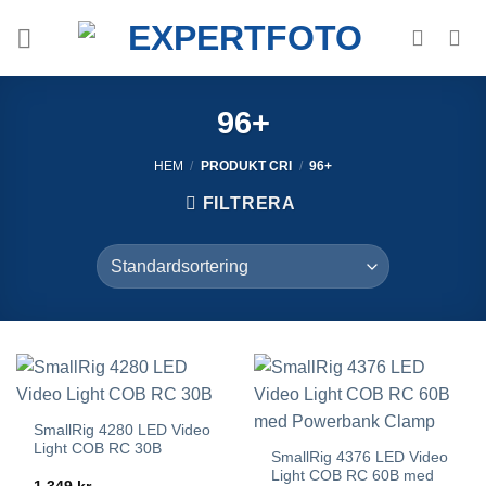
Skip
to
content
96+
HEM
/
PRODUKT CRI
/
96+
FILTRERA
SmallRig 4280 LED Video
Light COB RC 30B
SmallRig 4376 LED Video
Light COB RC 60B med