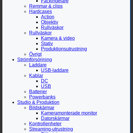
Fackindelare
Remmar & clips
Hardcases
Action
Objektiv
Rullväskor
Rullväskor
Kamera & video
Stativ
Produktionsutrustning
Övrigt
Strömförsörjning
Laddare
USB-laddare
Kablar
DC
USB
Batterier
Powerbanks
Studio & Produktion
Bildskärmar
Kameramonterade monitor
Datorskärmar
Kontrollenheter
Streaming-utrustning