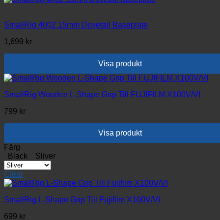
varianter.
De
olika
SmallRig 4002 15mm Dovetail Baseplate
alternativen
1,699
kr
kan
väljas
på
Visa produkt
produktsidan
SmallRig Wooden L-Shape Grip Till FUJIFILM X100V/VI
799
kr
Visa produkt
Den
Färg
här
Black
Sliver
produkten
har
Clear
flera
varianter.
De
SmallRig L-Shape Grip Till Fujifilm X100V/VI
olika
699
kr
alternativen