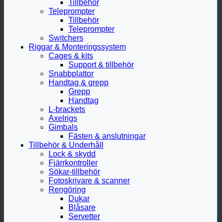
Tillbehör
Teleprompter
Tillbehör
Teleprompter
Switchers
Riggar & Monteringssystem
Cages & kits
Support & tillbehör
Snabbplattor
Handtag & grepp
Grepp
Handtag
L-brackets
Axelrigs
Gimbals
Fästen & anslutningar
Tillbehör & Underhåll
Lock & skydd
Fjärrkontroller
Sökar-tillbehör
Fotoskrivare & scanner
Rengöring
Dukar
Blåsare
Servetter