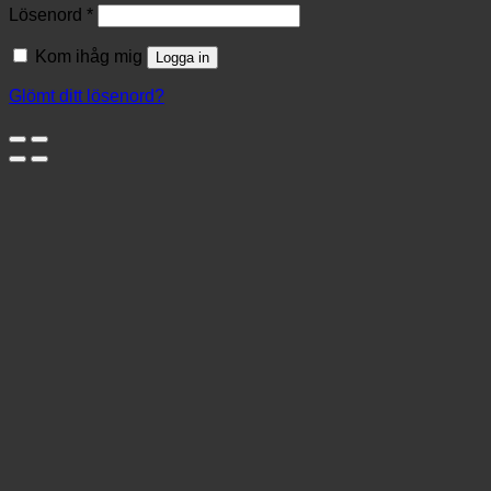
Lösenord
*
Kom ihåg mig
Logga in
Glömt ditt lösenord?