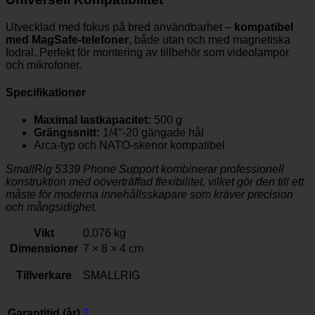
Utvecklad med fokus på bred användbarhet –
kompatibel
med MagSafe-telefoner
, både utan och med magnetiska
fodral. Perfekt för montering av tillbehör som videolampor
och mikrofoner.
Specifikationer
Maximal lastkapacitet:
500 g
Grängssnitt:
1/4″-20 gängade hål
Arca-typ och NATO-skenor kompatibel
SmallRig 5339 Phone Support kombinerar professionell
konstruktion med oöverträffad flexibilitet, vilket gör den till ett
måste för moderna innehållsskapare som kräver precision
och mångsidighet.
Vikt
0.076 kg
Dimensioner
7 × 8 × 4 cm
Tillverkare
SMALLRIG
Garantitid (år)
2