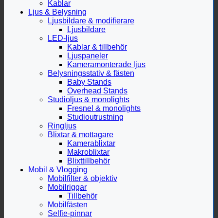
Kablar
Ljus & Belysning
Ljusbildare & modifierare
Ljusbildare
LED-ljus
Kablar & tillbehör
Ljuspaneler
Kameramonterade ljus
Belysningsstativ & fästen
Baby Stands
Overhead Stands
Studioljus & monolights
Fresnel & monolights
Studioutrustning
Ringljus
Blixtar & mottagare
Kamerablixtar
Makroblixtar
Blixttillbehör
Mobil & Vlogging
Mobilfilter & objektiv
Mobilriggar
Tillbehör
Mobilfästen
Selfie-pinnar