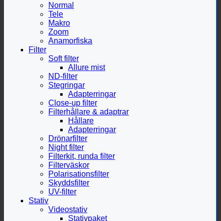
Normal
Tele
Makro
Zoom
Anamorfiska
Filter
Soft filter
Allure mist
ND-filter
Stegringar
Adapterringar
Close-up filter
Filterhållare & adaptrar
Hållare
Adapterringar
Drönarfilter
Night filter
Filterkit, runda filter
Filterväskor
Polarisationsfilter
Skyddsfilter
UV-filter
Stativ
Videostativ
Stativpaket