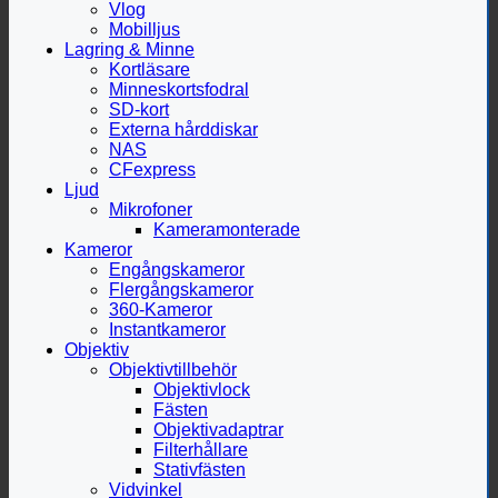
Vlog
Mobilljus
Lagring & Minne
Kortläsare
Minneskortsfodral
SD-kort
Externa hårddiskar
NAS
CFexpress
Ljud
Mikrofoner
Kameramonterade
Kameror
Engångskameror
Flergångskameror
360-Kameror
Instantkameror
Objektiv
Objektivtillbehör
Objektivlock
Fästen
Objektivadaptrar
Filterhållare
Stativfästen
Vidvinkel