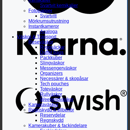
Kemikalier
Svartvit kemikalier
Fotopapper
Svartvitt
Mörkrumsutrustning
Instantkameror
Analoga
Väskor & Transport
Reseväskor
Ryggsäckar
Duffel bags
Packkuber
Slingväskor
Messengerväskor
Organizers
Necessärer & skopåsar
Tech pouches
Toteväskor
Rullväskor
Weekendväskor
Kameraväskor
Regnskydd & tillbehör
Reservdelar
Regnskydd
Kamerakuber & fackindelare