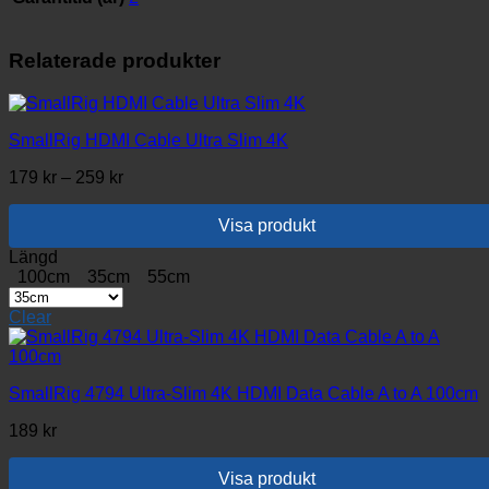
Relaterade produkter
SmallRig HDMI Cable Ultra Slim 4K
Prisintervall:
179
kr
–
259
kr
179 kr
till
Visa produkt
259 kr
Den
Längd
här
100cm
35cm
55cm
produkten
har
Clear
flera
varianter.
De
olika
SmallRig 4794 Ultra-Slim 4K HDMI Data Cable A to A 100cm
alternativen
189
kr
kan
väljas
på
Visa produkt