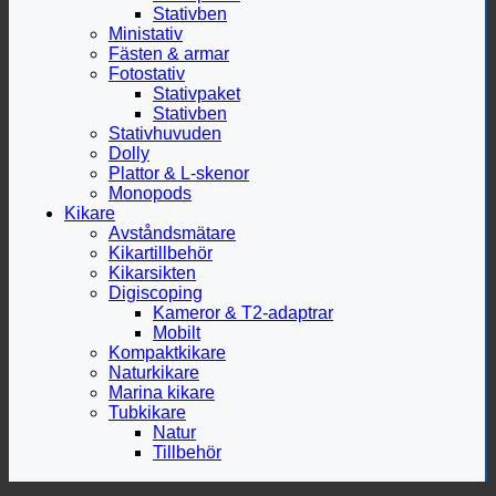
Stativben
Ministativ
Fästen & armar
Fotostativ
Stativpaket
Stativben
Stativhuvuden
Dolly
Plattor & L-skenor
Monopods
Kikare
Avståndsmätare
Kikartillbehör
Kikarsikten
Digiscoping
Kameror & T2-adaptrar
Mobilt
Kompaktkikare
Naturkikare
Marina kikare
Tubkikare
Natur
Tillbehör