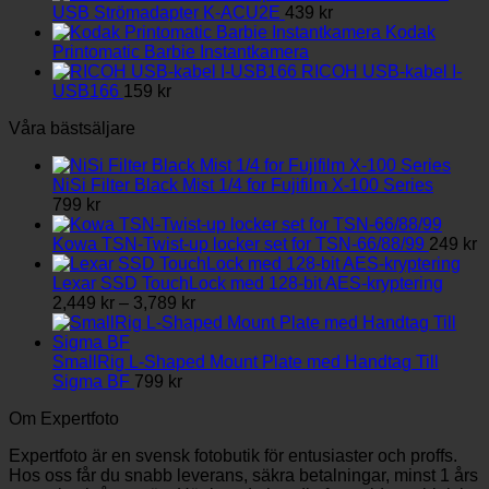
till
väljas
USB Strömadapter K-ACU2E
439
kr
3,789 kr
på
Kodak
produktsidan
Printomatic Barbie Instantkamera
RICOH USB-kabel I-
USB166
159
kr
Våra bästsäljare
NiSi Filter Black Mist 1/4 for Fujifilm X-100 Series
799
kr
Kowa TSN-Twist-up locker set for TSN-66/88/99
249
kr
Lexar SSD TouchLock med 128-bit AES-kryptering
Prisintervall:
2,449
kr
–
3,789
kr
2,449 kr
till
3,789 kr
SmallRig L-Shaped Mount Plate med Handtag Till
Sigma BF
799
kr
Om Expertfoto
Expertfoto är en svensk fotobutik för entusiaster och proffs.
Hos oss får du snabb leverans, säkra betalningar, minst 1 års