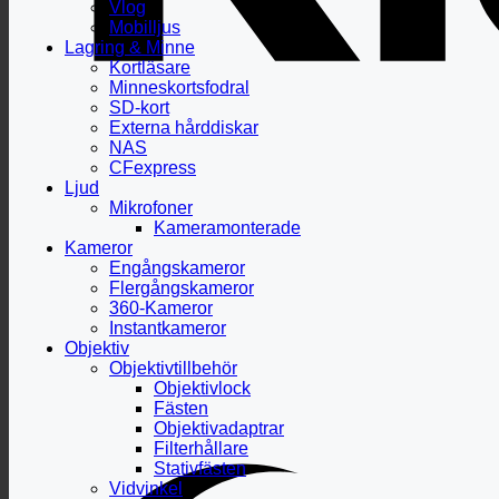
Vlog
Mobilljus
Lagring & Minne
Kortläsare
Minneskortsfodral
SD-kort
Externa hårddiskar
NAS
CFexpress
Ljud
Mikrofoner
Kameramonterade
Kameror
Engångskameror
Flergångskameror
360-Kameror
Instantkameror
Objektiv
Objektivtillbehör
Objektivlock
Fästen
Objektivadaptrar
Filterhållare
Stativfästen
Vidvinkel