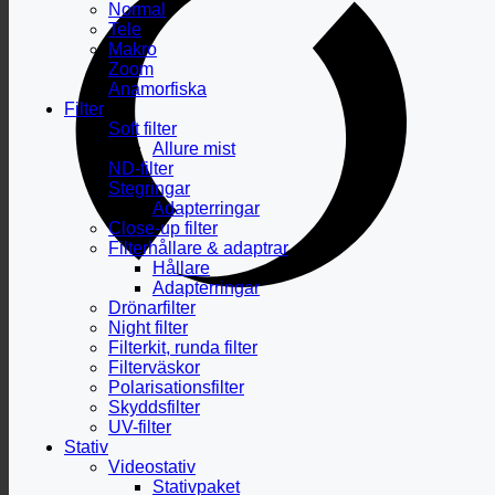
Normal
Tele
Makro
Zoom
Anamorfiska
Filter
Soft filter
Allure mist
ND-filter
Stegringar
Adapterringar
Close-up filter
Filterhållare & adaptrar
Hållare
Adapterringar
Drönarfilter
Night filter
Filterkit, runda filter
Filterväskor
Polarisationsfilter
Skyddsfilter
UV-filter
Stativ
Videostativ
Stativpaket