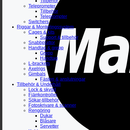
Tillbehör
Teleprompter
Tillbehör
Teleprompter
Switchers
Riggar & Monteringssystem
Cages & kits
Support & tillbehör
Snabbplattor
Handtag & grepp
Grepp
Handtag
L-brackets
Axelrigs
Gimbals
Fästen & anslutningar
Tillbehör & Underhåll
Lock & skydd
Fjärrkontroller
Sökar-tillbehör
Fotoskrivare & scanner
Rengöring
Dukar
Blåsare
Servetter