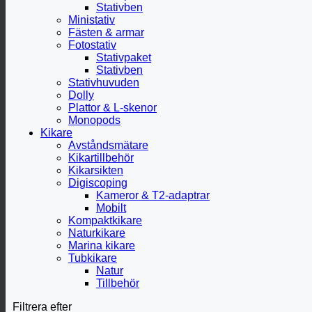
Stativben
Ministativ
Fästen & armar
Fotostativ
Stativpaket
Stativben
Stativhuvuden
Dolly
Plattor & L-skenor
Monopods
Kikare
Avståndsmätare
Kikartillbehör
Kikarsikten
Digiscoping
Kameror & T2-adaptrar
Mobilt
Kompaktkikare
Naturkikare
Marina kikare
Tubkikare
Natur
Tillbehör
Filtrera efter