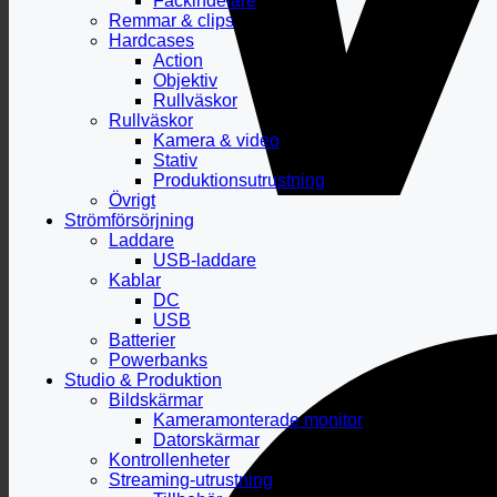
Fackindelare
Remmar & clips
Hardcases
Action
Objektiv
Rullväskor
Rullväskor
Kamera & video
Stativ
Produktionsutrustning
Övrigt
Strömförsörjning
Laddare
USB-laddare
Kablar
DC
USB
Batterier
Powerbanks
Studio & Produktion
Bildskärmar
Kameramonterade monitor
Datorskärmar
Kontrollenheter
Streaming-utrustning