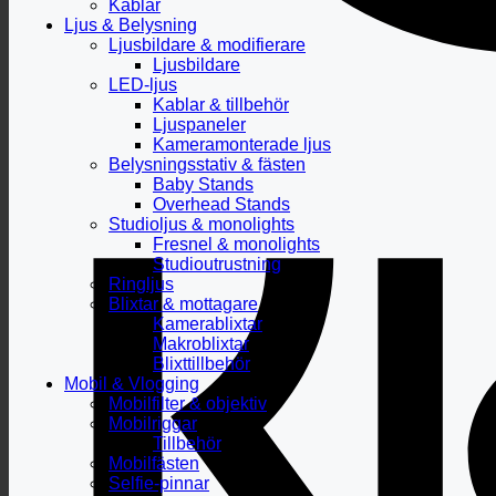
Kablar
Ljus & Belysning
Ljusbildare & modifierare
Ljusbildare
LED-ljus
Kablar & tillbehör
Ljuspaneler
Kameramonterade ljus
Belysningsstativ & fästen
Baby Stands
Overhead Stands
Studioljus & monolights
Fresnel & monolights
Studioutrustning
Ringljus
Blixtar & mottagare
Kamerablixtar
Makroblixtar
Blixttillbehör
Mobil & Vlogging
Mobilfilter & objektiv
Mobilriggar
Tillbehör
Mobilfästen
Selfie-pinnar