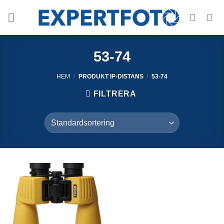
Skip
to
content
53-74
HEM
/
PRODUKT IP-DISTANS
/
53-74
FILTRERA