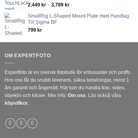
Prisintervall:
2,449
kr
–
3,789
kr
2,449 kr
SmallRig L-Shaped Mount Plate med Handtag
till
Till Sigma BF
3,789 kr
799
kr
OM EXPERTFOTO
Expertfoto är en svensk fotobutik för entusiaster och proffs.
Hos oss får du snabb leverans, säkra betalningar, minst 1
års garanti och ångerrätt. Här kan du handla foto, video,
objektiv och kikare. Mer info:
Om oss
. Läs också våra
köpvillkor.