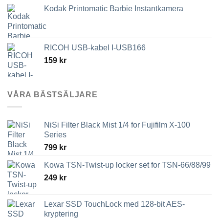
Kodak Printomatic Barbie Instantkamera
RICOH USB-kabel I-USB166
159
kr
VÅRA BÄSTSÄLJARE
NiSi Filter Black Mist 1/4 for Fujifilm X-100
Series
799
kr
Kowa TSN-Twist-up locker set for TSN-66/88/99
249
kr
Lexar SSD TouchLock med 128-bit AES-
kryptering