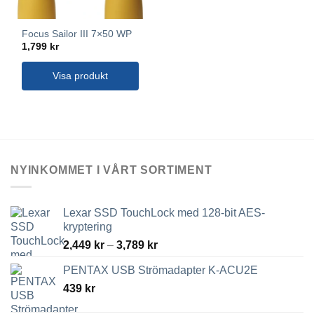
Focus Sailor III 7×50 WP
1,799
kr
Visa produkt
NYINKOMMET I VÅRT SORTIMENT
Lexar SSD TouchLock med 128-bit AES-
kryptering
Prisintervall:
2,449
kr
–
3,789
kr
2,449 kr
PENTAX USB Strömadapter K-ACU2E
till
439
kr
3,789 kr