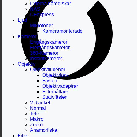
Externa hårddiskar
NAS
CFexpress
Ljud
Mikrofoner
Kameramonterade
Kameror
Engångskameror
Flergångskameror
360-Kameror
Instantkameror
Objektiv
Objektivtillbehör
Objektivlock
Fästen
Objektivadaptrar
Filterhållare
Stativfästen
Vidvinkel
Normal
Tele
Makro
Zoom
Anamorfiska
Filter