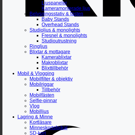
Ljuspaneler
Kameramonterade ljus
Belysningsstativ & fästen
Baby Stands
Overhead Stands
Studioljus & monolights
Fresnel & monolights
Studioutrustning
Ringljus
Blixtar & mottagare
Kamerablixtar
Makroblixtar
Blixttillbehör
Mobil & Vlogging
Mobilfilter & objektiv
Mobilriggar
Tillbehör
Mobilfästen
Selfie-pinnar
Vlog
Mobilljus
Lagring & Minne
Kortläsare
Minneskortsfodral
SD-kort