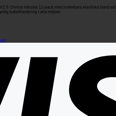
0. Denna robusta 12-pack med justerbara elastiska band erbjude
nlig kabelhantering i alla miljöer.
port