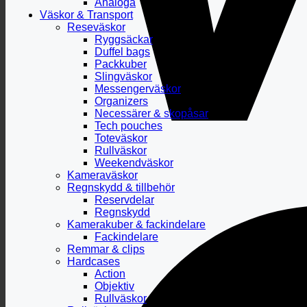
Analoga
Väskor & Transport
Reseväskor
Ryggsäckar
Duffel bags
Packkuber
Slingväskor
Messengerväskor
Organizers
Necessärer & skopåsar
Tech pouches
Toteväskor
Rullväskor
Weekendväskor
Kameraväskor
Regnskydd & tillbehör
Reservdelar
Regnskydd
Kamerakuber & fackindelare
Fackindelare
Remmar & clips
Hardcases
Action
Objektiv
Rullväskor