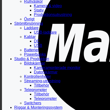
Rullväskor
Kamera & video
Stativ
Produktionsutrustning
Övrigt
Strömförsörjning
Laddare
USB-laddare
Kablar
DC
USB
Batterier
Powerbanks
Studio & Produktion
Bildskärmar
Kameramonterade monitor
Datorskärmar
Kontrollenheter
Streaming-utrustning
Tillbehör
Teleprompter
Tillbehör
Teleprompter
Switchers
Riggar & Monteringssystem