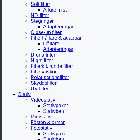
Soft filter
Allure mist
ND-filter
Stegringar
Adapterringar
Close-up filter
Filterhållare & adaptrar
Hållare
Adapterringar
Drönarfilter
Night filter
Filterkit, runda filter
Filterväskor
Polarisationsfilter
Skyddsfilter
UV-filter
Stativ
Videostativ
Stativpaket
Stativben
Ministativ
Fästen & armar
Fotostativ
Stativpaket
Stativben