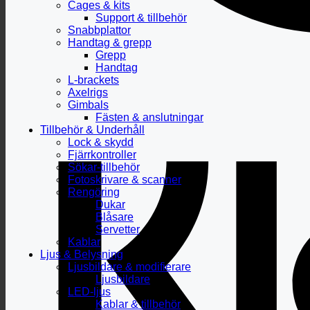
Cages & kits
Support & tillbehör
Snabbplattor
Handtag & grepp
Grepp
Handtag
L-brackets
Axelrigs
Gimbals
Fästen & anslutningar
Tillbehör & Underhåll
Lock & skydd
Fjärrkontroller
Sökar-tillbehör
Fotoskrivare & scanner
Rengöring
Dukar
Blåsare
Servetter
Kablar
Ljus & Belysning
Ljusbildare & modifierare
Ljusbildare
LED-ljus
Kablar & tillbehör