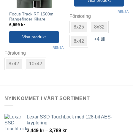
Visa produkt
Den
RENSA
Focus Track RF 1500m
här
Förstoring
Rangefinder Kikare
produkten
6,999
kr
8x25
8x32
har
flera
Visa produkt
+4 till
varianter.
8x42
Den
De
RENSA
här
Förstoring
olika
produkten
alternativen
8x42
10x42
har
kan
flera
väljas
varianter.
på
De
produktsidan
olika
alternativen
NYINKOMMET I VÅRT SORTIMENT
kan
väljas
på
Lexar SSD TouchLock med 128-bit AES-
produktsidan
kryptering
Prisintervall:
2,449
kr
–
3,789
kr