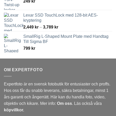
249
kr
Lexar SSD TouchLock med 128-bit AES-
kryptering
Prisintervall:
2,449
kr
–
3,789
kr
2,449 kr
SmallRig L-Shaped Mount Plate med Handtag
till
Till Sigma BF
3,789 kr
799
kr
OM EXPERTFOTO
Expertfoto är en svensk fotobutik för entusiaster och proffs.
Hos oss får du snabb leverans, säkra betalningar, minst 1
års garanti och ångerrätt. Här kan du handla foto, video,
objektiv och kikare. Mer info:
Om oss
. Läs också våra
köpvillkor.