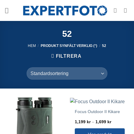
Skip
to
content
52
HEM
/
PRODUKT SYNFÄLT VERKLIG (°)
/
52
FILTRERA
Focus Outdoor II Kikare
Prisintervall
1,199
kr
–
1,699
kr
1,199 kr
till
1,699 kr