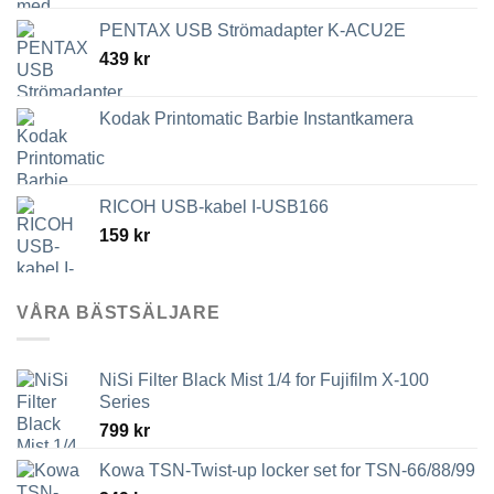
2,449 kr
PENTAX USB Strömadapter K-ACU2E
till
439
kr
3,789 kr
Kodak Printomatic Barbie Instantkamera
RICOH USB-kabel I-USB166
159
kr
VÅRA BÄSTSÄLJARE
NiSi Filter Black Mist 1/4 for Fujifilm X-100
Series
799
kr
Kowa TSN-Twist-up locker set for TSN-66/88/99