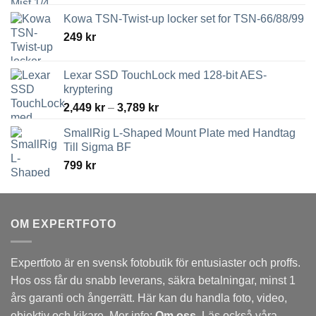
Kowa TSN-Twist-up locker set for TSN-66/88/99
249
kr
Lexar SSD TouchLock med 128-bit AES-
kryptering
Prisintervall:
2,449
kr
–
3,789
kr
2,449 kr
SmallRig L-Shaped Mount Plate med Handtag
till
Till Sigma BF
3,789 kr
799
kr
OM EXPERTFOTO
Expertfoto är en svensk fotobutik för entusiaster och proffs.
Hos oss får du snabb leverans, säkra betalningar, minst 1
års garanti och ångerrätt. Här kan du handla foto, video,
objektiv och kikare. Mer info:
Om oss
. Läs också våra