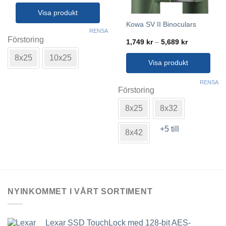
till
4,689 kr
Visa produkt
Kowa SV II Binoculars
Den
RENSA
här
Förstoring
Prisintervall
1,749
kr
–
5,689
kr
1,749 kr
produkten
till
8x25
10x25
har
5,689 kr
Visa produkt
flera
Den
varianter.
RENSA
här
Förstoring
De
produkten
olika
8x25
8x32
har
alternativen
flera
kan
+5 till
varianter.
8x42
väljas
De
på
olika
produktsidan
alternativen
kan
väljas
NYINKOMMET I VÅRT SORTIMENT
på
produktsidan
Lexar SSD TouchLock med 128-bit AES-