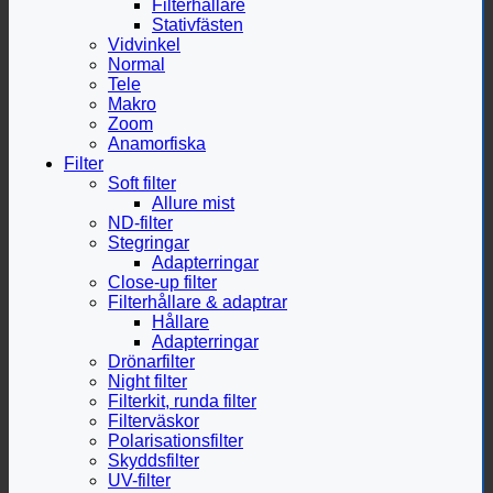
Filterhållare
Stativfästen
Vidvinkel
Normal
Tele
Makro
Zoom
Anamorfiska
Filter
Soft filter
Allure mist
ND-filter
Stegringar
Adapterringar
Close-up filter
Filterhållare & adaptrar
Hållare
Adapterringar
Drönarfilter
Night filter
Filterkit, runda filter
Filterväskor
Polarisationsfilter
Skyddsfilter
UV-filter