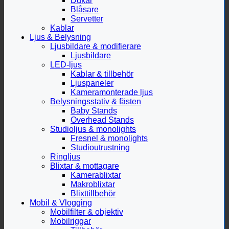
Dukar
Blåsare
Servetter
Kablar
Ljus & Belysning
Ljusbildare & modifierare
Ljusbildare
LED-ljus
Kablar & tillbehör
Ljuspaneler
Kameramonterade ljus
Belysningsstativ & fästen
Baby Stands
Overhead Stands
Studioljus & monolights
Fresnel & monolights
Studioutrustning
Ringljus
Blixtar & mottagare
Kamerablixtar
Makroblixtar
Blixttillbehör
Mobil & Vlogging
Mobilfilter & objektiv
Mobilriggar