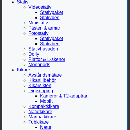
Stativ
Videostativ
Stativpaket
Stativben
Ministativ
Fästen & armar
Fotostativ
Stativpaket
Stativben
Stativhuvuden
Dolly
Plattor & L-skenor
Monopods
Kikare
Avståndsmätare
Kikartillbehör
Kikarsikten
Digiscoping
Kameror & T2-adaptrar
Mobilt
Kompaktkikare
Naturkikare
Marina kikare
Tubkikare
Natur