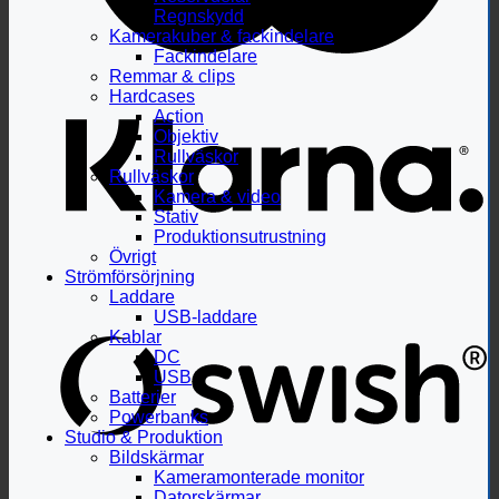
Regnskydd
Kamerakuber & fackindelare
Fackindelare
Remmar & clips
Hardcases
Action
Objektiv
Rullväskor
Rullväskor
Kamera & video
Stativ
Produktionsutrustning
Övrigt
Strömförsörjning
Laddare
USB-laddare
Kablar
DC
USB
Batterier
Powerbanks
Studio & Produktion
Bildskärmar
Kameramonterade monitor
Datorskärmar