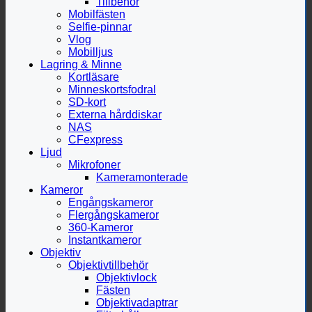
Tillbehör
Mobilfästen
Selfie-pinnar
Vlog
Mobilljus
Lagring & Minne
Kortläsare
Minneskortsfodral
SD-kort
Externa hårddiskar
NAS
CFexpress
Ljud
Mikrofoner
Kameramonterade
Kameror
Engångskameror
Flergångskameror
360-Kameror
Instantkameror
Objektiv
Objektivtillbehör
Objektivlock
Fästen
Objektivadaptrar