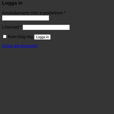
Logga in
Användarnamn eller e-postadress
*
Lösenord
*
Kom ihåg mig
Logga in
Glömt ditt lösenord?