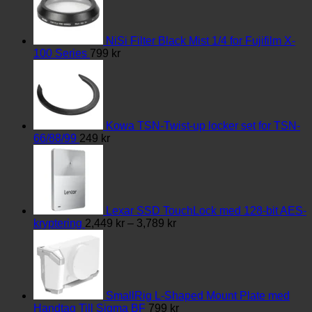
NiSi Filter Black Mist 1/4 for Fujifilm X-
100 Series
799
kr
Kowa TSN-Twist-up locker set for TSN-
66/88/99
249
kr
Lexar SSD TouchLock med 128-bit AES-
Prisintervall:
kryptering
2,449
kr
–
3,789
kr
2,449 kr
till
3,789 kr
SmallRig L-Shaped Mount Plate med
Handtag Till Sigma BF
799
kr