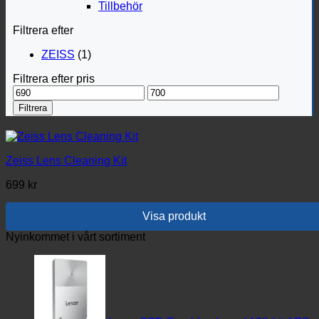
Tillbehör
Filtrera efter
ZEISS
(1)
Filtrera efter pris
Min
Max
pris
pris
Filtrera
Zeiss Lens Cleaning Kit
699
kr
Visa produkt
Nyinkommet i vårt sortiment