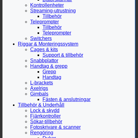
Kontrollenheter
Streaming-utrustning
Tillbehör
Teleprompter
Tillbehör
Teleprompter
Switchers
Riggar & Monteringssystem
Cages & kits
Support & tillbehör
Snabbplattor
Handtag & grepp
Grepp
Handtag
L-brackets
Axelrigs
Gimbals
Fästen & anslutningar
Tillbehör & Underhåll
Lock & skydd
Fjärrkontroller
Sökar-tillbehör
Fotoskrivare & scanner
Rengöring