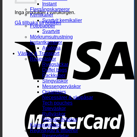
Instant
Flergångskameror
Inga produkter i varukorgen.
Kemikalier
Svartvit kemikalier
Gå tillbaka till butiken
Fotopapper
Svartvitt
Mörkrumsutrustning
Instantkameror
Analoga
Väskor & Transport
Reseväskor
Ryggsäckar
Duffel bags
Packkuber
Slingväskor
Messengerväskor
Organizers
Necessärer & skopåsar
Tech pouches
Toteväskor
Rullväskor
Weekendväskor
Kameraväskor
Regnskydd & tillbehör
Reservdelar