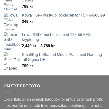
Series
799
kr
Kowa TSN-Twist-up locker set for TSN-66/88/99
249
kr
Lexar SSD TouchLock med 128-bit AES-
kryptering
Prisintervall:
2,449
kr
–
3,789
kr
2,449 kr
SmallRig L-Shaped Mount Plate med Handtag
till
Till Sigma BF
3,789 kr
799
kr
OM EXPERTFOTO
Expertfoto är en svensk fotobutik för entusiaster och proffs.
Hos oss får du snabb leverans, säkra betalningar, minst 1