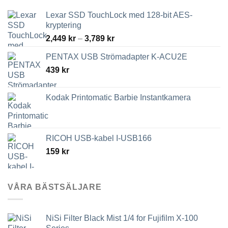
produktsidan
Lexar SSD TouchLock med 128-bit AES-
kryptering
Prisintervall:
2,449
kr
–
3,789
kr
2,449 kr
PENTAX USB Strömadapter K-ACU2E
till
439
kr
3,789 kr
Kodak Printomatic Barbie Instantkamera
RICOH USB-kabel I-USB166
159
kr
VÅRA BÄSTSÄLJARE
NiSi Filter Black Mist 1/4 for Fujifilm X-100