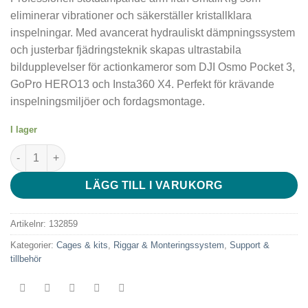
eliminerar vibrationer och säkerställer kristallklara
inspelningar. Med avancerat hydrauliskt dämpningssystem
och justerbar fjädringsteknik skapas ultrastabila
bildupplevelser för actionkameror som DJI Osmo Pocket 3,
GoPro HERO13 och Insta360 X4. Perfekt för krävande
inspelningsmiljöer och fordagsmontage.
I lager
SmallRig 5123 Mini Shock Absorber Arm Till DJI Osmo Pocket 3
LÄGG TILL I VARUKORG
Artikelnr:
132859
Kategorier:
Cages & kits
,
Riggar & Monteringssystem
,
Support &
tillbehör