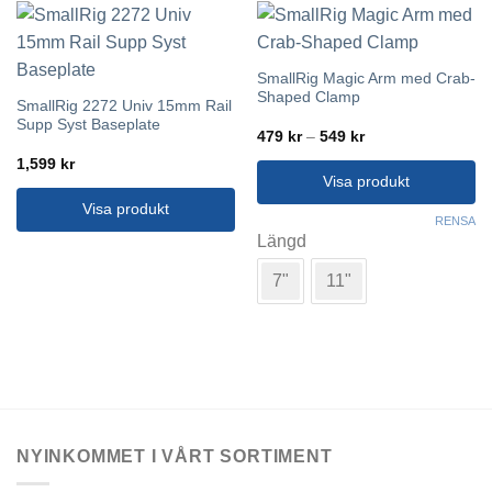
SmallRig Magic Arm med Crab-
Shaped Clamp
SmallRig 2272 Univ 15mm Rail
Supp Syst Baseplate
Prisintervall:
479
kr
–
549
kr
479 kr
1,599
kr
till
549 kr
Visa produkt
Visa produkt
Den
RENSA
här
Längd
produkten
7"
11"
har
flera
varianter.
De
olika
alternativen
kan
väljas
NYINKOMMET I VÅRT SORTIMENT
på