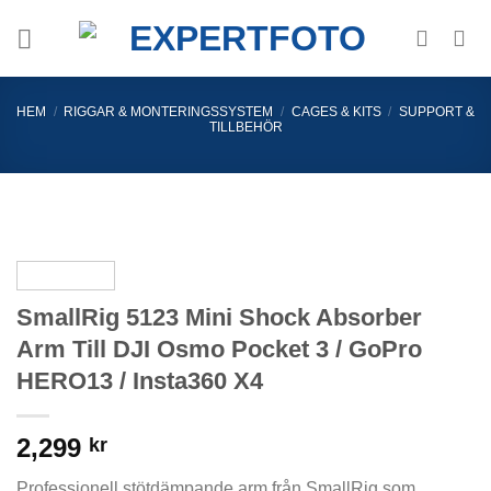
Skip
to
content
HEM
/
RIGGAR & MONTERINGSSYSTEM
/
CAGES & KITS
/
SUPPORT &
TILLBEHÖR
SmallRig 5123 Mini Shock Absorber
Arm Till DJI Osmo Pocket 3 / GoPro
HERO13 / Insta360 X4
2,299
kr
Professionell stötdämpande arm från SmallRig som