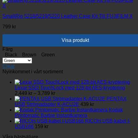
varianter.
De
olika
SmallRig 5218/5219/5220 Leather Case Kit Till FUJIFILM X
alternativen
799
kr
kan
väljas
på
Visa produkt
produktsidan
Den
Färg
här
Black
Brown
Green
produkten
har
Clear
flera
Nyinkommet i vårt sortiment
varianter.
De
olika
Lexar SSD TouchLock med 128-bit AES-kryptering
Prisintervall:
alternativen
2,449
kr
–
3,789
kr
2,449 kr
kan
PENTAX
till
väljas
USB Strömadapter K-ACU2E
439
kr
3,789 kr
på
Kodak
produktsidan
Printomatic Barbie Instantkamera
RICOH USB-kabel I-
USB166
159
kr
Våra bästsäljare