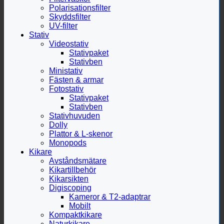
Polarisationsfilter
Skyddsfilter
UV-filter
Stativ
Videostativ
Stativpaket
Stativben
Ministativ
Fästen & armar
Fotostativ
Stativpaket
Stativben
Stativhuvuden
Dolly
Plattor & L-skenor
Monopods
Kikare
Avståndsmätare
Kikartillbehör
Kikarsikten
Digiscoping
Kameror & T2-adaptrar
Mobilt
Kompaktkikare
Naturkikare