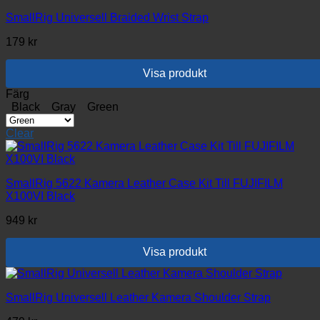
SmallRig Universell Braided Wrist Strap
179
kr
Visa produkt
Den
Färg
här
Black
Gray
Green
produkten
har
Clear
flera
varianter.
De
olika
SmallRig 5622 Kamera Leather Case Kit Till FUJIFILM
alternativen
X100VI Black
kan
949
kr
väljas
på
produktsidan
Visa produkt
SmallRig Universell Leather Kamera Shoulder Strap