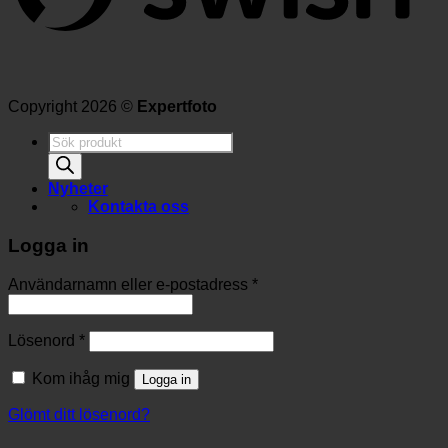
Copyright 2026 ©
Expertfoto
Produktsökning
Nyheter
Kontakta oss
Logga in
Användarnamn eller e-postadress
*
Lösenord
*
Kom ihåg mig
Logga in
Glömt ditt lösenord?