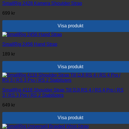
SmallRig 2428 Kamera Shoulder Strap
699
kr
Visa produkt
SmallRig 2456 Hand Strap
189
kr
Visa produkt
SmallRig 4118 Shoulder Strap Till DJI RS 4 / RS 4 Pro / RS
3 / RS 3 Pro / RS 2 Stabilizers
649
kr
Visa produkt