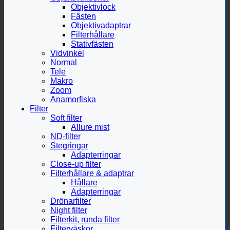
Objektivlock
Fästen
Objektivadaptrar
Filterhållare
Stativfästen
Vidvinkel
Normal
Tele
Makro
Zoom
Anamorfiska
Filter
Soft filter
Allure mist
ND-filter
Stegringar
Adapterringar
Close-up filter
Filterhållare & adaptrar
Hållare
Adapterringar
Drönarfilter
Night filter
Filterkit, runda filter
Filterväskor