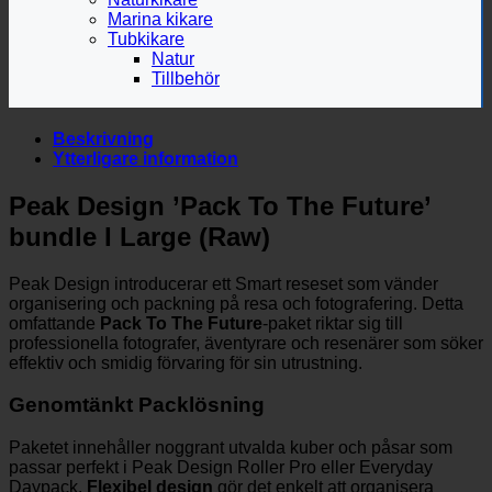
Marina kikare
Tubkikare
Natur
Tillbehör
Beskrivning
Ytterligare information
Peak Design ’Pack To The Future’
bundle I Large (Raw)
Peak Design introducerar ett Smart reseset som vänder
organisering och packning på resa och fotografering. Detta
omfattande
Pack To The Future
-paket riktar sig till
professionella fotografer, äventyrare och resenärer som söker
effektiv och smidig förvaring för sin utrustning.
Genomtänkt Packlösning
Paketet innehåller noggrant utvalda kuber och påsar som
passar perfekt i Peak Design Roller Pro eller Everyday
Daypack.
Flexibel design
gör det enkelt att organisera