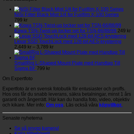
NiSi Filter Black Mist 1/4 for Fujifilm X-100 Series
799
kr
Kowa TSN-Twist-up locker set for TSN-66/88/99
249
kr
Lexar SSD TouchLock med 128-bit AES-kryptering
Prisintervall:
2,449
kr
–
3,789
kr
2,449 kr
till
3,789 kr
SmallRig L-Shaped Mount Plate med Handtag Till
Sigma BF
799
kr
Om Expertfoto
Expertfoto är en svensk fotobutik för entusiaster och proffs.
Hos oss får du snabb leverans, säkra betalningar, minst 1 års
garanti och ångerrätt. Här kan du handla foto, video, objektiv
och kikare. Mer info:
Om oss
. Läs också våra
köpvillkor.
Senaste nyheterna
Se så snygg kamera!
Kolla tillbehöret!!