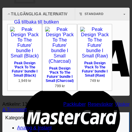
Inga produkter i varukorgen.
TILLGÄNGLIGA ALTERNATIV
Gå tillbaka till butiken
Peak Design
Peak Design
'Pack To The
'Pack To The
Peak Design
Future' bundle I
Future' bundle I
'Pack To The
Small (Black)
Small (Raw)
Future' bundle I
1,949
kr
Small (Charcoal)
749
kr
799
kr
Artikelnr:
133397
Kategorier:
Packkuber
,
Reseväskor
,
Väskor
& Transport
Kategorier
Analog & Instant