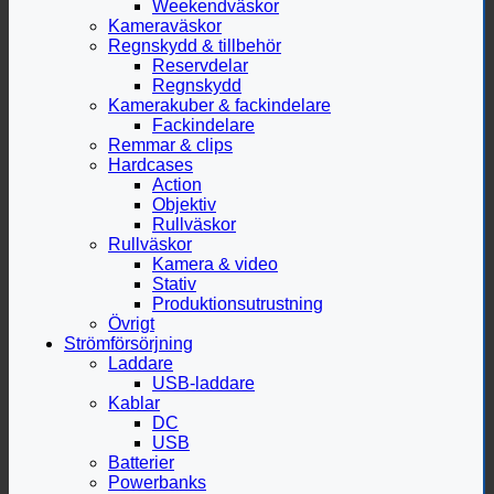
Weekendväskor
Kameraväskor
Regnskydd & tillbehör
Reservdelar
Regnskydd
Kamerakuber & fackindelare
Fackindelare
Remmar & clips
Hardcases
Action
Objektiv
Rullväskor
Rullväskor
Kamera & video
Stativ
Produktionsutrustning
Övrigt
Strömförsörjning
Laddare
USB-laddare
Kablar
DC
USB
Batterier
Powerbanks