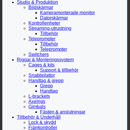
Studio & Produktion
Bildskärmar
Kameramonterade monitor
Datorskärmar
Kontrollenheter
Streaming-utrustning
Tillbehör
Teleprompter
Tillbehör
Teleprompter
Switchers
Riggar & Monteringssystem
Cages & kits
Support & tillbehör
Snabbplattor
Handtag & grepp
Grepp
Handtag
L-brackets
Axelrigs
Gimbals
Fästen & anslutningar
Tillbehör & Underhåll
Lock & skydd
Fjärrkontroller