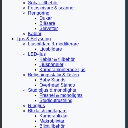
Sökar-tillbehör
Fotoskrivare & scanner
Rengöring
Dukar
Blåsare
Servetter
Kablar
Ljus & Belysning
Ljusbildare & modifierare
Ljusbildare
LED-ljus
Kablar & tillbehör
Ljuspaneler
Kameramonterade ljus
Belysningsstativ & fästen
Baby Stands
Overhead Stands
Studioljus & monolights
Fresnel & monolights
Studioutrustning
Ringljus
Blixtar & mottagare
Kamerablixtar
Makroblixtar
Blixttillbehör