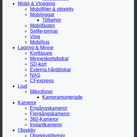
Mobil & Vlogging
Mobilfilter & objektiv
Mobilriggar
Tillbehör
Mobilfästen
Selfie-pinnar
Vlog
Mobilljus
Lagring & Minne
Kortläsare
Minneskortsfodral
SD-kort
Externa hårddiskar
NAS
CFexpress
Ljud
Mikrofoner
Kameramonterade
Kameror
Engångskameror
Flergångskameror
360-Kameror
Instantkameror
Objektiv
Objektivtillbehör