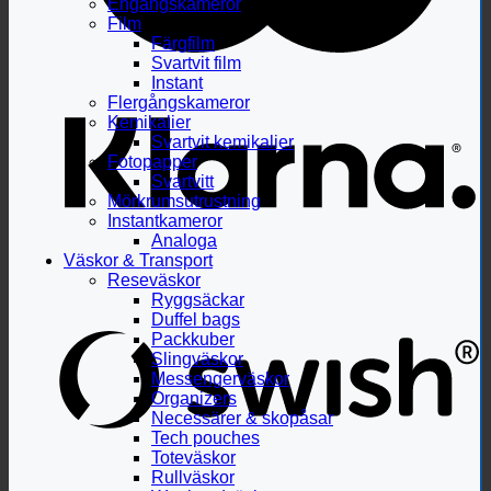
Engångskameror
Film
Färgfilm
Svartvit film
Instant
Flergångskameror
Kemikalier
Svartvit kemikalier
Fotopapper
Svartvitt
Mörkrumsutrustning
Instantkameror
Analoga
Väskor & Transport
Reseväskor
Ryggsäckar
Duffel bags
Packkuber
Slingväskor
Messengerväskor
Organizers
Necessärer & skopåsar
Tech pouches
Toteväskor
Rullväskor