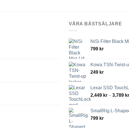
VÅRA BÄSTSÄLJARE
NiSi Filter Black M
799
kr
Kowa TSN-Twist-up
249
kr
Lexar SSD TouchLo
2,449
kr
–
3,789
k
SmallRig L-Shaped
799
kr