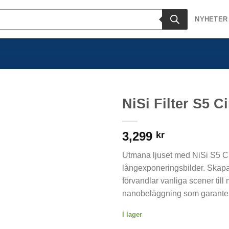
NYHETER
NiSi Filter S5 C
3,299
kr
Utmana ljuset med NiSi S5 Cir
långexponeringsbilder. Skap
förvandlar vanliga scener till
nanobeläggning som garantera
I lager