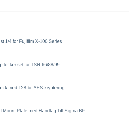
på
produktsidan
ist 1/4 for Fujifilm X-100 Series
 locker set for TSN-66/88/99
ck med 128-bit AES-kryptering
Prisintervall:
r
2,449 kr
till
 Mount Plate med Handtag Till Sigma BF
3,789 kr