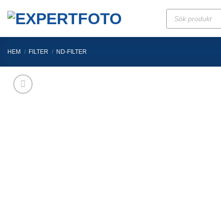
Skip
Produktsökning
to
content
HEM
/
FILTER
/
ND-FILTER