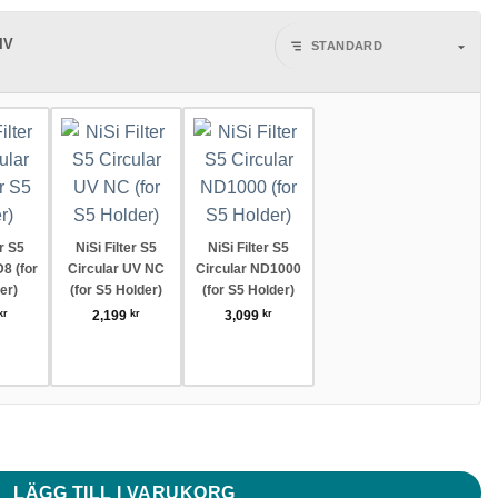
IV
er S5
NiSi Filter S5
NiSi Filter S5
8 (for
Circular UV NC
Circular ND1000
er)
(for S5 Holder)
(for S5 Holder)
kr
2,199
kr
3,099
kr
0 (for S5 Holder) mängd
LÄGG TILL I VARUKORG