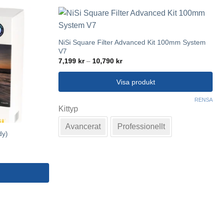
NiSi Square Filter Advanced Kit 100mm System
V7
Prisintervall:
7,199
kr
–
10,790
kr
7,199 kr
till
10,790 kr
Visa produkt
Den
RENSA
Kittyp
här
produkten
Avancerat
Professionellt
har
dy)
flera
varianter.
De
olika
alternativen
kan
väljas