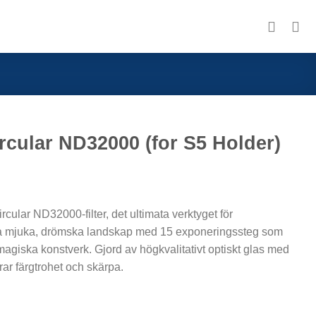
ircular ND32000 (for S5 Holder)
cular ND32000-filter, det ultimata verktyget för
a mjuka, drömska landskap med 15 exponeringssteg som
 magiska konstverk. Gjord av högkvalitativt optiskt glas med
r färgtrohet och skärpa.