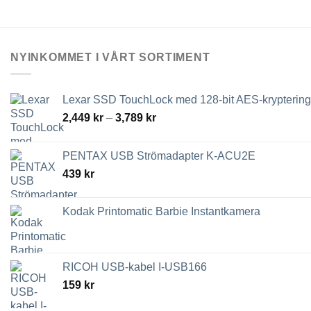
NYINKOMMET I VÅRT SORTIMENT
Lexar SSD TouchLock med 128-bit AES-kryptering
Prisintervall:
2,449
kr
–
3,789
kr
2,449 kr
till
PENTAX USB Strömadapter K-ACU2E
3,789 kr
439
kr
Kodak Printomatic Barbie Instantkamera
RICOH USB-kabel I-USB166
159
kr