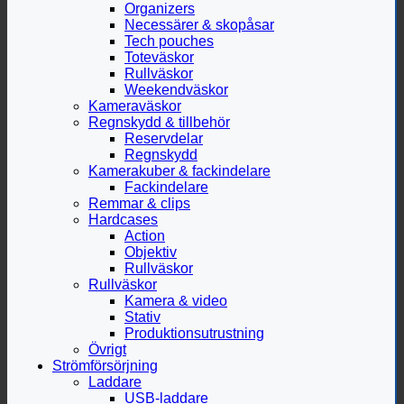
Organizers
Necessärer & skopåsar
Tech pouches
Toteväskor
Rullväskor
Weekendväskor
Kameraväskor
Regnskydd & tillbehör
Reservdelar
Regnskydd
Kamerakuber & fackindelare
Fackindelare
Remmar & clips
Hardcases
Action
Objektiv
Rullväskor
Rullväskor
Kamera & video
Stativ
Produktionsutrustning
Övrigt
Strömförsörjning
Laddare
USB-laddare