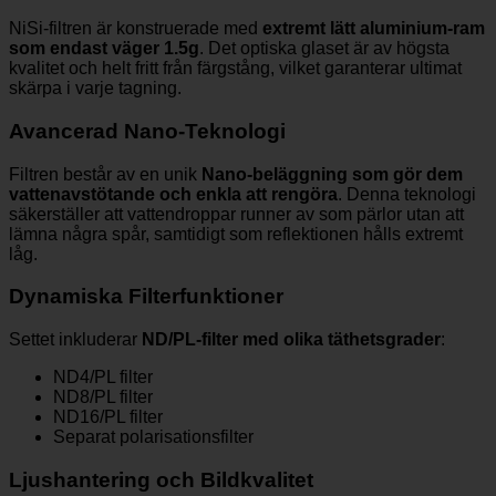
NiSi-filtren är konstruerade med
extremt lätt aluminium-ram
som endast väger 1.5g
. Det optiska glaset är av högsta
kvalitet och helt fritt från färgstång, vilket garanterar ultimat
skärpa i varje tagning.
Avancerad Nano-Teknologi
Filtren består av en unik
Nano-beläggning som gör dem
vattenavstötande och enkla att rengöra
. Denna teknologi
säkerställer att vattendroppar runner av som pärlor utan att
lämna några spår, samtidigt som reflektionen hålls extremt
låg.
Dynamiska Filterfunktioner
Settet inkluderar
ND/PL-filter med olika täthetsgrader
:
ND4/PL filter
ND8/PL filter
ND16/PL filter
Separat polarisationsfilter
Ljushantering och Bildkvalitet