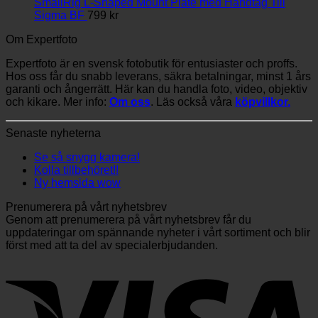
3,789 kr
SmallRig L-Shaped Mount Plate med Handtag Till
Sigma BF
799
kr
Om Expertfoto
Expertfoto är en svensk fotobutik för entusiaster och proffs.
Hos oss får du snabb leverans, säkra betalningar, minst 1 års
garanti och ångerrätt. Här kan du handla foto, video, objektiv
och kikare. Mer info:
Om oss
. Läs också våra
köpvillkor.
Senaste nyheterna
Se så snygg kamera!
Kolla tillbehöret!!
Ny hemsida wow
Prenumerera på vårt nyhetsbrev
Genom att prenumerera på vårt nyhetsbrev får du
uppdateringar om spännande nyheter i vårt sortiment och blir
först med att ta del av specialerbjudanden.