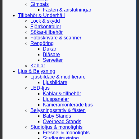
Gimbals
Fästen & anslutningar
Tillbehör & Underhåll
Lock & skydd
Fjärrkontroller
Sökar-tillbehör
Fotoskrivare & scanner
Rengöring
Dukar
Blåsare
Servetter
Kablar
Ljus & Belysning
Ljusbildare & modifierare
Ljusbildare
LED-ljus
Kablar & tillbehör
Ljuspaneler
Kameramonterade ljus
Belysningsstativ & fästen
Baby Stands
Overhead Stands
Studioljus & monolights
Fresnel & monolights
Studioutrustning