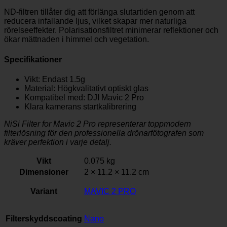
ND-filtren tillåter dig att förlänga slutartiden genom att
reducera infallande ljus, vilket skapar mer naturliga
rörelseeffekter. Polarisationsfiltret minimerar reflektioner och
ökar mättnaden i himmel och vegetation.
Specifikationer
Vikt: Endast 1.5g
Material: Högkvalitativt optiskt glas
Kompatibel med: DJI Mavic 2 Pro
Klara kamerans startkalibrering
NiSi Filter for Mavic 2 Pro representerar toppmodern
filterlösning för den professionella drönarfötografen som
kräver perfektion i varje detalj.
Vikt
0.075 kg
Dimensioner
2 × 11.2 × 11.2 cm
Variant
MAVIC 2 PRO
Filterskyddscoating
Nano