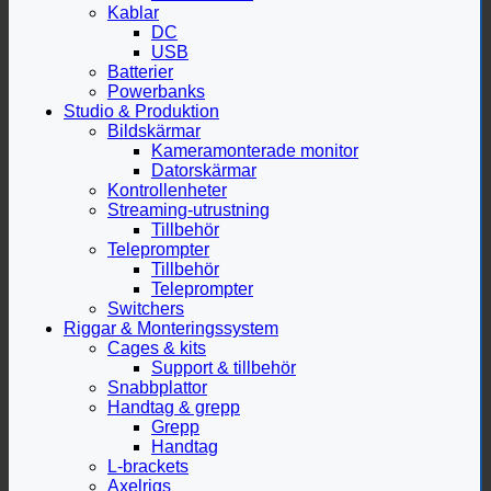
Kablar
DC
USB
Batterier
Powerbanks
Studio & Produktion
Bildskärmar
Kameramonterade monitor
Datorskärmar
Kontrollenheter
Streaming-utrustning
Tillbehör
Teleprompter
Tillbehör
Teleprompter
Switchers
Riggar & Monteringssystem
Cages & kits
Support & tillbehör
Snabbplattor
Handtag & grepp
Grepp
Handtag
L-brackets
Axelrigs