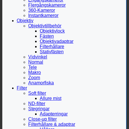
Flergångskameror
360-Kameror
Instantkameror
Objektiv
Objektivtillbehör
Objektivlock
Fästen
Objektivadaptrar
Filterhållare
Stativfästen
Vidvinkel
Normal
Tele
Makro
Zoom
Anamorfiska
Filter
Soft filter
Allure mist
ND-filter
Stegringar
Adapterringar
Close-up filter
Filterhållare & adaptrar