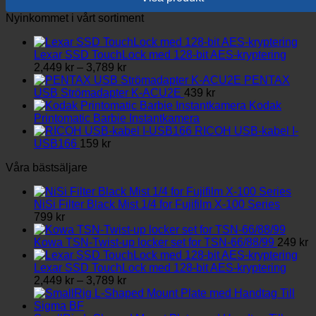
Nyinkommet i vårt sortiment
Lexar SSD TouchLock med 128-bit AES-kryptering
Prisintervall:
2,449
kr
–
3,789
kr
2,449 kr
PENTAX
till
USB Strömadapter K-ACU2E
439
kr
3,789 kr
Kodak
Printomatic Barbie Instantkamera
RICOH USB-kabel I-
USB166
159
kr
Våra bästsäljare
NiSi Filter Black Mist 1/4 for Fujifilm X-100 Series
799
kr
Kowa TSN-Twist-up locker set for TSN-66/88/99
249
kr
Lexar SSD TouchLock med 128-bit AES-kryptering
Prisintervall:
2,449
kr
–
3,789
kr
2,449 kr
till