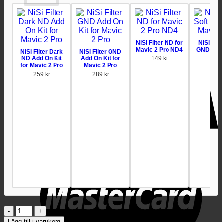
Inga produkter i varukorgen.
Gå tillbaka till butiken
NiSi Filter ND for
NiSi Filt
Mavic 2 Pro ND4
GND8 for
NiSi Filter Dark
NiSi Filter GND
2 P
ND Add On Kit
Add On Kit for
149
kr
for Mavic 2 Pro
Mavic 2 Pro
399
259
kr
289
kr
NiSi
Filter
Lägg till i varukorg