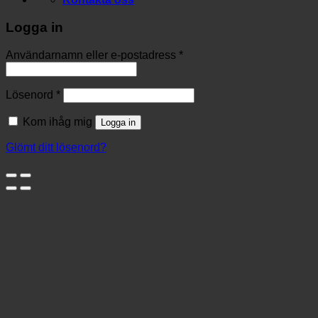
Logga in
Användarnamn eller e-postadress
*
Lösenord
*
Kom ihåg mig
Logga in
Glömt ditt lösenord?