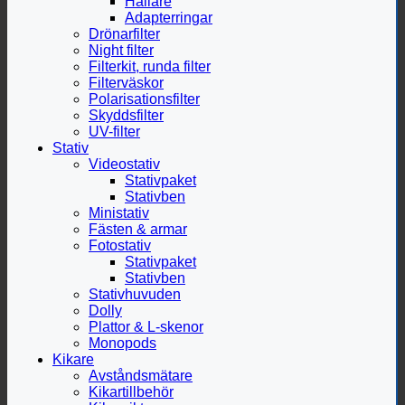
Hållare
Adapterringar
Drönarfilter
Night filter
Filterkit, runda filter
Filterväskor
Polarisationsfilter
Skyddsfilter
UV-filter
Stativ
Videostativ
Stativpaket
Stativben
Ministativ
Fästen & armar
Fotostativ
Stativpaket
Stativben
Stativhuvuden
Dolly
Plattor & L-skenor
Monopods
Kikare
Avståndsmätare
Kikartillbehör