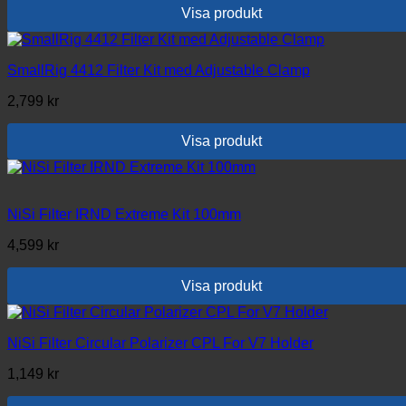
Visa produkt
SmallRig 4412 Filter Kit med Adjustable Clamp
2,799
kr
Visa produkt
NiSi Filter IRND Extreme Kit 100mm
4,599
kr
Visa produkt
NiSi Filter Circular Polarizer CPL For V7 Holder
1,149
kr