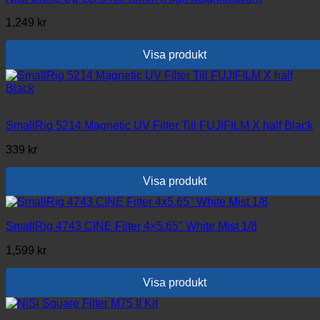
1,249
kr
Visa produkt
SmallRig 5214 Magnetic UV Filter Till FUJIFILM X half Black
339
kr
Visa produkt
SmallRig 4743 CINE Filter 4×5.65″ White Mist 1/8
1,599
kr
Visa produkt