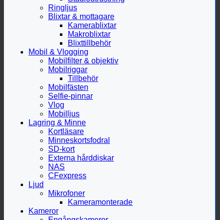
Ringljus
Blixtar & mottagare
Kamerablixtar
Makroblixtar
Blixttillbehör
Mobil & Vlogging
Mobilfilter & objektiv
Mobilriggar
Tillbehör
Mobilfästen
Selfie-pinnar
Vlog
Mobilljus
Lagring & Minne
Kortläsare
Minneskortsfodral
SD-kort
Externa hårddiskar
NAS
CFexpress
Ljud
Mikrofoner
Kameramonterade
Kameror
Engångskameror