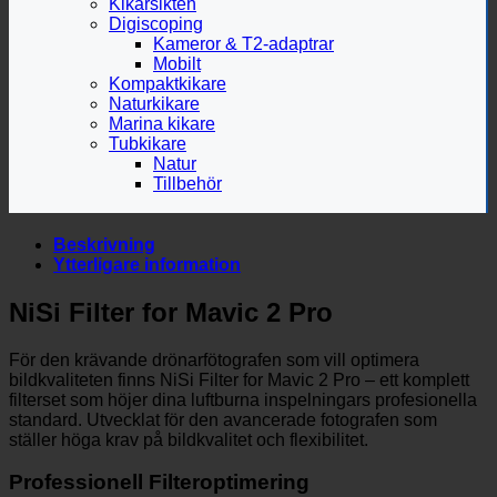
Kikarsikten
Digiscoping
Kameror & T2-adaptrar
Mobilt
Kompaktkikare
Naturkikare
Marina kikare
Tubkikare
Natur
Tillbehör
Beskrivning
Ytterligare information
NiSi Filter for Mavic 2 Pro
För den krävande drönarfötografen som vill optimera
bildkvaliteten finns NiSi Filter for Mavic 2 Pro – ett komplett
filterset som höjer dina luftburna inspelningars profesionella
standard. Utvecklat för den avancerade fotografen som
ställer höga krav på bildkvalitet och flexibilitet.
Professionell Filteroptimering