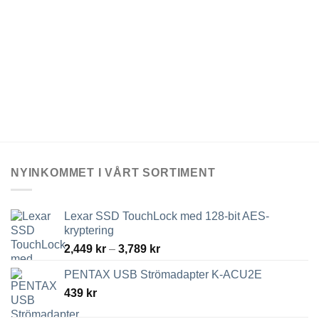
NYINKOMMET I VÅRT SORTIMENT
Lexar SSD TouchLock med 128-bit AES-
kryptering
Prisintervall:
2,449
kr
–
3,789
kr
2,449 kr
PENTAX USB Strömadapter K-ACU2E
till
439
kr
3,789 kr