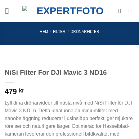
Skip
to
content
HEM
/
FILTER
/
DRÖNARFILTER
NiSi Filter For DJI Mavic 3 ND16
479
kr
Lyft dina drönarvideor till nästa nivå med NiSi Filter för DJI
Mavic 3 ND16. Detta ultratunna aluminiumfilter med
nanobeläggning reducerar ljusinsläpp perfekt, ger mjukare
rörelser och naturligare färger. Optimerad för Hasselblad-
kameran levererar den professionell bildkvalitet med