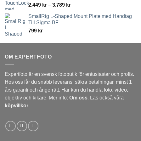
Prisintervall:
2,449
kr
–
3,789
kr
2,449 kr
SmallRig L-Shaped Mount Plate med Handtag
till
Till Sigma BF
3,789 kr
799
kr
OM EXPERTFOTO
Expertfoto är en svensk fotobutik för entusiaster och proffs.
Hos oss får du snabb leverans, säkra betalningar, minst 1
års garanti och ångerrätt. Här kan du handla foto, video,
objektiv och kikare. Mer info:
Om oss
. Läs också våra
köpvillkor.