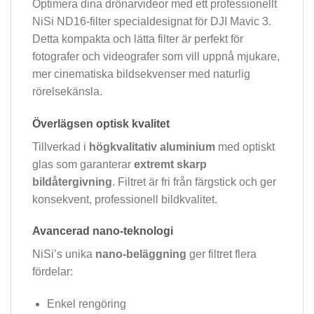
Optimera dina drönarvideor med ett professionellt
NiSi ND16-filter specialdesignat för DJI Mavic 3.
Detta kompakta och lätta filter är perfekt för
fotografer och videografer som vill uppnå mjukare,
mer cinematiska bildsekvenser med naturlig
rörelsekänsla.
Överlägsen optisk kvalitet
Tillverkad i
högkvalitativ aluminium
med optiskt
glas som garanterar
extremt skarp
bildåtergivning
. Filtret är fri från färgstick och ger
konsekvent, professionell bildkvalitet.
Avancerad nano-teknologi
NiSi’s unika
nano-beläggning
ger filtret flera
fördelar:
Enkel rengöring