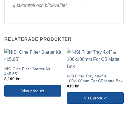
ljuskontroll och bildkvalitet.
RELATERADE PRODUKTER
NiSi Cine Filter Starter Kit
4×5.65″
NiSi Filter Tray 4×4″ &
8,199
kr
100x100mm For C5 Matte Box
419
kr
Visa produkt
Visa produkt