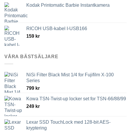
Kodak Printomatic Barbie Instantkamera
RICOH USB-kabel I-USB166
159
kr
VÅRA BÄSTSÄLJARE
NiSi Filter Black Mist 1/4 for Fujifilm X-100
Series
799
kr
Kowa TSN-Twist-up locker set for TSN-66/88/99
249
kr
Lexar SSD TouchLock med 128-bit AES-
kryptering