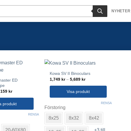
NYHETER
Kowa SV II Binoculars
Prisintervall:
1,749
kr
–
5,689
kr
master ED
1,749 kr
ope
till
Prisintervall:
5,689 kr
,159
kr
Visa produkt
6,349 kr
till
Den
7,159 kr
RENSA
a produkt
Förstoring
här
produkten
RENSA
8x25
8x32
8x42
har
flera
+3 till
20-60X80