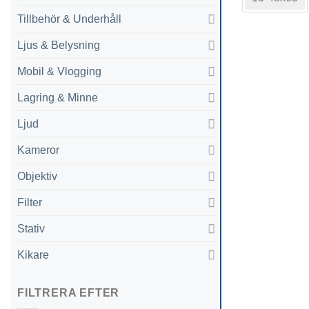
har
Tillbehör & Underhåll
flera
varianter.
Ljus & Belysning
De
olika
Mobil & Vlogging
alternativen
Lagring & Minne
kan
väljas
Ljud
på
produktsida
Kameror
Objektiv
Filter
Stativ
Kikare
FILTRERA EFTER