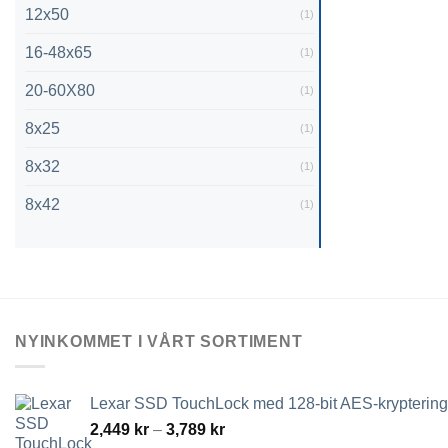
12x50
(1)
16-48x65
(1)
20-60X80
(1)
8x25
(1)
8x32
(1)
8x42
(1)
NYINKOMMET I VÅRT SORTIMENT
Lexar SSD TouchLock med 128-bit AES-kryptering
Prisintervall:
2,449
kr
–
3,789
kr