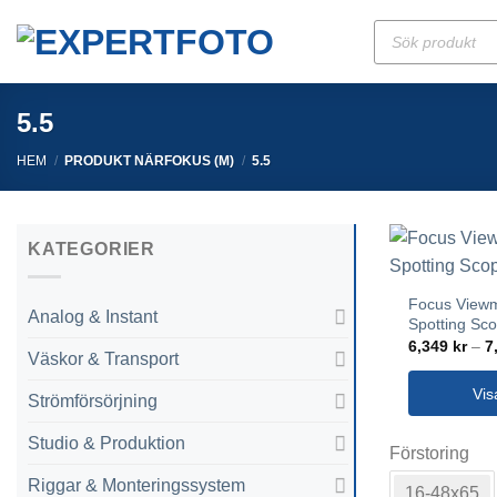
Skip
Produktsökning
to
content
5.5
HEM
/
PRODUKT NÄRFOKUS (M)
/
5.5
KATEGORIER
Focus View
Analog & Instant
Spotting Sc
6,349
kr
–
7
Väskor & Transport
Vis
Strömförsörjning
Den
Studio & Produktion
Förstoring
här
produkten
Riggar & Monteringssystem
16-48x65