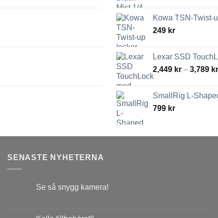
Kowa TSN-Twist-up
249
kr
Lexar SSD TouchLo
2,449
kr
–
3,789
k
SmallRig L-Shaped
799
kr
SENASTE NYHETERNA
Se så snygg kamera!