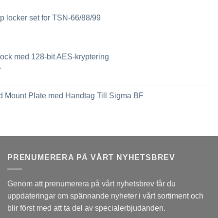
 locker set for TSN-66/88/99
ck med 128-bit AES-kryptering
Prisintervall:
r
2,449 kr
till
 Mount Plate med Handtag Till Sigma BF
3,789 kr
PRENUMERERA PÅ VÅRT NYHETSBREV
Genom att prenumerera på vårt nyhetsbrev får du
uppdateringar om spännande nyheter i vårt sortiment och
blir först med att ta del av specialerbjudanden.