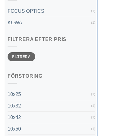
FOCUS OPTICS
(1)
KOWA
(1)
FILTRERA EFTER PRIS
Min
Max
FILTRERA
pris
pris
FÖRSTORING
10x25
(1)
10x32
(1)
10x42
(1)
10x50
(1)