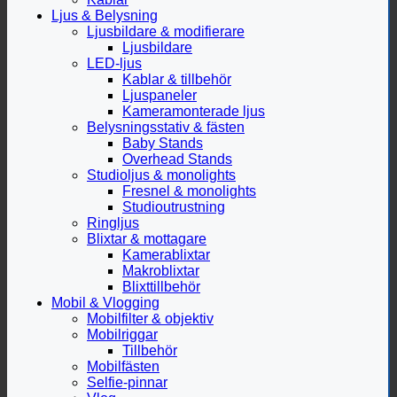
Ljus & Belysning
Ljusbildare & modifierare
Ljusbildare
LED-ljus
Kablar & tillbehör
Ljuspaneler
Kameramonterade ljus
Belysningsstativ & fästen
Baby Stands
Overhead Stands
Studioljus & monolights
Fresnel & monolights
Studioutrustning
Ringljus
Blixtar & mottagare
Kamerablixtar
Makroblixtar
Blixttillbehör
Mobil & Vlogging
Mobilfilter & objektiv
Mobilriggar
Tillbehör
Mobilfästen
Selfie-pinnar