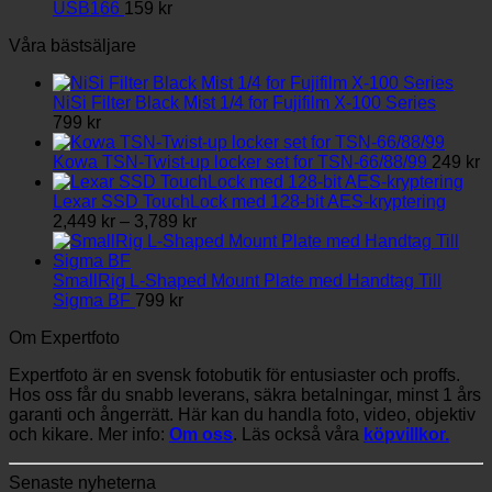
USB166
159
kr
Våra bästsäljare
NiSi Filter Black Mist 1/4 for Fujifilm X-100 Series
799
kr
Kowa TSN-Twist-up locker set for TSN-66/88/99
249
kr
Lexar SSD TouchLock med 128-bit AES-kryptering
Prisintervall:
2,449
kr
–
3,789
kr
2,449 kr
till
3,789 kr
SmallRig L-Shaped Mount Plate med Handtag Till
Sigma BF
799
kr
Om Expertfoto
Expertfoto är en svensk fotobutik för entusiaster och proffs.
Hos oss får du snabb leverans, säkra betalningar, minst 1 års
garanti och ångerrätt. Här kan du handla foto, video, objektiv
och kikare. Mer info:
Om oss
. Läs också våra
köpvillkor.
Senaste nyheterna