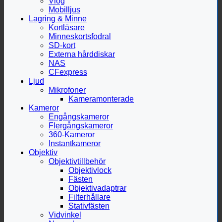
Vlog
Mobilljus
Lagring & Minne
Kortläsare
Minneskortsfodral
SD-kort
Externa hårddiskar
NAS
CFexpress
Ljud
Mikrofoner
Kameramonterade
Kameror
Engångskameror
Flergångskameror
360-Kameror
Instantkameror
Objektiv
Objektivtillbehör
Objektivlock
Fästen
Objektivadaptrar
Filterhållare
Stativfästen
Vidvinkel