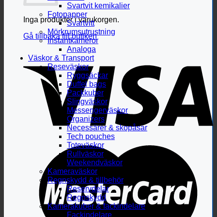
Svartvit kemikalier
Fotopapper
Inga produkter i varukorgen.
Svartvitt
Mörkrumsutrustning
Gå tillbaka till butiken
Instantkameror
Analoga
Väskor & Transport
Reseväskor
Ryggsäckar
Duffel bags
Packkuber
Slingväskor
Messengerväskor
Organizers
Necessärer & skopåsar
Tech pouches
Toteväskor
Rullväskor
Weekendväskor
Kameraväskor
Regnskydd & tillbehör
Reservdelar
Regnskydd
Kamerakuber & fackindelare
Fackindelare