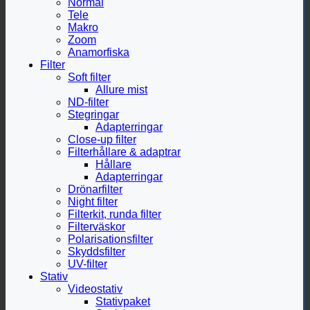
Normal
Tele
Makro
Zoom
Anamorfiska
Filter
Soft filter
Allure mist
ND-filter
Stegringar
Adapterringar
Close-up filter
Filterhållare & adaptrar
Hållare
Adapterringar
Drönarfilter
Night filter
Filterkit, runda filter
Filterväskor
Polarisationsfilter
Skyddsfilter
UV-filter
Stativ
Videostativ
Stativpaket