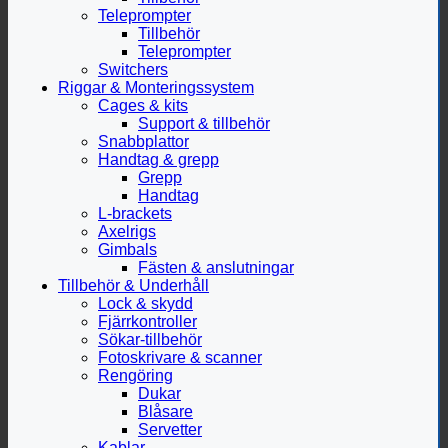
Teleprompter
Tillbehör
Teleprompter
Switchers
Riggar & Monteringssystem
Cages & kits
Support & tillbehör
Snabbplattor
Handtag & grepp
Grepp
Handtag
L-brackets
Axelrigs
Gimbals
Fästen & anslutningar
Tillbehör & Underhåll
Lock & skydd
Fjärrkontroller
Sökar-tillbehör
Fotoskrivare & scanner
Rengöring
Dukar
Blåsare
Servetter
Kablar