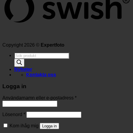
Copyright 2026 ©
Expertfoto
Produktsökning
Nyheter
Kontakta oss
Logga in
Användarnamn eller e-postadress
*
Lösenord
*
Kom ihåg mig
Logga in