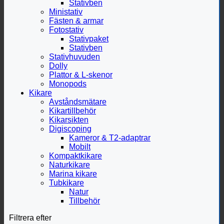
Stativben
Ministativ
Fästen & armar
Fotostativ
Stativpaket
Stativben
Stativhuvuden
Dolly
Plattor & L-skenor
Monopods
Kikare
Avståndsmätare
Kikartillbehör
Kikarsikten
Digiscoping
Kameror & T2-adaptrar
Mobilt
Kompaktkikare
Naturkikare
Marina kikare
Tubkikare
Natur
Tillbehör
Filtrera efter