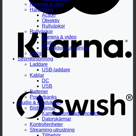
Remmar & clips
Hardcases
Action
Objektiv
Rullväskor
Rullväskor
Kamera & video
Stativ
Produktionsutrustning
Övrigt
Strömförsörjning
Laddare
USB-laddare
Kablar
DC
USB
Batterier
Powerbanks
Studio & Produktion
Bildskärmar
Kameramonterade monitor
Datorskärmar
Kontrollenheter
Streaming-utrustning
Tillbehör