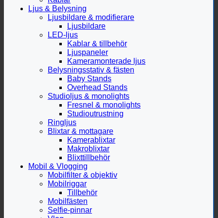
Ljus & Belysning
Ljusbildare & modifierare
Ljusbildare
LED-ljus
Kablar & tillbehör
Ljuspaneler
Kameramonterade ljus
Belysningsstativ & fästen
Baby Stands
Overhead Stands
Studioljus & monolights
Fresnel & monolights
Studioutrustning
Ringljus
Blixtar & mottagare
Kamerablixtar
Makroblixtar
Blixttillbehör
Mobil & Vlogging
Mobilfilter & objektiv
Mobilriggar
Tillbehör
Mobilfästen
Selfie-pinnar