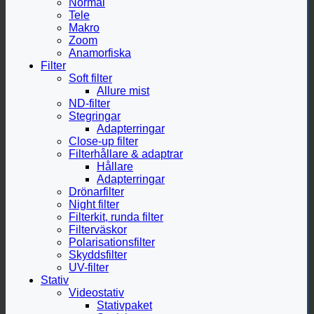
Normal
Tele
Makro
Zoom
Anamorfiska
Filter
Soft filter
Allure mist
ND-filter
Stegringar
Adapterringar
Close-up filter
Filterhållare & adaptrar
Hållare
Adapterringar
Drönarfilter
Night filter
Filterkit, runda filter
Filterväskor
Polarisationsfilter
Skyddsfilter
UV-filter
Stativ
Videostativ
Stativpaket