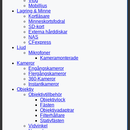
Vlog
Mobilljus
Lagring & Minne
Kortläsare
Minneskortsfodral
SD-kort
Externa hårddiskar
NAS
CFexpress
Ljud
Mikrofoner
Kameramonterade
Kameror
Engångskameror
Flergångskameror
360-Kameror
Instantkameror
Objektiv
Objektivtillbehör
Objektivlock
Fästen
Objektivadaptrar
Filterhållare
Stativfästen
Vidvinkel