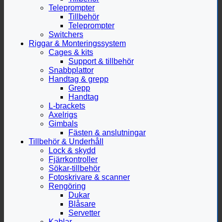
Teleprompter
Tillbehör
Teleprompter
Switchers
Riggar & Monteringssystem
Cages & kits
Support & tillbehör
Snabbplattor
Handtag & grepp
Grepp
Handtag
L-brackets
Axelrigs
Gimbals
Fästen & anslutningar
Tillbehör & Underhåll
Lock & skydd
Fjärrkontroller
Sökar-tillbehör
Fotoskrivare & scanner
Rengöring
Dukar
Blåsare
Servetter
Kablar