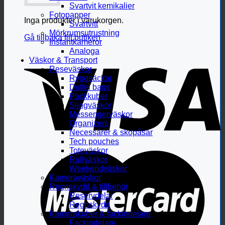
Svartvit kemikalier
Fotopapper
Inga produkter i varukorgen.
Svartvitt
Mörkrumsutrustning
Gå tillbaka till butiken
Instantkameror
Analoga
Väskor & Transport
Reseväskor
Ryggsäckar
Duffel bags
Packkuber
Slingväskor
Messengerväskor
Organizers
Necessärer & skopåsar
Tech pouches
Toteväskor
Rullväskor
Weekendväskor
Kameraväskor
Regnskydd & tillbehör
Reservdelar
Regnskydd
Kamerakuber & fackindelare
Fackindelare