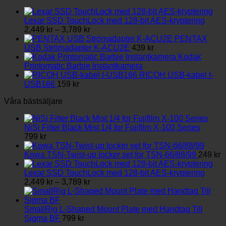
varianter.
De
olika
Lexar SSD TouchLock med 128-bit AES-kryptering
Prisintervall:
alternativen
2,449
kr
–
3,789
kr
2,449 kr
kan
PENTAX
till
väljas
USB Strömadapter K-ACU2E
439
kr
3,789 kr
på
Kodak
produktsidan
Printomatic Barbie Instantkamera
RICOH USB-kabel I-
USB166
159
kr
Våra bästsäljare
NiSi Filter Black Mist 1/4 for Fujifilm X-100 Series
799
kr
Kowa TSN-Twist-up locker set for TSN-66/88/99
249
kr
Lexar SSD TouchLock med 128-bit AES-kryptering
Prisintervall:
2,449
kr
–
3,789
kr
2,449 kr
till
3,789 kr
SmallRig L-Shaped Mount Plate med Handtag Till
Sigma BF
799
kr