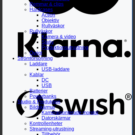
Remmar & clips
Hardcases
Action
Objektiv
Rullväskor
Rullväskor
Kamera & video
Stativ
Produktionsutrustning
Övrigt
Strömförsörjning
Laddare
USB-laddare
Kablar
DC
USB
Batterier
Powerbanks
Studio & Produktion
Bildskärmar
Kameramonterade monitor
Datorskärmar
Kontrollenheter
Streaming-utrustning
Tillbehör