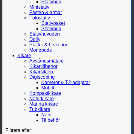
Stativben
Ministativ
Fästen & armar
Fotostativ
Stativpaket
Stativben
Stativhuvuden
Dolly
Plattor & L-skenor
Monopods
Kikare
Avståndsmätare
Kikartillbehör
Kikarsikten
Digiscoping
Kameror & T2-adaptrar
Mobilt
Kompaktkikare
Naturkikare
Marina kikare
Tubkikare
Natur
Tillbehör
Filtrera efter