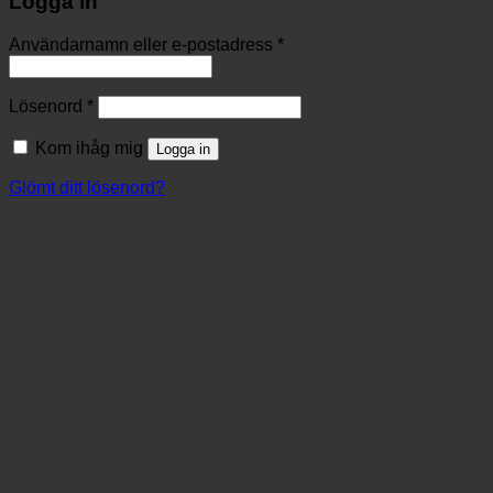
Logga in
Användarnamn eller e-postadress
*
Lösenord
*
Kom ihåg mig
Logga in
Glömt ditt lösenord?